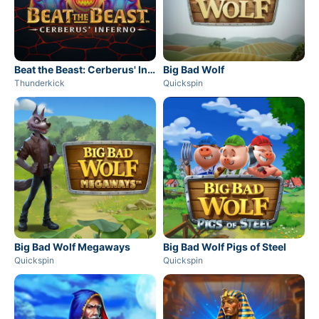
Beat the Beast: Cerberus' Inferno
Big Bad Wolf
Thunderkick
Quickspin
Big Bad Wolf Megaways
Big Bad Wolf Pigs of Steel
Quickspin
Quickspin