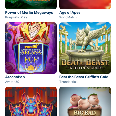
Power of Merlin Megaways
Age of Apes
Pragmatic Play
WorldMatch
ArcanaPop
Beat the Beast Griffin's Gold
AvatarUX
Thunderkick