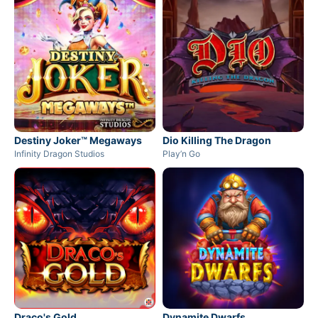
Destiny Joker™ Megaways
Dio Killing The Dragon
Infinity Dragon Studios
Play’n Go
Draco's Gold
Dynamite Dwarfs