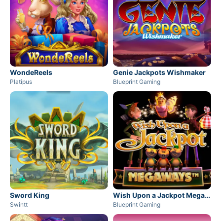
WondeReels
Genie Jackpots Wishmaker
Platipus
Blueprint Gaming
Sword King
Wish Upon a Jackpot Megaways
Swintt
Blueprint Gaming