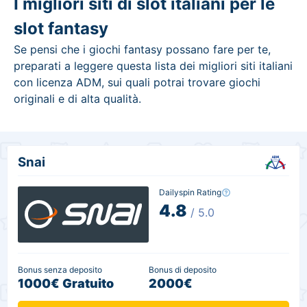
I migliori siti di slot italiani per le
slot fantasy
Se pensi che i giochi fantasy possano fare per te,
preparati a leggere questa lista dei migliori siti italiani
con licenza ADM, sui quali potrai trovare giochi
originali e di alta qualità.
Snai
Dailyspin Rating
4.8
/ 5.0
1000€ Gratuito
2000€