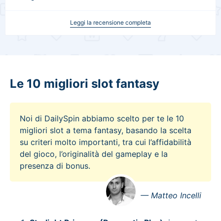
Leggi la recensione completa
Le 10 migliori slot fantasy
Noi di DailySpin abbiamo scelto per te le 10
migliori slot a tema fantasy, basando la scelta
su criteri molto importanti, tra cui l’affidabilità
del gioco, l’originalità del gameplay e la
presenza di bonus.
— Matteo Incelli