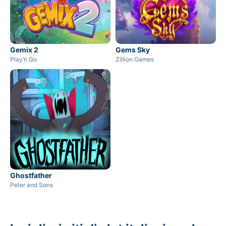
Gemix 2
Gems Sky
Play’n Go
Zillion Games
Ghostfather
Peter and Sons