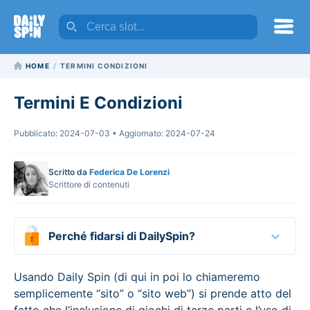
HOME
TERMINI CONDIZIONI
Termini E Condizioni
Pubblicato: 2024-07-03 • Aggiornato: 2024-07-24
Scritto da
Federica De Lorenzi
Scrittore di contenuti
Perché fidarsi di DailySpin?
1000+ slot e casinò recensiti e valutati dal nostro
Usando Daily Spin (di qui in poi lo chiameremo
team di esperti
semplicemente “sito” o “sito web”) si prende atto del
Oltre 75 anni di esperienza congiunta nel settore