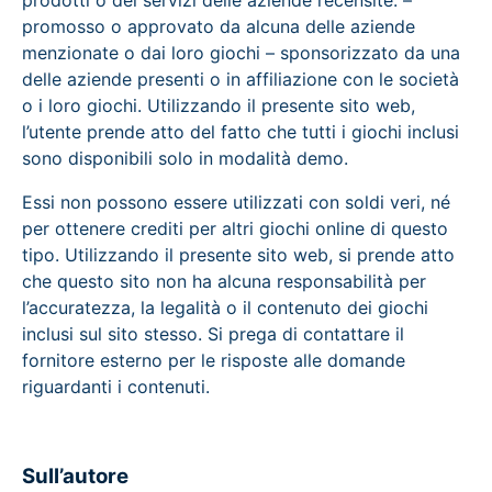
prodotti o dei servizi delle aziende recensite. –
promosso o approvato da alcuna delle aziende
menzionate o dai loro giochi – sponsorizzato da una
delle aziende presenti o in affiliazione con le società
o i loro giochi. Utilizzando il presente sito web,
l’utente prende atto del fatto che tutti i giochi inclusi
sono disponibili solo in modalità demo.
Essi non possono essere utilizzati con soldi veri, né
per ottenere crediti per altri giochi online di questo
tipo. Utilizzando il presente sito web, si prende atto
che questo sito non ha alcuna responsabilità per
l’accuratezza, la legalità o il contenuto dei giochi
inclusi sul sito stesso. Si prega di contattare il
fornitore esterno per le risposte alle domande
riguardanti i contenuti.
Sull’autore