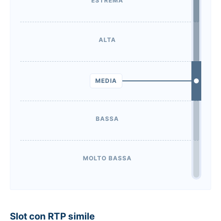
ESTREMA
ALTA
MEDIA
BASSA
MOLTO BASSA
Slot con RTP simile