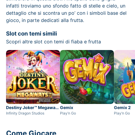
infatti troviamo uno sfondo fatto di stelle e cielo, un
dettaglio che si scontra un po’ con i simboli base del
gioco, in parte dedicati alla frutta.
Slot con temi simili
Scopri altre slot con temi di fiaba e frutta
Destiny Joker™ Megaways
Gemix
Gemix 2
Infinity Dragon Studios
Play’n Go
Play’n Go
Come Giocare