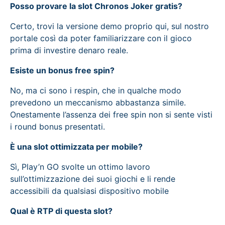
Posso provare la slot Chronos Joker gratis?
Certo, trovi la versione demo proprio qui, sul nostro
portale così da poter familiarizzare con il gioco
prima di investire denaro reale.
Esiste un bonus free spin?
No, ma ci sono i respin, che in qualche modo
prevedono un meccanismo abbastanza simile.
Onestamente l’assenza dei free spin non si sente visti
i round bonus presentati.
È una slot ottimizzata per mobile?
Sì, Play’n GO svolte un ottimo lavoro
sull’ottimizzazione dei suoi giochi e li rende
accessibili da qualsiasi dispositivo mobile
Qual è RTP di questa slot?