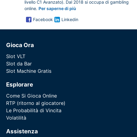
livello C1 Avanzato). Dal 2018 si occupa di gambling
online.
Per saperne di più
Facebook
Linkedin
Gioca Ora
Slot VLT
Slot da Bar
Slot Machine Gratis
Esplorare
Come Si Gioca Online
RTP (ritorno al giocatore)
Le Probabilità di Vincita
Volatilità
Assistenza