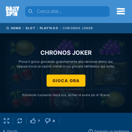
HOME
SLOT
PLAY’N GO
CHRONOS JOKER
CHRONOS JOKER
Prova il gioco giocando gratuitamente alla versione demo qui,
oppure trova un casinò online in cui giocare nell’elenco qui sotto.
GIOCA ORA
Premendo il pulsante Gioca ora, dichiari di avere più di 18 anni.
7
0
8
Giochi
Segnala un problema