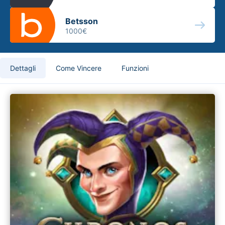
Betsson
1000€
Dettagli
Come Vincere
Funzioni