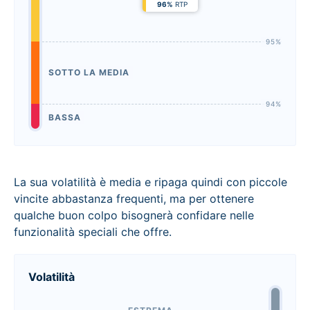
96%
RTP
SOTTO LA MEDIA
BASSA
La sua volatilità è media e ripaga quindi con piccole
vincite abbastanza frequenti, ma per ottenere
qualche buon colpo bisognerà confidare nelle
funzionalità speciali che offre.
Volatilità