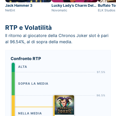
Jack Hammer 3
Lucky Lady’s Charm Deluxe 10
Buffalo T
NetEnt
Novomatic
ELK Studios
RTP e Volatilità
Il ritorno al giocatore della Chronos Joker slot è pari
al 96.54%, al di sopra della media.
Confronto RTP
ALTA
SOPRA LA MEDIA
NELLA MEDIA