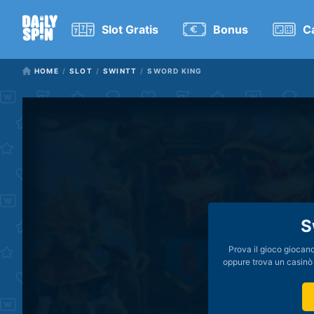
Slot Gratis
Bonus
C
HOME
SLOT
SWINTT
SWORD KING
S
Prova il gioco giocan
oppure trova un casinò o