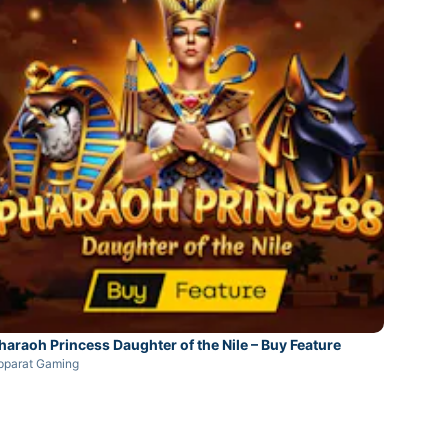
haraoh Princess Daughter of the Nile – Buy Feature
pparat Gaming