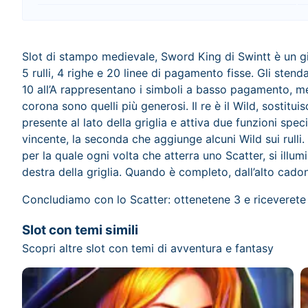
Slot di stampo medievale, Sword King di Swintt è un g
5 rulli, 4 righe e 20 linee di pagamento fisse. Gli stend
10 all’A rappresentano i simboli a basso pagamento, ment
corona sono quelli più generosi. Il re è il Wild, sostituis
presente al lato della griglia e attiva due funzioni spec
vincente, la seconda che aggiunge alcuni Wild sui rulli
per la quale ogni volta che atterra uno Scatter, si illum
destra della griglia. Quando è completo, dall’alto cado
Concludiamo con lo Scatter: ottenetene 3 e riceverete 
Slot con temi simili
Scopri altre slot con temi di avventura e fantasy