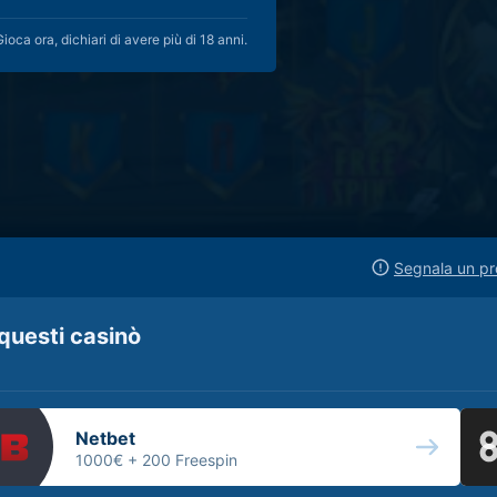
oca ora, dichiari di avere più di 18 anni.
Segnala un p
 questi casinò
a
Netbet
1000€ +
200 Freespin