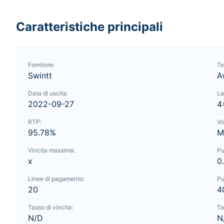
Caratteristiche principali
Fornitore:
Te
Swintt
A
Data di uscita:
La
2022-09-27
4
RTP:
Vol
95.78%
M
Vincita massima:
Pu
x
0
Linee di pagamento:
Pu
20
4
Tasso di vincita:
Ta
N/D
N