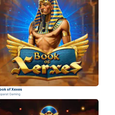
ook of Xexes
pparat Gaming