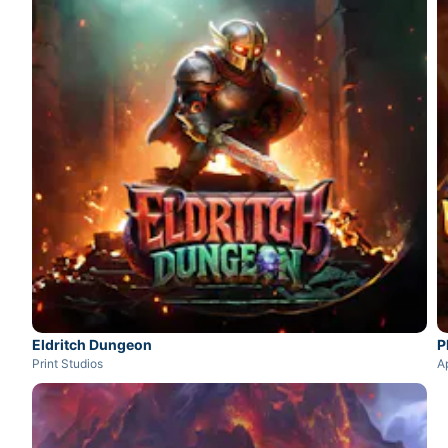
Eldritch Dungeon
P
Print Studios
A