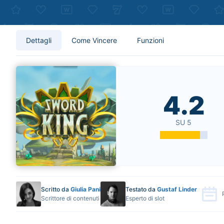
Dettagli
Come Vincere
Funzioni
4.2
SU 5
Scritto da
Giulia Pani
Testato da
Gustaf Linder
Scrittore di contenuti
Esperto di slot