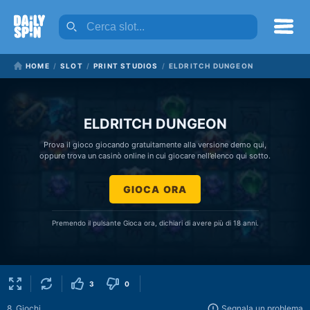
HOME
SLOT
PRINT STUDIOS
ELDRITCH DUNGEON
ELDRITCH DUNGEON
Prova il gioco giocando gratuitamente alla versione demo qui,
oppure trova un casinò online in cui giocare nell’elenco qui sotto.
GIOCA ORA
Premendo il pulsante Gioca ora, dichiari di avere più di 18 anni.
3
0
8
Giochi
Segnala un problema