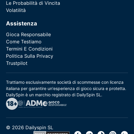
Le Probabilità di Vincita
Volatilità
Assistenza
Gioca Responsabile
Come Testiamo
Termini E Condizioni
Politica Sulla Privacy
Trustpilot
Trattiamo esclusivamente società di scommesse con licenza
italiana per garantire un'esperienza di gioco sicura e protetta.
DailySpin è un marchio registrato di DailySpin SL.
© 2026 Dailyspin SL