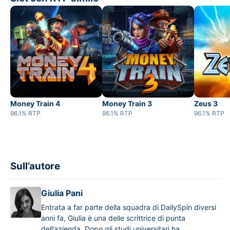
Money Train 4
Money Train 3
Zeus 3
96.1% RTP
96.1% RTP
96.1% RTP
Sull’autore
Giulia Pani
Entrata a far parte della squadra di DailySpin diversi
anni fa, Giulia è una delle scrittrice di punta
dell’azienda. Dopo gli studi universitari ha