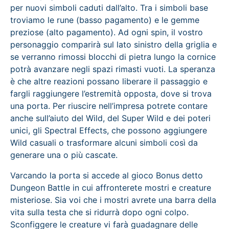
per nuovi simboli caduti dall’alto. Tra i simboli base
troviamo le rune (basso pagamento) e le gemme
preziose (alto pagamento). Ad ogni spin, il vostro
personaggio comparirà sul lato sinistro della griglia e
se verranno rimossi blocchi di pietra lungo la cornice
potrà avanzare negli spazi rimasti vuoti. La speranza
è che altre reazioni possano liberare il passaggio e
fargli raggiungere l’estremità opposta, dove si trova
una porta. Per riuscire nell’impresa potrete contare
anche sull’aiuto del Wild, del Super Wild e dei poteri
unici, gli Spectral Effects, che possono aggiungere
Wild casuali o trasformare alcuni simboli così da
generare una o più cascate.
Varcando la porta si accede al gioco Bonus detto
Dungeon Battle in cui affronterete mostri e creature
misteriose. Sia voi che i mostri avrete una barra della
vita sulla testa che si ridurrà dopo ogni colpo.
Sconfiggere le creature vi farà guadagnare delle