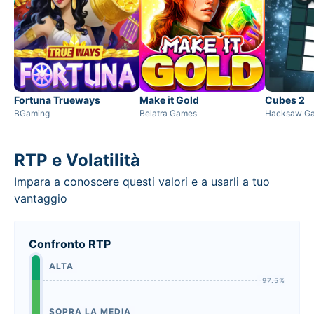
Fortuna Trueways
Make it Gold
Cubes 2
BGaming
Belatra Games
Hacksaw G
RTP e Volatilità
Impara a conoscere questi valori e a usarli a tuo
vantaggio
Confronto RTP
ALTA
SOPRA LA MEDIA