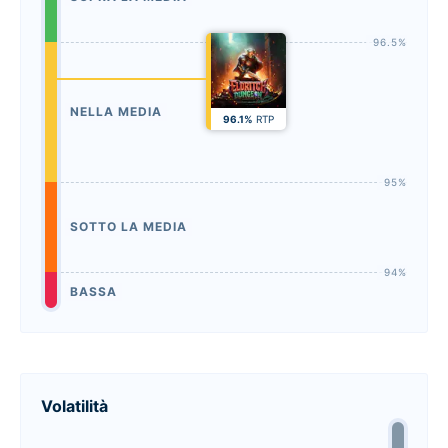
NELLA MEDIA
96.1%
RTP
SOTTO LA MEDIA
BASSA
Volatilità