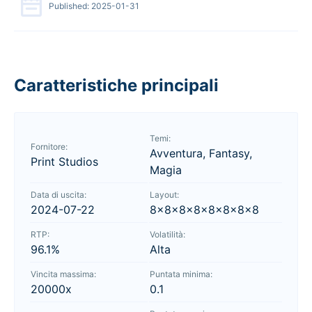
Published: 2025-01-31
Caratteristiche principali
Temi:
Fornitore:
Avventura
,
Fantasy
,
Print Studios
Magia
Data di uscita:
Layout:
2024-07-22
8x8x8x8x8x8x8x8
RTP:
Volatilità:
96.1%
Alta
Vincita massima:
Puntata minima:
20000x
0.1