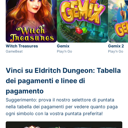
Witch Treasures
Gemix
Gemix 2
GameBeat
Play’n Go
Play’n Go
Vinci su Eldritch Dungeon: Tabella
dei pagamenti e linee di
pagamento
Suggerimento: prova il nostro selettore di puntata
nella tabella dei pagamenti per vedere quanto paga
ogni simbolo con la vostra puntata preferita!