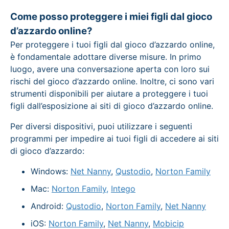
Come posso proteggere i miei figli dal gioco
d’azzardo online?
Per proteggere i tuoi figli dal gioco d’azzardo online,
è fondamentale adottare diverse misure. In primo
luogo, avere una conversazione aperta con loro sui
rischi del gioco d’azzardo online. Inoltre, ci sono vari
strumenti disponibili per aiutare a proteggere i tuoi
figli dall’esposizione ai siti di gioco d’azzardo online.
Per diversi dispositivi, puoi utilizzare i seguenti
programmi per impedire ai tuoi figli di accedere ai siti
di gioco d’azzardo:
Windows:
Net Nanny
,
Qustodio
,
Norton Family
Mac:
Norton Family,
Intego
Android:
Qustodio
,
Norton Family
,
Net Nanny
iOS:
Norton Family
,
Net Nanny
,
Mobicip