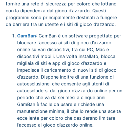
fornire una rete di sicurezza per coloro che lottano
con la dipendenza dal gioco d’azzardo. Questi
programmi sono principalmente destinati a fungere
da barriera tra un utente e i siti di gioco d’azzardo.
GamBan
: GamBan è un software progettato per
bloccare l’accesso ai siti di gioco d’azzardo
online su vari dispositivi, tra cui PC, Mac e
dispositivi mobili. Una volta installato, blocca
migliaia di siti e app di gioco d’azzardo e
impedisce il caricamento di nuovi siti di gioco
d’azzardo. Dispone inoltre di una funzione di
autoesclusione, che consente agli utenti di
autoescludersi dal gioco d’azzardo online per un
periodo che va da sei mesi a cinque anni.
GamBan è facile da usare e richiede una
manutenzione minima, il che lo rende una scelta
eccellente per coloro che desiderano limitare
l’accesso al gioco d’azzardo online.