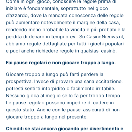
Come in ogni gioco, conoscere le regole prima di
iniziare è fondamentale, soprattutto nel gioco
d’azzardo, dove la mancata conoscenza delle regole
può aumentare notevolmente il margine della casa,
rendendo meno probabile la vincita e più probabile la
perdita di denaro in tempi brevi. Su CasinoNieuws.nl,
abbiamo regole dettagliate per tutti i giochi popolari
e puoi anche richiedere regole in qualsiasi casinò.
Fai pause regolari e non giocare troppo a lungo.
Giocare troppo a lungo può farti perdere la
prospettiva. Invece di provare una sana eccitazione,
potresti sentirti intorpidito o facilmente irritabile.
Nessuno gioca al meglio se lo fa per troppo tempo.
Le pause regolari possono impedire di cadere in
questo stato. Anche con le pause, assicurati di non
giocare troppo a lungo nel presente.
Chiediti se stai ancora giocando per divertimento e