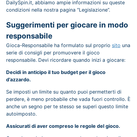
DailySpin.it, abbiamo ampie informazioni su queste
condizioni nella nostra pagina “Legislazione”.
Suggerimenti per giocare in modo
responsabile
Gioca-Responsabile ha formulato sul proprio
sito
una
serie di consigli per promuovere il gioco
responsabile. Devi ricordare quando inizi a giocare:
Decidi in anticipo il tuo budget per il gioco
d’azzardo.
Se imposti un limite su quanto puoi permetterti di
perdere, è meno probabile che vada fuori controllo. È
anche un segno per te stesso se superi questo limite
autoimposto.
Assicurati di aver compreso le regole del gioco.