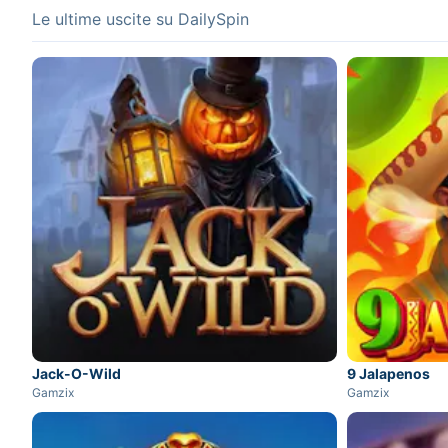
Le ultime uscite su DailySpin
Jack-O-Wild
9 Jalapenos
Gamzix
Gamzix