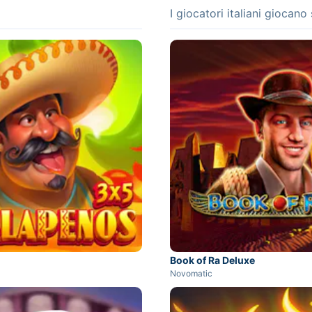
I giocatori italiani giocan
Book of Ra Deluxe
Novomatic