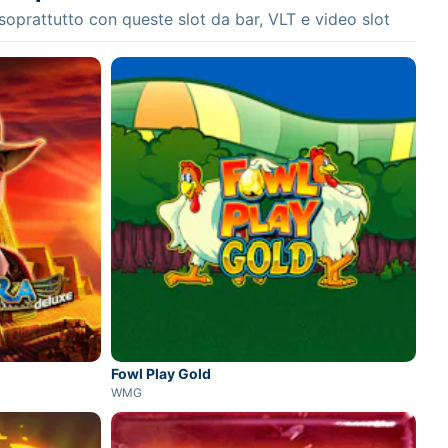
o soprattutto con queste slot da bar, VLT e video slot
Fowl Play Gold
WMG