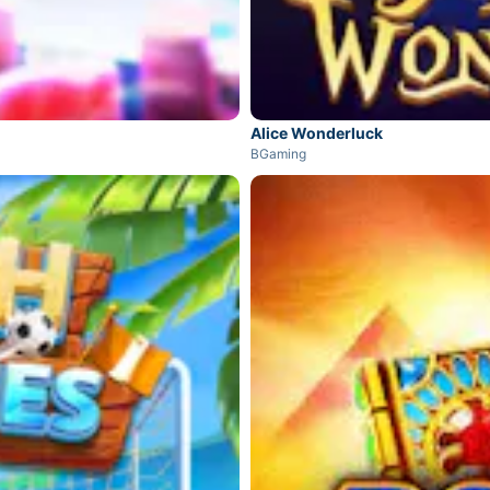
Alice Wonderluck
BGaming