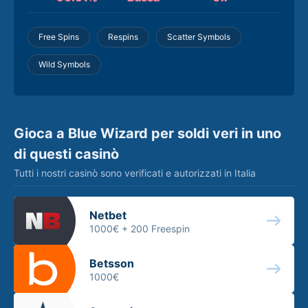
Free Spins
Respins
Scatter Symbols
Wild Symbols
Gioca a Blue Wizard per soldi veri in uno
di questi casinò
Tutti i nostri casinò sono verificati e autorizzati in Italia
Netbet
1000€ +
200 Freespin
Betsson
1000€