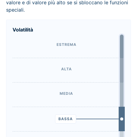
valore e di valore più alto se si sbloccano le funzioni
speciali.
Volatilità
ESTREMA
ALTA
MEDIA
BASSA