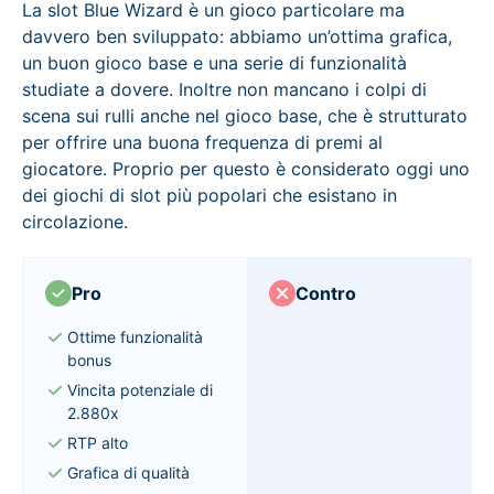
La slot Blue Wizard è un gioco particolare ma
davvero ben sviluppato: abbiamo un’ottima grafica,
un buon gioco base e una serie di funzionalità
studiate a dovere. Inoltre non mancano i colpi di
scena sui rulli anche nel gioco base, che è strutturato
per offrire una buona frequenza di premi al
giocatore. Proprio per questo è considerato oggi uno
dei giochi di slot più popolari che esistano in
circolazione.
Pro
Contro
Ottime funzionalità
bonus
Vincita potenziale di
2.880x
RTP alto
Grafica di qualità