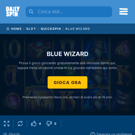
HOME
SLOT
QUICKSPIN
BLUE WIZARD
BLUE WIZARD
Prova il gioco giocando gratuitamente alla versione demo qui,
oppure trova un casinò online in cui giocare nell’elenco qui sotto.
GIOCA ORA
Premendo il pulsante Gioca ora, dichiari di avere più di 18 anni.
4
0
16
Giochi
Segnala un problema