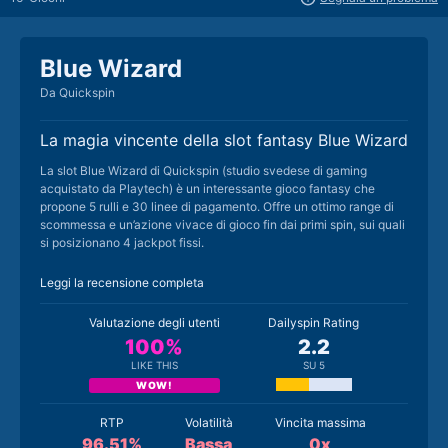
Blue Wizard
Da Quickspin
La magia vincente della slot fantasy Blue Wizard
La slot Blue Wizard di Quickspin (studio svedese di gaming
acquistato da Playtech) è un interessante gioco fantasy che
propone 5 rulli e 30 linee di pagamento. Offre un ottimo range di
scommessa e un’azione vivace di gioco fin dai primi spin, sui quali
si posizionano 4 jackpot fissi.
Leggi la recensione completa
Valutazione degli utenti
Dailyspin Rating
100%
2.2
LIKE THIS
SU 5
WOW!
RTP
Volatilità
Vincita massima
96.51%
Bassa
0x