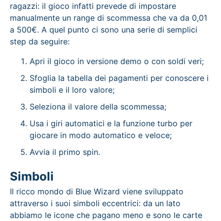
ragazzi: il gioco infatti prevede di impostare
manualmente un range di scommessa che va da 0,01
a 500€. A quel punto ci sono una serie di semplici
step da seguire:
Apri il gioco in versione demo o con soldi veri;
Sfoglia la tabella dei pagamenti per conoscere i
simboli e il loro valore;
Seleziona il valore della scommessa;
Usa i giri automatici e la funzione turbo per
giocare in modo automatico e veloce;
Avvia il primo spin.
Simboli
Il ricco mondo di Blue Wizard viene sviluppato
attraverso i suoi simboli eccentrici: da un lato
abbiamo le icone che pagano meno e sono le carte