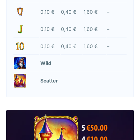
0,10 €
0,40 €
1,60 €
–
0,10 €
0,40 €
1,60 €
–
0,10 €
0,40 €
1,60 €
–
Wild
Scatter