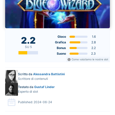
Gioco
1.6
2.2
Grafica
2.8
SU 5
Bonus
2.2
Suono
2.3
Come valutiamo le nostre slot
Scritto da
Alessandra Battistini
Scrittore di contenuti
Testato da
Gustaf Linder
Esperto di slot
Published: 2024-06-24