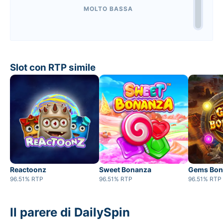
MOLTO BASSA
Slot con RTP simile
Reactoonz
Sweet Bonanza
Gems Bon
96.51% RTP
96.51% RTP
96.51% RTP
Il parere di DailySpin