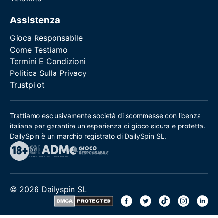
Assistenza
Gioca Responsabile
Come Testiamo
Termini E Condizioni
Politica Sulla Privacy
Trustpilot
Trattiamo esclusivamente società di scommesse con licenza
italiana per garantire un'esperienza di gioco sicura e protetta.
DailySpin è un marchio registrato di DailySpin SL.
© 2026 Dailyspin SL