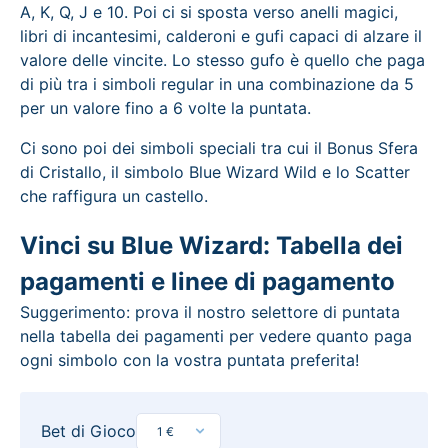
A, K, Q, J e 10. Poi ci si sposta verso anelli magici,
libri di incantesimi, calderoni e gufi capaci di alzare il
valore delle vincite. Lo stesso gufo è quello che paga
di più tra i simboli regular in una combinazione da 5
per un valore fino a 6 volte la puntata.
Ci sono poi dei simboli speciali tra cui il Bonus Sfera
di Cristallo, il simbolo Blue Wizard Wild e lo Scatter
che raffigura un castello.
Vinci su Blue Wizard: Tabella dei
pagamenti e linee di pagamento
Suggerimento: prova il nostro selettore di puntata
nella tabella dei pagamenti per vedere quanto paga
ogni simbolo con la vostra puntata preferita!
Bet di Gioco