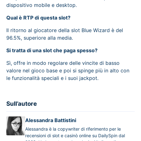
dispositivo mobile e desktop.
Qual è RTP di questa slot?
Il ritorno al giocatore della slot Blue Wizard è del
96.5%, superiore alla media.
Si tratta di una slot che paga spesso?
Sì, offre in modo regolare delle vincite di basso
valore nel gioco base e poi si spinge più in alto con
le funzionalità speciali e i suoi jackpot.
Sull’autore
Alessandra Battistini
Alessandra è la copywriter di riferimento per le
recensioni di slot e casinò online su DailySpin dal