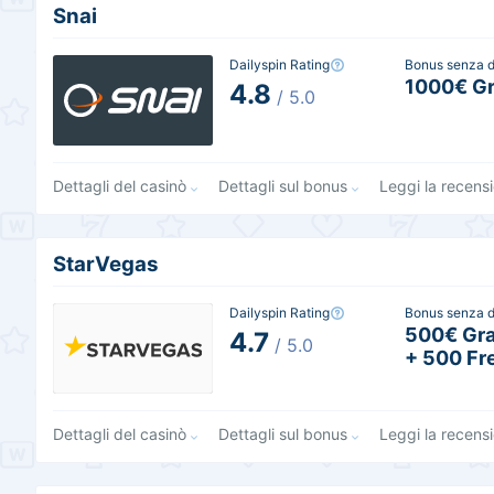
Snai
Dailyspin Rating
1000€ Gr
4.8
/ 5.0
Dettagli del casinò
Dettagli sul bonus
Leggi la recens
StarVegas
Dailyspin Rating
500€ Gra
4.7
/ 5.0
+
500 Fr
Dettagli del casinò
Dettagli sul bonus
Leggi la recens