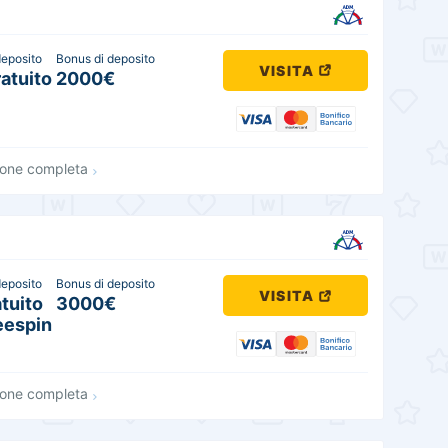
VISITA
atuito
2000€
ione completa
VISITA
tuito
3000€
eespin
ione completa