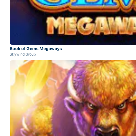
Book of Gems Megaways
Skywind Group