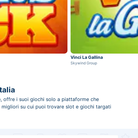
Vinci La Gallina
Skywind Group
talia
, offre i suoi giochi solo a piattaforme che
 migliori su cui puoi trovare slot e giochi targati