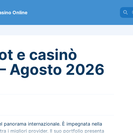
asino Online
slot e casinò
a – Agosto 2026
l panorama internazionale. È impegnata nella
ra i migliori provider. Il suo portfolio presenta