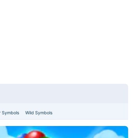
r Symbols
Wild Symbols