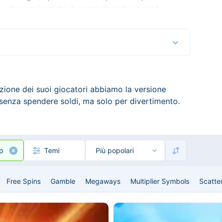
 di scoprire tutto il possibile sulla società.
punti di forza e qualche aspetto debole. Non
se sia la gaming house adatta a te.
di esperti
ioco d'azzardo
izione dei suoi giocatori abbiamo la versione
alutiamo)
 senza spendere soldi, ma solo per divertimento.
taliana.
p
Temi
Free Spins
Gamble
Megaways
Multiplier Symbols
Scatte