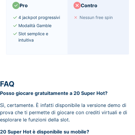
Pro
Contro
4 jackpot progressivi
Nessun free spin
Modalità Gamble
Slot semplice e
intuitiva
FAQ
Posso giocare gratuitamente a 20 Super Hot?
Sì, certamente. È infatti disponibile la versione demo di
prova che ti permette di giocare con crediti virtuali e di
esplorare le funzioni della slot.
20 Super Hot è disponibile su mobile?