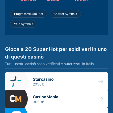
Progressive Jackpot
Scatter Symbols
Wild Symbols
Gioca a 20 Super Hot per soldi veri in uno
di questi casinò
Tutti i nostri casinò sono verificati e autorizzati in Italia
Starcasino
2050€
CasinoMania
3000€