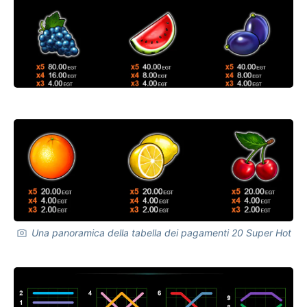
Una panoramica della tabella dei pagamenti 20 Super Hot