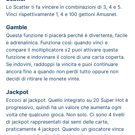
Lo Scatter ti fa vincere in combinazioni di 3, 4 e 5.
Vinci rispettivamente 1, 4 e 100 gettoni Amusnet.
Gamble
Questa funzione ti piacerà perché è divertente, facile
e adrenalinica. Funziona così: quando vinci e
compare il moltiplicatore x2 puoi attivare questa
funzione e indovinare il colore di una carta coperta.
Se indovini, raddoppi la vincita e puoi continuare
ancora fino a quando non perdi tutto oppure non
decidi di ritirare le monete vinte.
Jackpot
Eccoci al jackpot. Quello integrato su 20 Super Hot è
progressivo, quindi ha un valore che aumenta ogni
volta che qualcuno gioca. Non solo. Ci sono 4 livelli
di jackpot rappresentati dai semi delle carte,
praticamente 4 jackpot. Quando un giocatore vince