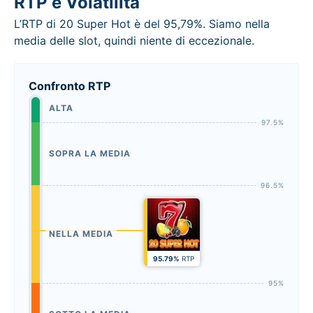
RTP e Volatilità
L’RTP di 20 Super Hot è del 95,79%. Siamo nella
media delle slot, quindi niente di eccezionale.
Confronto RTP
ALTA
SOPRA LA MEDIA
NELLA MEDIA
95.79%
RTP