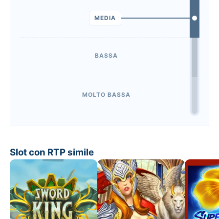
MEDIA
BASSA
MOLTO BASSA
Slot con RTP simile