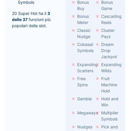
Symbols
Bonus
Bonus
Buy
Game
20 Super Hot ha il
3
Bonus
Cascading
delle 37
funzioni più
Meter
Reels
popolari della slot.
Classic
Cluster
Nudge
Pays
Colossal
Dream
Symbols
Drop
Jackpot
Expanding
Expanding
Scatters
Wilds
Free
Fruit
Spins
Machine
Hold
Gamble
Hold and
Win
Megaways
Multiplier
Symbols
Nudges
Pick and