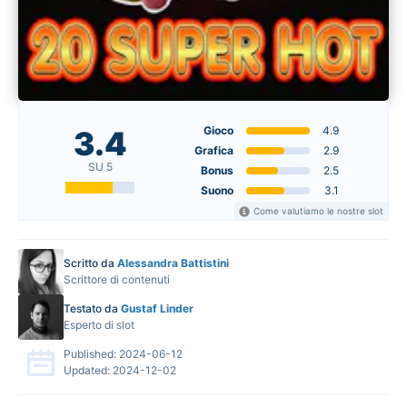
Gioco
4.9
3.4
Grafica
2.9
SU 5
Bonus
2.5
Suono
3.1
Come valutiamo le nostre slot
Scritto da
Alessandra Battistini
Scrittore di contenuti
Testato da
Gustaf Linder
Esperto di slot
Published: 2024-06-12
Updated: 2024-12-02