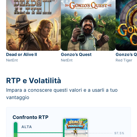
Dead or Alive II
Gonzo’s Quest
Gonzo’s 
NetEnt
NetEnt
Red Tiger
RTP e Volatilità
Impara a conoscere questi valori e a usarli a tuo
vantaggio
Confronto RTP
ALTA