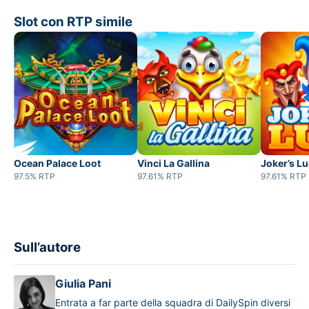
Slot con RTP simile
Ocean Palace Loot
Vinci La Gallina
Joker’s L
97.5% RTP
97.61% RTP
97.61% RTP
Sull’autore
Giulia Pani
Entrata a far parte della squadra di DailySpin diversi