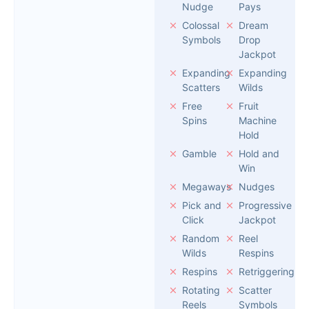
Nudge
Pays
Colossal
Dream
Symbols
Drop
Jackpot
Expanding
Expanding
Scatters
Wilds
Free
Fruit
Spins
Machine
Hold
Gamble
Hold and
Win
Megaways
Nudges
Pick and
Progressive
Click
Jackpot
Random
Reel
Wilds
Respins
Respins
Retriggering
Rotating
Scatter
Reels
Symbols