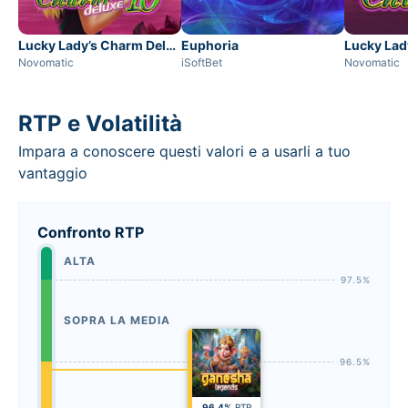
Lucky Lady’s Charm Deluxe 10
Euphoria
Novomatic
iSoftBet
Novomatic
RTP e Volatilità
Impara a conoscere questi valori e a usarli a tuo
vantaggio
Confronto RTP
ALTA
SOPRA LA MEDIA
96.4%
RTP