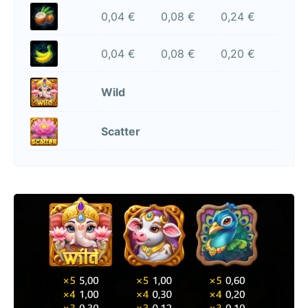
0,04 €
0,08 €
0,24 €
0,04 €
0,08 €
0,20 €
Wild
Scatter