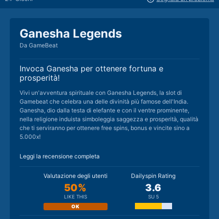
Ganesha Legends
Da GameBeat
Invoca Ganesha per ottenere fortuna e
prosperità!
Vivi un'avventura spirituale con Ganesha Legends, la slot di
Gamebeat che celebra una delle divinità più famose dell'India.
Ganesha, dio dalla testa di elefante e con il ventre prominente,
nella religione induista simboleggia saggezza e prosperità, qualità
che ti serviranno per ottenere free spins, bonus e vincite sino a
5.000x!
Leggi la recensione completa
Valutazione degli utenti
Dailyspin Rating
50%
3.6
LIKE THIS
SU 5
OK