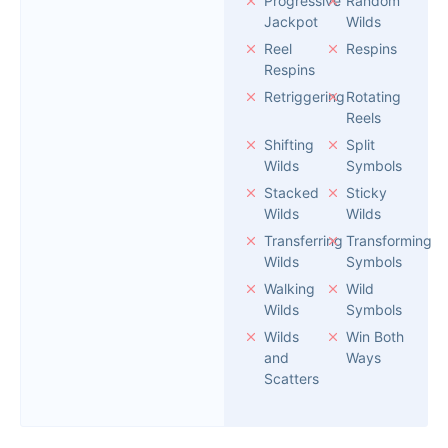
Progressive
Random
Jackpot
Wilds
Reel
Respins
Respins
Retriggering
Rotating
Reels
Shifting
Split
Wilds
Symbols
Stacked
Sticky
Wilds
Wilds
Transferring
Transforming
Wilds
Symbols
Walking
Wild
Wilds
Symbols
Wilds
Win Both
and
Ways
Scatters