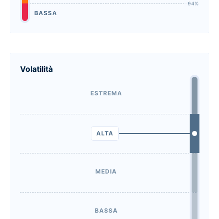
BASSA
Volatilità
ESTREMA
ALTA
MEDIA
BASSA