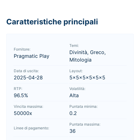
Caratteristiche principali
Temi:
Fornitore:
Divinità
,
Greco
,
Pragmatic Play
Mitologia
Data di uscita:
Layout:
2025-04-28
5x5x5x5x5x5
RTP:
Volatilità:
96.5%
Alta
Vincita massima:
Puntata minima:
50000x
0.2
Puntata massima:
Linee di pagamento:
36