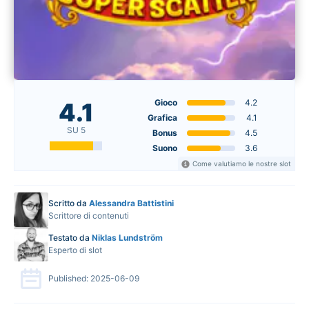
Gioco
4.2
4.1
Grafica
4.1
SU 5
Bonus
4.5
Suono
3.6
Come valutiamo le nostre slot
Scritto da
Alessandra Battistini
Scrittore di contenuti
Testato da
Niklas Lundström
Esperto di slot
Published: 2025-06-09