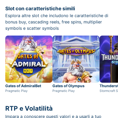
Slot con caratteristiche simili
Esplora altre slot che includono le caratteristiche di
bonus buy, cascading reels, free spins, multiplier
symbols e scatter symbols
Gates of AdmiralBet
Gates of Olympus
Pragmatic Play
Pragmatic Play
Stormcraft S
RTP e Volatilità
Impara a conoscere questi valori e a usarli a tuo