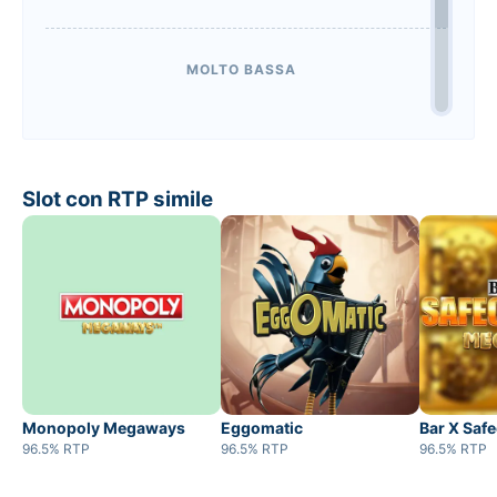
MOLTO BASSA
Slot con RTP simile
Monopoly Megaways
Eggomatic
96.5% RTP
96.5% RTP
96.5% RTP