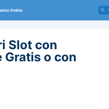
asino Online
ri Slot con
 Gratis o con