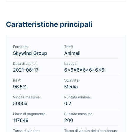
Caratteristiche principali
Fornitore:
Temi:
Skywind Group
Animali
Data di uscita:
Layout:
2021-06-17
6x6x6x6x6x6x6
RTP:
Volatilità:
96.5%
Media
Vincita massima:
Puntata minima:
5000x
0.2
Linee di pagamento:
Puntata massima:
117649
200
Tasso di vincita:
Tasso di vincita del gioco bonus: