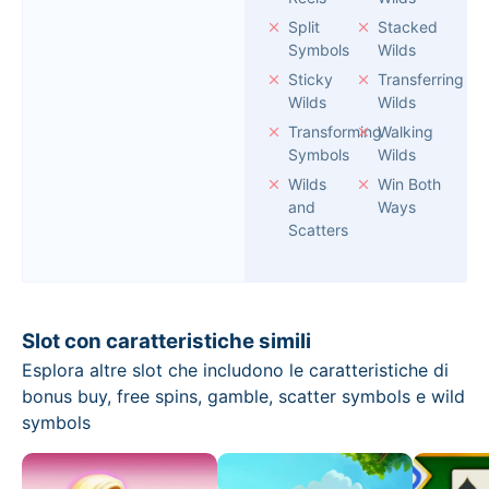
Split
Stacked
Symbols
Wilds
Sticky
Transferring
Wilds
Wilds
Transforming
Walking
Symbols
Wilds
Wilds
Win Both
and
Ways
Scatters
Slot con caratteristiche simili
Esplora altre slot che includono le caratteristiche di
bonus buy, free spins, gamble, scatter symbols e wild
symbols