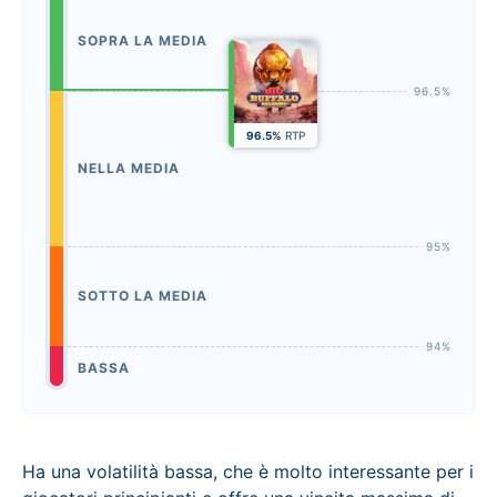
SOPRA LA MEDIA
96.5%
RTP
NELLA MEDIA
SOTTO LA MEDIA
BASSA
Ha una volatilità bassa, che è molto interessante per i