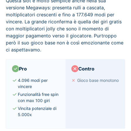
Questa slot è molto semplice anche nella sua
versione Megaways: presenta rulli a cascata,
moltiplicatori crescenti e fino a 177.649 modi per
vincere. La grande riconferma è quella dei giri gratis
con moltiplicatori jolly che sono il momento di
maggior pagamento verso il giocatore. Purtroppo
però il suo gioco base non è così emozionante come
ci aspettavamo.
Pro
Contro
4.096 modi per
Gioco base monotono
vincere
Funzionalità free spin
con max 100 giri
Vincita potenziale di
5.000x