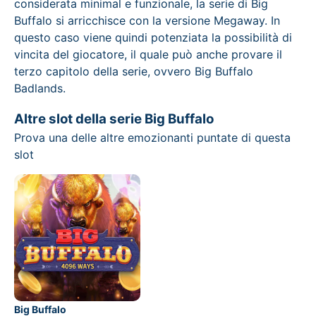
considerata minimal e funzionale, la serie di Big
Buffalo si arricchisce con la versione Megaway. In
questo caso viene quindi potenziata la possibilità di
vincita del giocatore, il quale può anche provare il
terzo capitolo della serie, ovvero Big Buffalo
Badlands.
Altre slot della serie Big Buffalo
Prova una delle altre emozionanti puntate di questa
slot
Big Buffalo