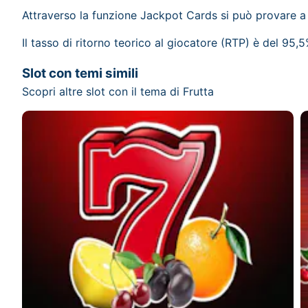
Attraverso la funzione Jackpot Cards si può provare a
Il tasso di ritorno teorico al giocatore (RTP) è del 95,5
Slot con temi simili
Scopri altre slot con il tema di Frutta