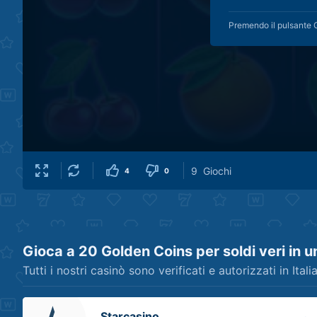
Premendo il pulsante Gi
9
Giochi
4
0
Gioca a 20 Golden Coins per soldi veri in u
Tutti i nostri casinò sono verificati e autorizzati in Itali
Starcasino