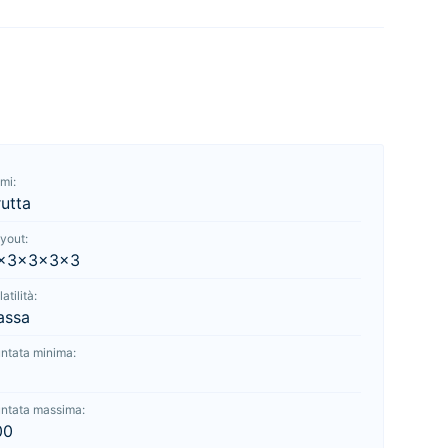
mi:
rutta
yout:
x3x3x3x3
atilità:
assa
ntata minima:
ntata massima:
00