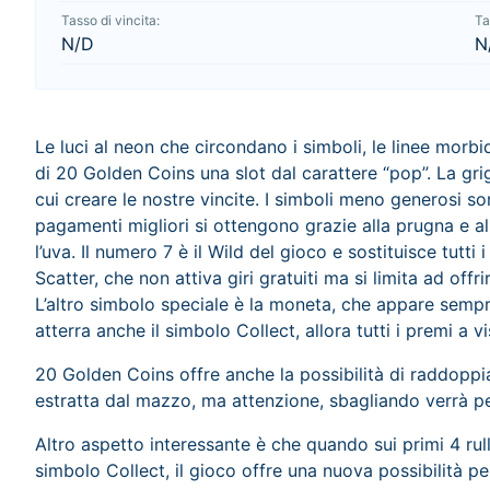
Tasso di vincita:
Ta
N/D
N
Le luci al neon che circondano i simboli, le linee morbide
di 20 Golden Coins una slot dal carattere “pop”. La gr
cui creare le nostre vincite. I simboli meno generosi sono
pagamenti migliori si ottengono grazie alla prugna e all
l’uva. Il numero 7 è il Wild del gioco e sostituisce tutti i
Scatter, che non attiva giri gratuiti ma si limita ad of
L’altro simbolo speciale è la moneta, che appare sem
atterra anche il simbolo Collect, allora tutti i premi a 
20 Golden Coins offre anche la possibilità di raddoppiar
estratta dal mazzo, ma attenzione, sbagliando verrà 
Altro aspetto interessante è che quando sui primi 4 rull
simbolo Collect, il gioco offre una nuova possibilità pe