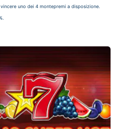
 vincere uno dei 4 montepremi a disposizione.
%.