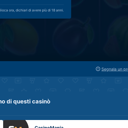
oca ora, dichiari di avere più di 18 anni.
Segnala un p
no di questi casinò
a
CasinoMania