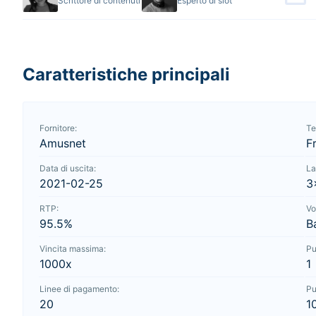
Scrittore di contenuti
Esperto di slot
Caratteristiche principali
Fornitore:
Te
Amusnet
F
Data di uscita:
La
2021-02-25
3
RTP:
Vol
95.5%
B
Vincita massima:
Pu
1000x
1
Linee di pagamento:
Pu
20
1