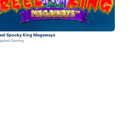
eel Spooky King Megaways
nspired Gaming