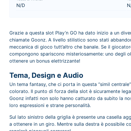
N/D
N
Grazie a questa slot Play’n GO ha dato inizio a un div
chiamate Goonz. A livello stilistico sono stati abbandon
meccanica di gioco tutt’altro che banale. Se il giocatore
compongono spariscono misteriosamente: uno degli obiett
ottenere un bonus elettrizzante!
Tema, Design e Audio
Un tema fantasy, che ci porta in questa “simil central
colorato. Il punto di forza della slot è sicuramente legat
Goonz infatti non solo hanno catturato da subito la no
loro espressioni e strane personalità.
Sul lato sinistro della griglia è presente una casella ag
a ottenere in un giro. Mentre sulla destra è possibile 
regalerà piacevoli sorprese!