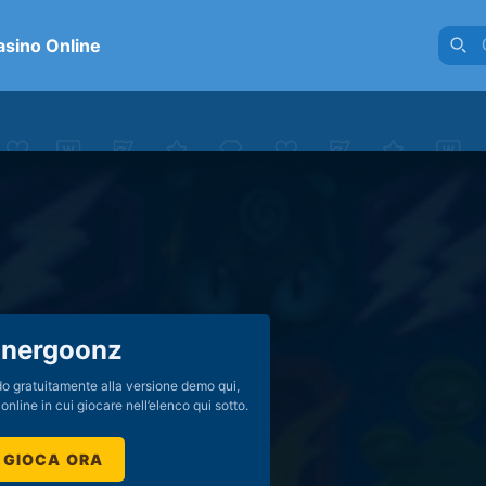
asino Online
nergoonz
do gratuitamente alla versione demo qui,
nline in cui giocare nell’elenco qui sotto.
GIOCA ORA