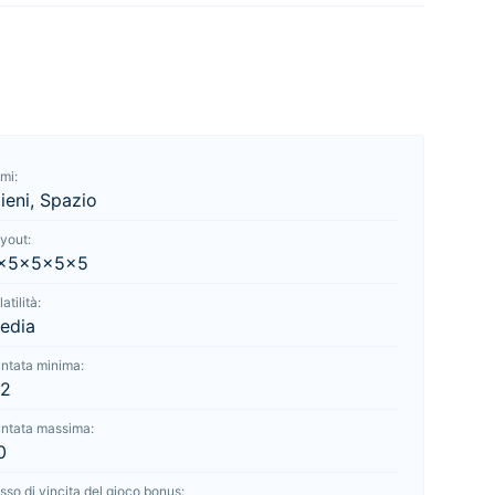
mi:
ieni
,
Spazio
yout:
x5x5x5x5
atilità:
edia
ntata minima:
.2
ntata massima:
0
sso di vincita del gioco bonus: