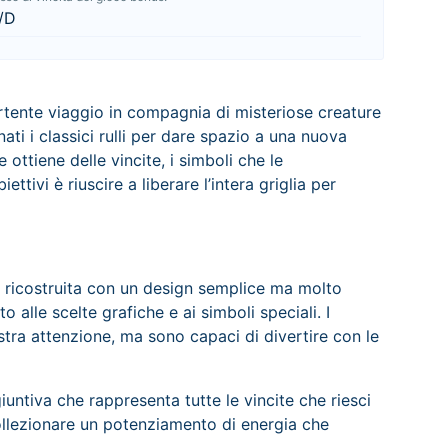
/D
ertente viaggio in compagnia di misteriose creature
ati i classici rulli per dare spazio a una nuova
 ottiene delle vincite, i simboli che le
ivi è riuscire a liberare l’intera griglia per
e” ricostruita con un design semplice ma molto
o alle scelte grafiche e ai simboli speciali. I
stra attenzione, ma sono capaci di divertire con le
giuntiva che rappresenta tutte le vincite che riesci
collezionare un potenziamento di energia che