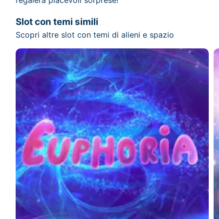
Slot con temi simili
Scopri altre slot con temi di alieni e spazio