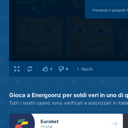
Premendo il pulsante Gi
1
Giochi
2
0
Gioca a Energoonz per soldi veri in uno di 
Tutti i nostri casinò sono verificati e autorizzati in Itali
Eurobet
1530€