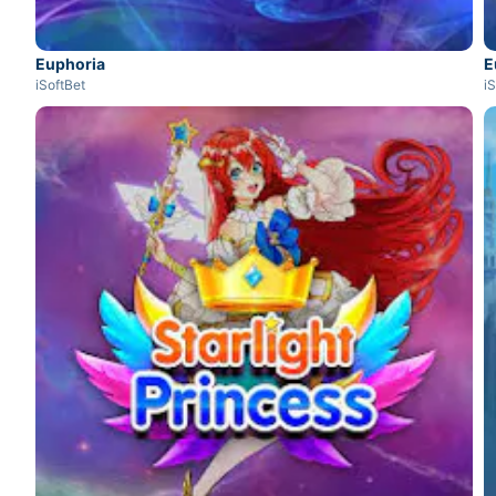
Euphoria
E
iSoftBet
i