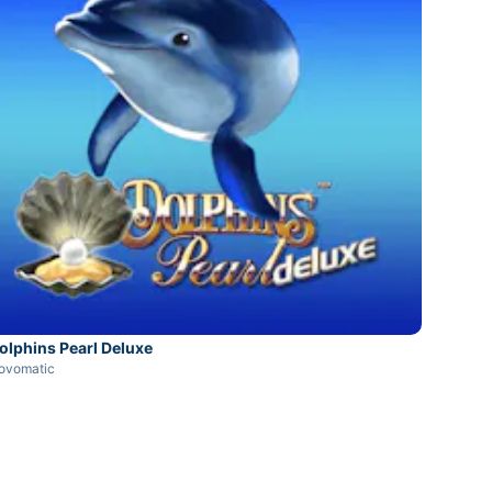
olphins Pearl Deluxe
ovomatic