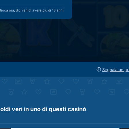
oca ora, dichiari di avere più di 18 anni.
Segnala un p
di veri in uno di questi casinò
a