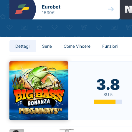
Eurobet
1530€
Dettagli
Serie
Come Vincere
Funzioni
3.8
SU 5