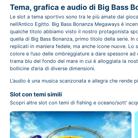
Tema, grafica e audio di Big Bass
Le slot a tema sportivo sono tra le più amate dai gioca
nell’Antico Egitto. Big Bass Bonanza Megaways è incent
qualche titolo abbiamo visto il nostro protagonista spos
quella di Big Bass Bonanza, primo titolo della serie. In
replicati in maniera fedele, ma anche icone nuove. Lo s
colore e l’uso delle ombreggiature a dare spessore ad o
trama blu del fondo del mare in cui è alloggiata la nostr
bollicine d’aria di diverse dimensioni.
L’audio è una musica scanzonata e allegra che rende pi
Slot con temi simili
Scopri altre slot con temi di fishing e oceano/sott’ ac