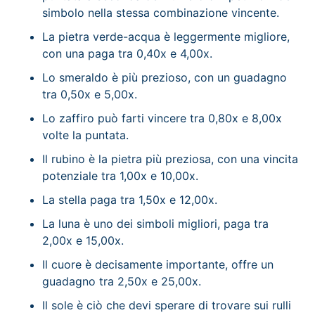
simbolo nella stessa combinazione vincente.
La pietra verde-acqua è leggermente migliore,
con una paga tra 0,40x e 4,00x.
Lo smeraldo è più prezioso, con un guadagno
tra 0,50x e 5,00x.
Lo zaffiro può farti vincere tra 0,80x e 8,00x
volte la puntata.
Il rubino è la pietra più preziosa, con una vincita
potenziale tra 1,00x e 10,00x.
La stella paga tra 1,50x e 12,00x.
La luna è uno dei simboli migliori, paga tra
2,00x e 15,00x.
Il cuore è decisamente importante, offre un
guadagno tra 2,50x e 25,00x.
Il sole è ciò che devi sperare di trovare sui rulli