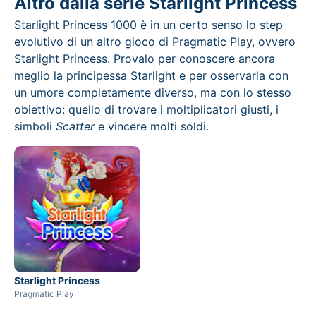
Altro dalla serie Starlight Princess
Starlight Princess 1000 è in un certo senso lo step
evolutivo di un altro gioco di Pragmatic Play, ovvero
Starlight Princess. Provalo per conoscere ancora
meglio la principessa Starlight e per osservarla con
un umore completamente diverso, ma con lo stesso
obiettivo: quello di trovare i moltiplicatori giusti, i
simboli
Scatter
e vincere molti soldi.
Starlight Princess
Pragmatic Play