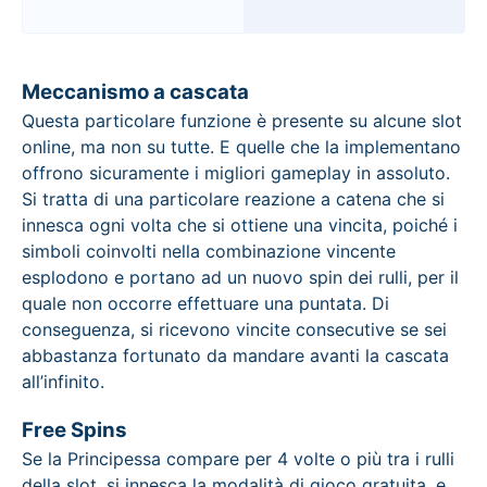
Meccanismo a cascata
Questa particolare funzione è presente su alcune slot
online, ma non su tutte. E quelle che la implementano
offrono sicuramente i migliori gameplay in assoluto.
Si tratta di una particolare reazione a catena che si
innesca ogni volta che si ottiene una vincita, poiché i
simboli coinvolti nella combinazione vincente
esplodono e portano ad un nuovo spin dei rulli, per il
quale non occorre effettuare una puntata. Di
conseguenza, si ricevono vincite consecutive se sei
abbastanza fortunato da mandare avanti la cascata
all’infinito.
Free Spins
Se la Principessa compare per 4 volte o più tra i rulli
della slot, si innesca la modalità di gioco gratuita, e