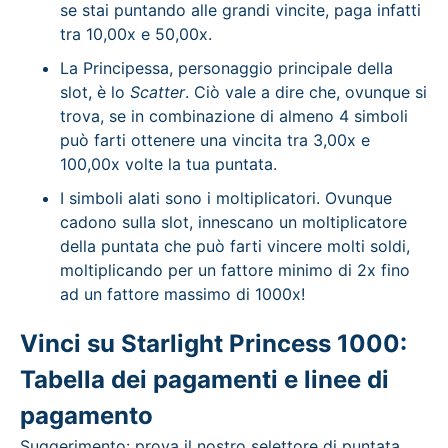
se stai puntando alle grandi vincite, paga infatti
tra 10,00x e 50,00x.
La Principessa, personaggio principale della
slot, è lo
Scatter
. Ciò vale a dire che, ovunque si
trova, se in combinazione di almeno 4 simboli
può farti ottenere una vincita tra 3,00x e
100,00x volte la tua puntata.
I simboli alati sono i moltiplicatori. Ovunque
cadono sulla slot, innescano un moltiplicatore
della puntata che può farti vincere molti soldi,
moltiplicando per un fattore minimo di 2x fino
ad un fattore massimo di 1000x!
Vinci su Starlight Princess 1000:
Tabella dei pagamenti e linee di
pagamento
Suggerimento: prova il nostro selettore di puntata