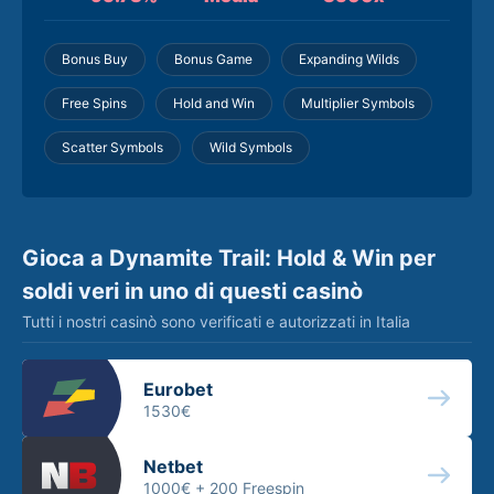
Bonus Buy
Bonus Game
Expanding Wilds
Free Spins
Hold and Win
Multiplier Symbols
Scatter Symbols
Wild Symbols
Gioca a Dynamite Trail: Hold & Win per
soldi veri in uno di questi casinò
Tutti i nostri casinò sono verificati e autorizzati in Italia
Eurobet
1530€
Netbet
1000€ +
200 Freespin