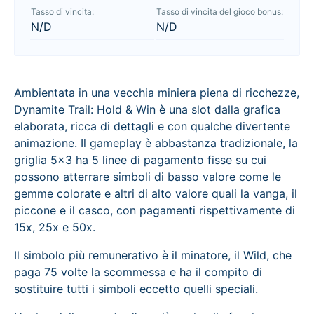
Tasso di vincita:
Tasso di vincita del gioco bonus:
N/D
N/D
Ambientata in una vecchia miniera piena di ricchezze,
Dynamite Trail: Hold & Win è una slot dalla grafica
elaborata, ricca di dettagli e con qualche divertente
animazione. Il gameplay è abbastanza tradizionale, la
griglia 5×3 ha 5 linee di pagamento fisse su cui
possono atterrare simboli di basso valore come le
gemme colorate e altri di alto valore quali la vanga, il
piccone e il casco, con pagamenti rispettivamente di
15x, 25x e 50x.
Il simbolo più remunerativo è il minatore, il Wild, che
paga 75 volte la scommessa e ha il compito di
sostituire tutti i simboli eccetto quelli speciali.