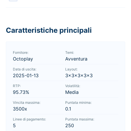
Caratteristiche principali
Fornitore:
Temi:
Octoplay
Avventura
Data di uscita:
Layout:
2025-01-13
3x3x3x3x3
RTP:
Volatilità:
95.73%
Media
Vincita massima:
Puntata minima:
3500x
0.1
Linee di pagamento:
Puntata massima:
5
250