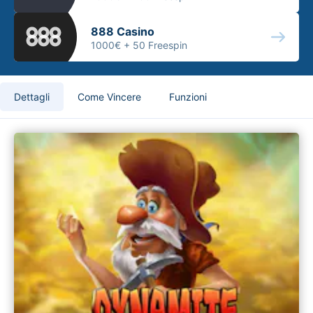
888 Casino
1000€ +
50 Freespin
Dettagli
Come Vincere
Funzioni