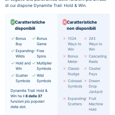
di cui dispone Dynamite Trail: Hold & Win.
Caratteristiche
Caratteristiche
disponibili
non disponibili
Bonus
Bonus
1024
243
Buy
Game
Ways to
Ways to
Win
Win
Expanding
Free
Wilds
Spins
Bonus
Cascading
Meter
Reels
Hold and
Multiplier
Win
Symbols
Classic
Cluster
Nudge
Pays
Scatter
Wild
Symbols
Symbols
Colossal
Dream
Symbols
Drop
Dynamite Trail: Hold &
Jackpot
Win ha il
8 delle 37
Expanding
Fruit
funzioni più popolari
Scatters
Machine
della slot.
Hold