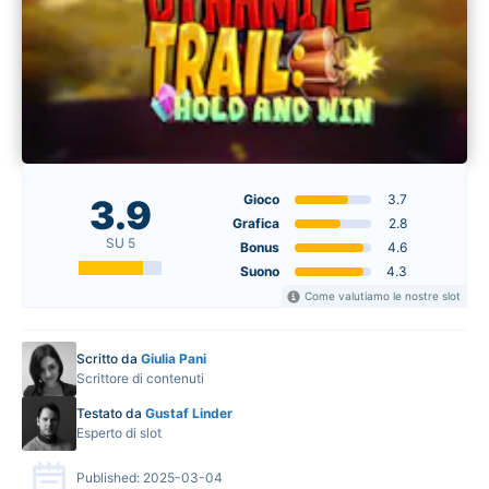
Gioco
3.7
3.9
Grafica
2.8
SU 5
Bonus
4.6
Suono
4.3
Come valutiamo le nostre slot
Scritto da
Giulia Pani
Scrittore di contenuti
Testato da
Gustaf Linder
Esperto di slot
Published: 2025-03-04