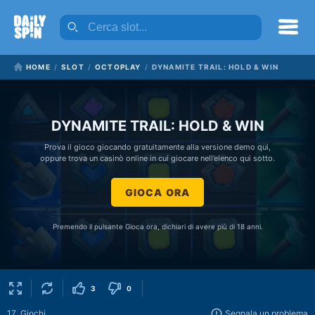
HOME
SLOT
OCTOPLAY
DYNAMITE TRAIL: HOLD & WIN
DYNAMITE TRAIL: HOLD & WIN
Prova il gioco giocando gratuitamente alla versione demo qui,
oppure trova un casinò online in cui giocare nell’elenco qui sotto.
GIOCA ORA
Premendo il pulsante Gioca ora, dichiari di avere più di 18 anni.
3
0
17
Giochi
Segnala un problema