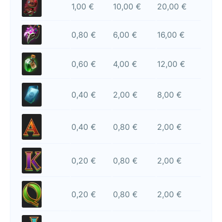
1,00 €
10,00 €
20,00 €
0,80 €
6,00 €
16,00 €
0,60 €
4,00 €
12,00 €
0,40 €
2,00 €
8,00 €
0,40 €
0,80 €
2,00 €
0,20 €
0,80 €
2,00 €
0,20 €
0,80 €
2,00 €