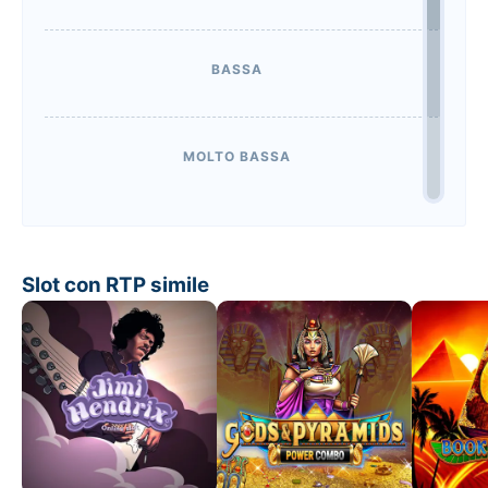
BASSA
MOLTO BASSA
Slot con RTP simile