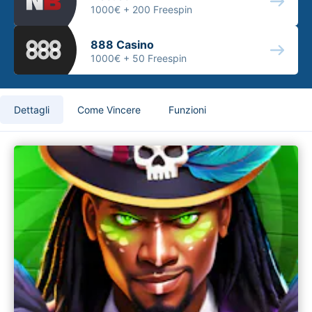
1000€ +
200 Freespin
888 Casino
1000€ +
50 Freespin
Dettagli
Come Vincere
Funzioni