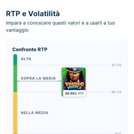
RTP e Volatilità
Impara a conoscere questi valori e a usarli a tuo
vantaggio
Confronto RTP
ALTA
SOPRA LA MEDIA
96.88%
RTP
NELLA MEDIA