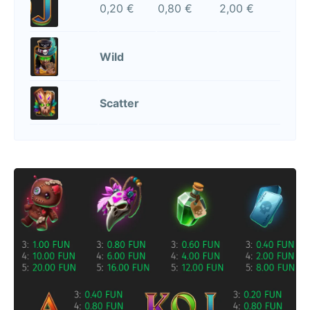
0,20 €
0,80 €
2,00 €
Wild
Scatter