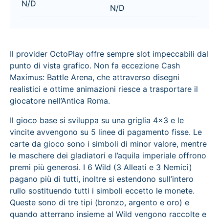
N/D
N/D
Il provider OctoPlay offre sempre slot impeccabili dal
punto di vista grafico. Non fa eccezione Cash
Maximus: Battle Arena, che attraverso disegni
realistici e ottime animazioni riesce a trasportare il
giocatore nell’Antica Roma.
Il gioco base si sviluppa su una griglia 4×3 e le
vincite avvengono su 5 linee di pagamento fisse. Le
carte da gioco sono i simboli di minor valore, mentre
le maschere dei gladiatori e l’aquila imperiale offrono
premi più generosi. I 6 Wild (3 Alleati e 3 Nemici)
pagano più di tutti, inoltre si estendono sull’intero
rullo sostituendo tutti i simboli eccetto le monete.
Queste sono di tre tipi (bronzo, argento e oro) e
quando atterrano insieme al Wild vengono raccolte e