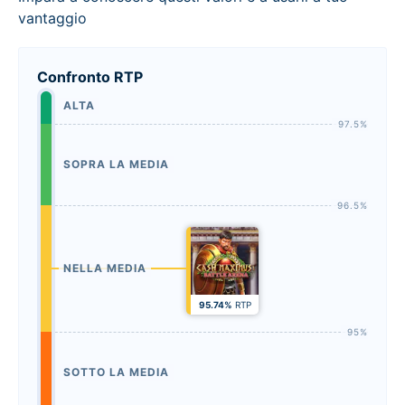
vantaggio
Confronto RTP
ALTA
SOPRA LA MEDIA
NELLA MEDIA
95.74%
RTP
SOTTO LA MEDIA