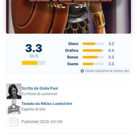
Gioco
3.2
3.3
Grafica
4.4
SU 5
Bonus
3.3
Suono
2.3
Come valutiamo le nostre slot
Scritto da
Giulia Pani
Scrittore di contenuti
Testato da
Niklas Lundström
Esperto di slot
Published: 2025-03-06