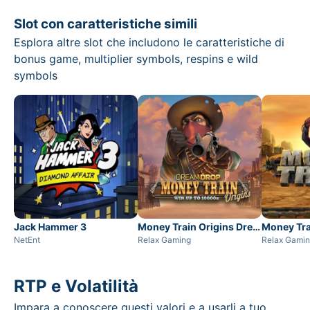
Slot con caratteristiche simili
Esplora altre slot che includono le caratteristiche di
bonus game, multiplier symbols, respins e wild
symbols
Jack Hammer 3
Money Train Origins Dream Drop
Money Tra
NetEnt
Relax Gaming
Relax Gami
RTP e Volatilità
Impara a conoscere questi valori e a usarli a tuo