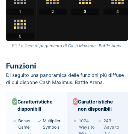
Le linee di pagamento di Cash Maximus: Battle Arena
Funzioni
Di seguito una panoramica delle funzioni più diffuse
di cui dispone Cash Maximus: Battle Arena.
Caratteristiche
Caratteristiche
disponibili
non disponibili
Bonus
Multiplier
1024
243
Game
Symbols
Ways to
Ways to
Win
Win