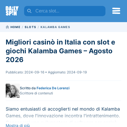
HOME
SLOTS
KALAMBA GAMES
Migliori casinò in Italia con slot e
giochi Kalamba Games – Agosto
2026
Pubblicato: 2024-09-16 • Aggiornato: 2024-09-19
Scritto da
Federica De Lorenzi
Scrittore di contenuti
Siamo entusiasti di accoglierti nel mondo di Kalamba
Games, dove l'innovazione incontra l'intrattenimento.
Conoscerai uno sviluppatore di software per casinò
Mostra di più