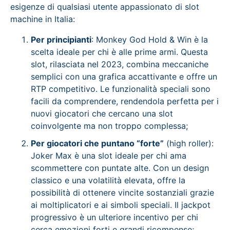
esigenze di qualsiasi utente appassionato di slot
machine in Italia:
Per principianti
: Monkey God Hold & Win è la
scelta ideale per chi è alle prime armi. Questa
slot, rilasciata nel 2023, combina meccaniche
semplici con una grafica accattivante e offre un
RTP competitivo. Le funzionalità speciali sono
facili da comprendere, rendendola perfetta per i
nuovi giocatori che cercano una slot
coinvolgente ma non troppo complessa;
Per giocatori che puntano “forte”
(high roller):
Joker Max è una slot ideale per chi ama
scommettere con puntate alte. Con un design
classico e una volatilità elevata, offre la
possibilità di ottenere vincite sostanziali grazie
ai moltiplicatori e ai simboli speciali. Il jackpot
progressivo è un ulteriore incentivo per chi
cerca emozioni forti e grandi ricompense;