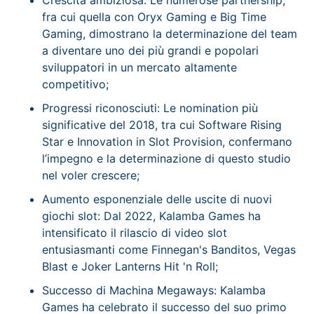
Crescita ambiziosa: Le numerose partnership,
fra cui quella con Oryx Gaming e Big Time
Gaming, dimostrano la determinazione del team
a diventare uno dei più grandi e popolari
sviluppatori in un mercato altamente
competitivo;
Progressi riconosciuti: Le nomination più
significative del 2018, tra cui Software Rising
Star e Innovation in Slot Provision, confermano
l’impegno e la determinazione di questo studio
nel voler crescere;
Aumento esponenziale delle uscite di nuovi
giochi slot: Dal 2022, Kalamba Games ha
intensificato il rilascio di video slot
entusiasmanti come Finnegan's Banditos, Vegas
Blast e Joker Lanterns Hit 'n Roll;
Successo di Machina Megaways: Kalamba
Games ha celebrato il successo del suo primo