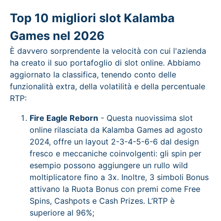
Top 10 migliori slot Kalamba
Games nel 2026
È davvero sorprendente la velocità con cui l'azienda
ha creato il suo portafoglio di slot online. Abbiamo
aggiornato la classifica, tenendo conto delle
funzionalità extra, della volatilità e della percentuale
RTP:
Fire Eagle Reborn
- Questa nuovissima slot
online rilasciata da Kalamba Games ad agosto
2024, offre un layout 2-3-4-5-6-6 dal design
fresco e meccaniche coinvolgenti: gli spin per
esempio possono aggiungere un rullo wild
moltiplicatore fino a 3x. Inoltre, 3 simboli Bonus
attivano la Ruota Bonus con premi come Free
Spins, Cashpots e Cash Prizes. L’RTP è
superiore al 96%;