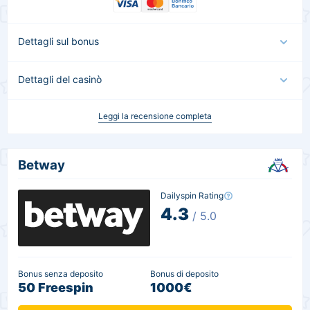
Dettagli sul bonus
Dettagli del casinò
Leggi la recensione completa
Betway
Dailyspin Rating
4.3
/ 5.0
50 Freespin
1000€