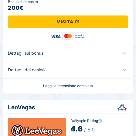
200€
VISITA
Dettagli sul bonus
Dettagli del casinò
Leggi la recensione completa
LeoVegas
Dailyspin Rating
4.6
/ 5.0