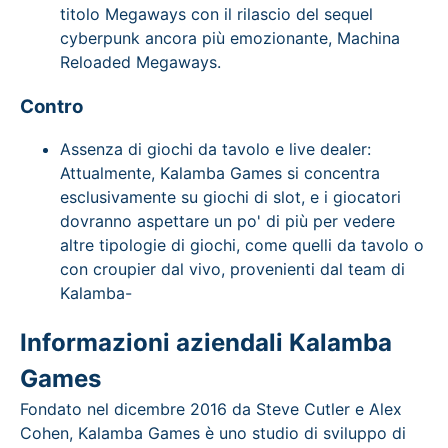
titolo Megaways con il rilascio del sequel
cyberpunk ancora più emozionante, Machina
Reloaded Megaways.
Contro
Assenza di giochi da tavolo e live dealer:
Attualmente, Kalamba Games si concentra
esclusivamente su giochi di slot, e i giocatori
dovranno aspettare un po' di più per vedere
altre tipologie di giochi, come quelli da tavolo o
con croupier dal vivo, provenienti dal team di
Kalamba-
Informazioni aziendali Kalamba
Games
Fondato nel dicembre 2016 da Steve Cutler e Alex
Cohen, Kalamba Games è uno studio di sviluppo di