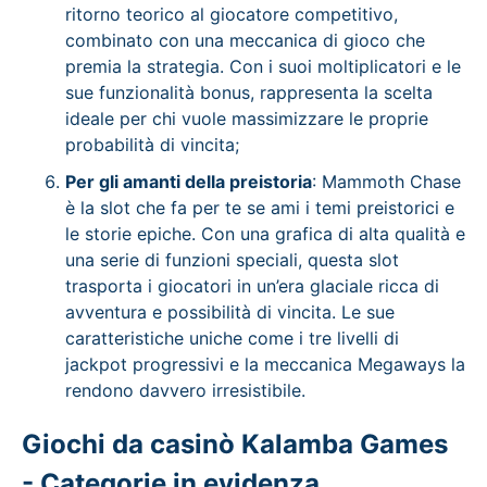
ritorno teorico al giocatore competitivo,
combinato con una meccanica di gioco che
premia la strategia. Con i suoi moltiplicatori e le
sue funzionalità bonus, rappresenta la scelta
ideale per chi vuole massimizzare le proprie
probabilità di vincita;
Per gli amanti della preistoria
: Mammoth Chase
è la slot che fa per te se ami i temi preistorici e
le storie epiche. Con una grafica di alta qualità e
una serie di funzioni speciali, questa slot
trasporta i giocatori in un’era glaciale ricca di
avventura e possibilità di vincita. Le sue
caratteristiche uniche come i tre livelli di
jackpot progressivi e la meccanica Megaways la
rendono davvero irresistibile.
Giochi da casinò Kalamba Games
- Categorie in evidenza