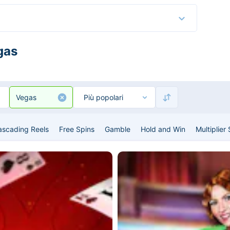
di esperti
gas
ioco d'azzardo
alutiamo)
taliana.
Vegas
ascading Reels
Free Spins
Gamble
Hold and Win
Multiplier