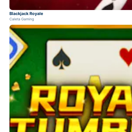
Blackjack Royale
Caleta Gaming