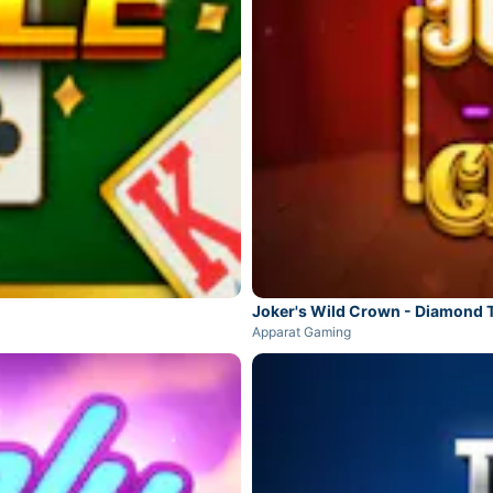
Joker's Wild Crown - Diamond 
Apparat Gaming