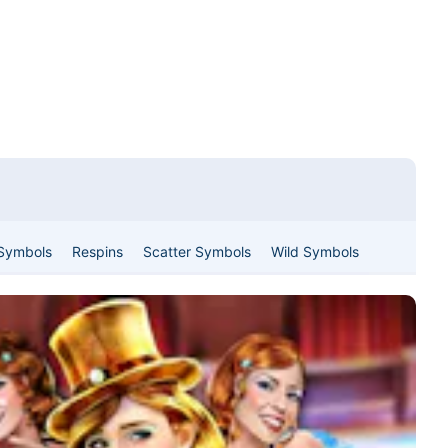
 Symbols
Respins
Scatter Symbols
Wild Symbols