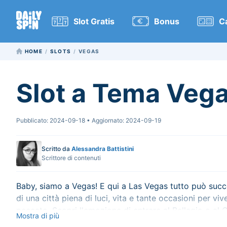
Slot Gratis
Bonus
C
HOME
SLOTS
VEGAS
Slot a Tema Veg
Pubblicato: 2024-09-18 • Aggiornato: 2024-09-19
Scritto da
Alessandra Battistini
Scrittore di contenuti
Baby, siamo a Vegas! E qui a Las Vegas tutto può succ
di una città piena di luci, vita e tante occasioni per vi
peccato. Scopri l'emozione di entrare al Bellagio o al 
Mostra di più