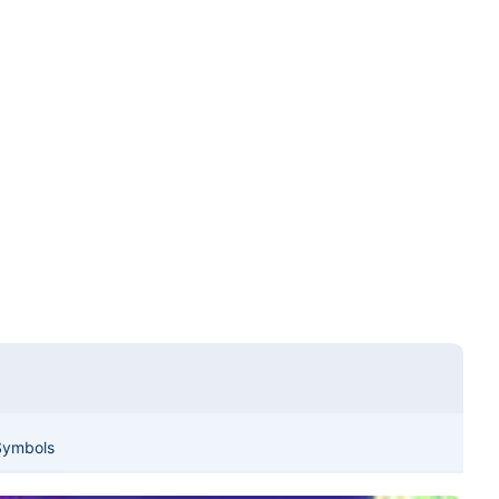
Symbols