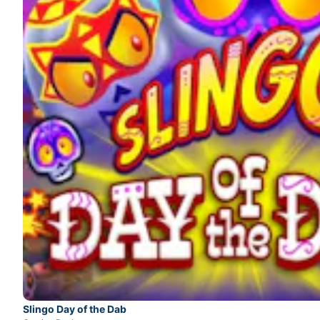
Slingo Day of the Dab