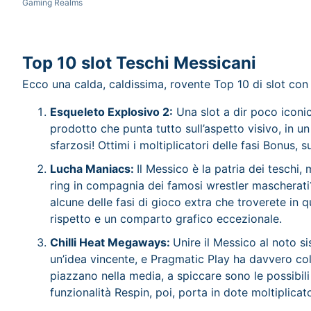
Gaming Realms
Top 10 slot Teschi Messicani
Ecco una calda, caldissima, rovente Top 10 di slot con
Esqueleto Explosivo 2:
Una slot a dir poco iconic
prodotto che punta tutto sull’aspetto visivo, in u
sfarzosi! Ottimi i moltiplicatori delle fasi Bonus, 
Lucha Maniacs:
Il Messico è la patria dei teschi,
ring in compagnia dei famosi wrestler mascherati
alcune delle fasi di gioco extra che troverete in
rispetto e un comparto grafico eccezionale.
Chilli Heat Megaways:
Unire il Messico al noto 
un’idea vincente, e Pragmatic Play ha davvero colt
piazzano nella media, a spiccare sono le possibili
funzionalità Respin, poi, porta in dote moltiplicato