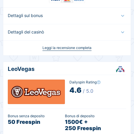
Dettagli sul bonus
Dettagli del casinò
Leggi la recensione completa
LeoVegas
Dailyspin Rating
4.6
/ 5.0
50 Freespin
1500€ +
250 Freespin