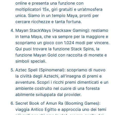
online e presenta una funzione con
moltiplicatori 15x, giri gratuiti e un’atmosfera
unica. Siamo in un tempio Maya, pronti per
cercare ricchezze e tanta fortuna.
Mayan StackWays (Hacksaw Gaming): restiamo
in tema Maya, che va sempre per la maggiore e
scopriamo un gioco con 1.024 modi per vincere.
Qui puoi trovare la funzione Stack Spins, la
funzione Mayan Gold con raccolta di monete e
simboli speciali.
Aztec Spell (Spinomenal): scopriamo di nuovo
la civiltà degli Aztechi, all'insegna di premi e
avventure. Scopri i ricchi premi dimenticati e un
ambiente costruito nel cuore di una foresta
abilmente sviluppata dal provider.
Secret Book of Amun Ra (Booming Games):
viaggia Antico Egitto e approccia uno dei temi