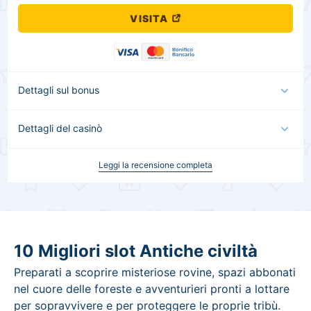
VISITA
Dettagli sul bonus
Dettagli del casinò
Leggi la recensione completa
10 Migliori slot Antiche civiltà
Preparati a scoprire misteriose rovine, spazi abbonati
nel cuore delle foreste e avventurieri pronti a lottare
per sopravvivere e per proteggere le proprie tribù.