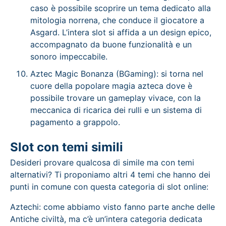
caso è possibile scoprire un tema dedicato alla
mitologia norrena, che conduce il giocatore a
Asgard. L’intera slot si affida a un design epico,
accompagnato da buone funzionalità e un
sonoro impeccabile.
Aztec Magic Bonanza (BGaming): si torna nel
cuore della popolare magia azteca dove è
possibile trovare un gameplay vivace, con la
meccanica di ricarica dei rulli e un sistema di
pagamento a grappolo.
Slot con temi simili
Desideri provare qualcosa di simile ma con temi
alternativi? Ti proponiamo altri 4 temi che hanno dei
punti in comune con questa categoria di slot online:
Aztechi: come abbiamo visto fanno parte anche delle
Antiche civiltà, ma c’è un’intera categoria dedicata