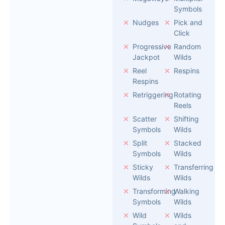
Symbols
Nudges
Pick and
Click
Progressive
Random
Jackpot
Wilds
Reel
Respins
Respins
Retriggering
Rotating
Reels
Scatter
Shifting
Symbols
Wilds
Split
Stacked
Symbols
Wilds
Sticky
Transferring
Wilds
Wilds
Transforming
Walking
Symbols
Wilds
Wild
Wilds