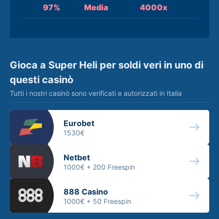
97%
Media
4000x
Gioca a Super Heli per soldi veri in uno di
questi casinò
Tutti i nostri casinò sono verificati e autorizzati in Italia
Eurobet
1530€
Netbet
1000€ +
200 Freespin
888 Casino
1000€ +
50 Freespin