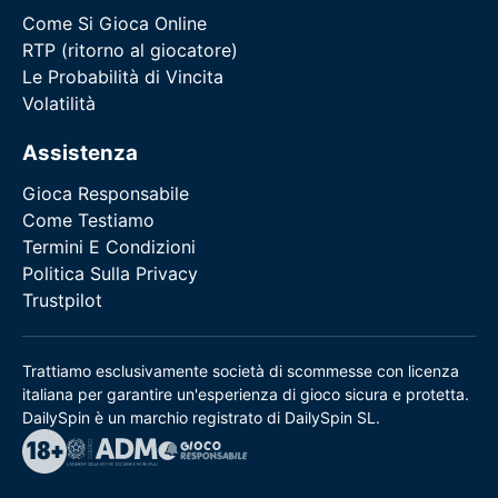
Come Si Gioca Online
RTP (ritorno al giocatore)
Le Probabilità di Vincita
Volatilità
Assistenza
Gioca Responsabile
Come Testiamo
Termini E Condizioni
Politica Sulla Privacy
Trustpilot
Trattiamo esclusivamente società di scommesse con licenza
italiana per garantire un'esperienza di gioco sicura e protetta.
DailySpin è un marchio registrato di DailySpin SL.