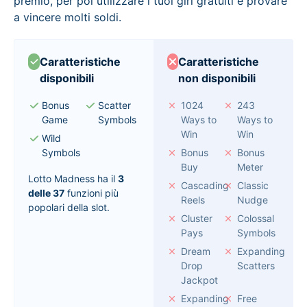
premio, per poi utilizzare i tuoi giri gratuiti e provare
a vincere molti soldi.
Caratteristiche
Caratteristiche
disponibili
non disponibili
Bonus
Scatter
1024
243
Game
Symbols
Ways to
Ways to
Win
Win
Wild
Symbols
Bonus
Bonus
Buy
Meter
Lotto Madness ha il
3
Cascading
Classic
delle 37
funzioni più
Reels
Nudge
popolari della slot.
Cluster
Colossal
Pays
Symbols
Dream
Expanding
Drop
Scatters
Jackpot
Expanding
Free