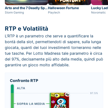
Arto and the 7 Deadly Spins Megaways
Halloween Fortune
Storm Gaming
Playtech
Novomatic
RTP e Volatilità
L’RTP è un parametro che serve a quantificare la
bontà della slot, permettendoti di sapere, sulla lunga
giocata, quanti dei tuoi investimenti torneranno nelle
tue tasche. Per Lotto Madness tale parametro è circa
del 97%, decisamente più alto della media, quindi può
garantire un gioco molto affidabile.
Confronto RTP
ALTA
SOPRA LA MEDIA