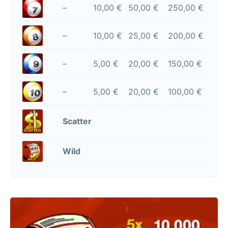
–
10,00 €
50,00 €
250,00 €
–
10,00 €
25,00 €
200,00 €
–
5,00 €
20,00 €
150,00 €
–
5,00 €
20,00 €
100,00 €
Scatter
Wild