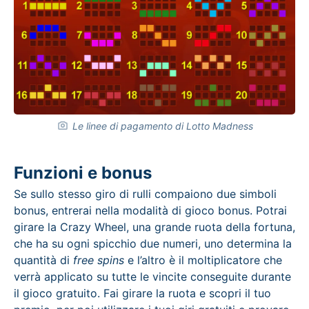
Le linee di pagamento di Lotto Madness
Funzioni e bonus
Se sullo stesso giro di rulli compaiono due simboli
bonus, entrerai nella modalità di gioco bonus. Potrai
girare la Crazy Wheel, una grande ruota della fortuna,
che ha su ogni spicchio due numeri, uno determina la
quantità di
free spins
e l’altro è il moltiplicatore che
verrà applicato su tutte le vincite conseguite durante
il gioco gratuito. Fai girare la ruota e scopri il tuo