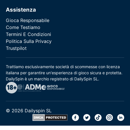
Assistenza
Gioca Responsabile
Come Testiamo
Termini E Condizioni
Politica Sulla Privacy
Trustpilot
Trattiamo esclusivamente società di scommesse con licenza
italiana per garantire un'esperienza di gioco sicura e protetta.
DailySpin è un marchio registrato di DailySpin SL.
© 2026 Dailyspin SL