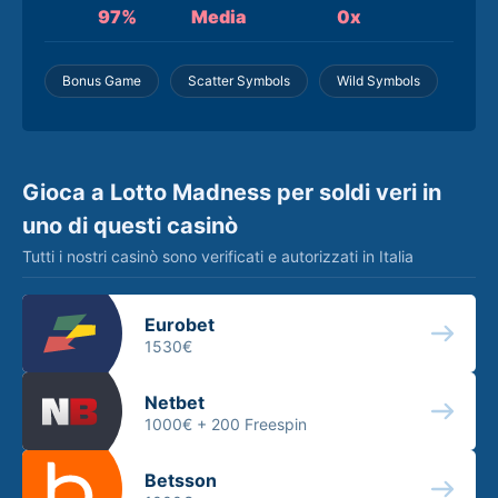
97%
Media
0x
Bonus Game
Scatter Symbols
Wild Symbols
Gioca a Lotto Madness per soldi veri in
uno di questi casinò
Tutti i nostri casinò sono verificati e autorizzati in Italia
Eurobet
1530€
Netbet
1000€ +
200 Freespin
Betsson