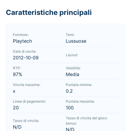
Caratteristiche principali
Fornitore:
Temi:
Playtech
Lussuose
Data di uscita:
Layout:
2012-10-09
RTP:
Volatilità:
97%
Media
Vincita massima:
Puntata minima:
x
0.2
Linee di pagamento:
Puntata massima:
20
100
Tasso di vincita del gioco
Tasso di vincita:
bonus:
N/D
N/D