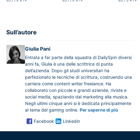
95.71% RTP
95.71% RTP
95.7% RTP
Sull’autore
Giulia Pani
Entrata a far parte della squadra di DailySpin diversi
anni fa, Giulia è una delle scrittrice di punta
dell’azienda. Dopo gli studi universitari ha
perfezionato le tecniche di scrittura, costruendo una
carriera come content writer freelance. Ha
collaborato con piccole e grandi aziende, riviste e
social media, spaziando dal marketing alla musica.
Negli ultimi cinque anni si è dedicata principalmente
al tema del gaming online.
Per saperne di più
Facebook
Linkedin