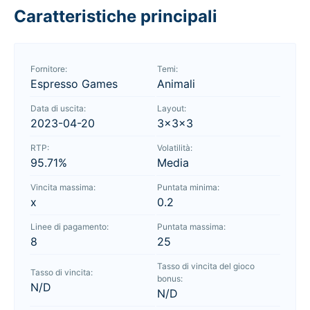
Caratteristiche principali
Fornitore:
Temi:
Espresso Games
Animali
Data di uscita:
Layout:
2023-04-20
3x3x3
RTP:
Volatilità:
95.71%
Media
Vincita massima:
Puntata minima:
x
0.2
Linee di pagamento:
Puntata massima:
8
25
Tasso di vincita del gioco
Tasso di vincita:
bonus:
N/D
N/D