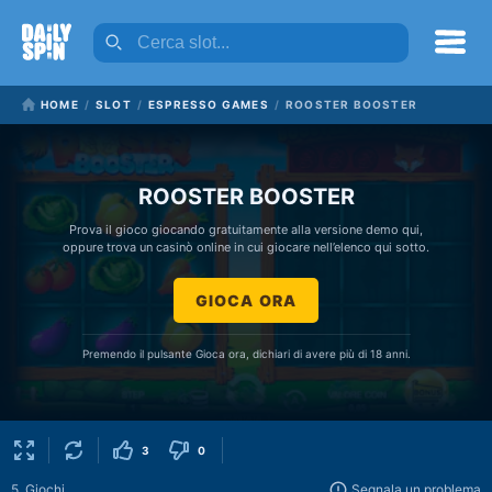
HOME
SLOT
ESPRESSO GAMES
ROOSTER BOOSTER
ROOSTER BOOSTER
Prova il gioco giocando gratuitamente alla versione demo qui,
oppure trova un casinò online in cui giocare nell’elenco qui sotto.
GIOCA ORA
Premendo il pulsante Gioca ora, dichiari di avere più di 18 anni.
3
0
5
Giochi
Segnala un problema