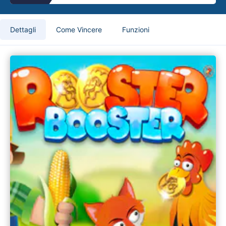
Dettagli
Come Vincere
Funzioni