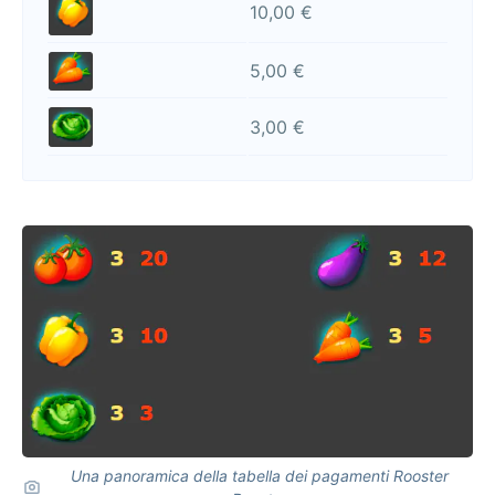
10,00 €
5,00 €
3,00 €
Una panoramica della tabella dei pagamenti Rooster