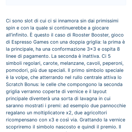
Ci sono slot di cui ci si innamora sin dai primissimi
spin e con la quale si continuerebbe a giocare
all’infinito. È questo il caso di Rooster Booster, gioco
di Espresso Games con una doppia griglia: la prima è
la principale, ha una conformazione 3×3 e ospita 8
linee di pagamento. La seconda è inattiva. Ci 5
simboli regolari, carote, melanzane, cavoli, peperoni,
pomodori, più due speciali. Il primo simbolo speciale
è la volpe, che atterrando nel rullo centrale attiva lo
Scratch Bonus: le celle che compongono la seconda
griglia verranno coperte di vernice e il layout
principale diventerà una sorta di lavagna in cui
saranno mostrati i premi: ad esempio due pannocchie
regalano un moltiplicatore x2, due agricoltori
ricompensano con x3 e così via. Grattando la vernice
scopriremo il simbolo nascosto e quindi il premio. Il