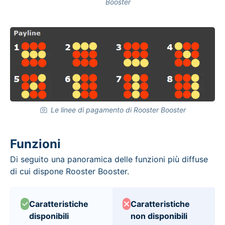
Booster
Le linee di pagamento di Rooster Booster
Funzioni
Di seguito una panoramica delle funzioni più diffuse
di cui dispone Rooster Booster.
Caratteristiche
Caratteristiche
disponibili
non disponibili