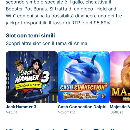
secondo simbolo speciale è il gallo, che attiva il
Booster Pot Bonus. Si tratta di un gioco “Hold and
Win” con cui si ha la possibilità di vincere uno dei tre
jackpot disponibili. Il tasso di RTP è del 95,69%.
Slot con temi simili
Scopri altre slot con il tema di Animali
Jack Hammer 3
Cash Connection Dolphin’s Pearl
Majestic
NetEnt
Novomatic
iSoftBet