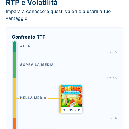
RTP e Volatilità
Impara a conoscere questi valori e a usarli a tuo
vantaggio
Confronto RTP
ALTA
SOPRA LA MEDIA
NELLA MEDIA
95.71%
RTP