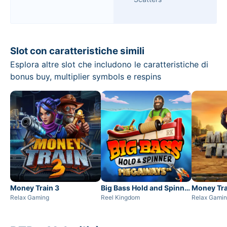
Slot con caratteristiche simili
Esplora altre slot che includono le caratteristiche di
bonus buy, multiplier symbols e respins
Money Train 3
Big Bass Hold and Spinner Megaways
Money Tra
Relax Gaming
Reel Kingdom
Relax Gami