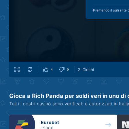
Premendo il pulsante Gi
2
Giochi
4
0
Gioca a Rich Panda per soldi veri in uno di
Tutti i nostri casinò sono verificati e autorizzati in Itali
Eurobet
1530€