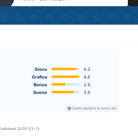
Gioco
4.3
Grafica
4.8
Bonus
2.4
Suono
3.9
Come valutiamo le nostre slot
Published: 2025-03-13