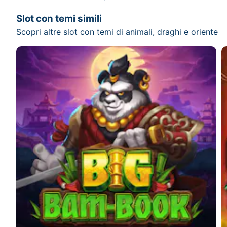
Slot con temi simili
Scopri altre slot con temi di animali, draghi e oriente