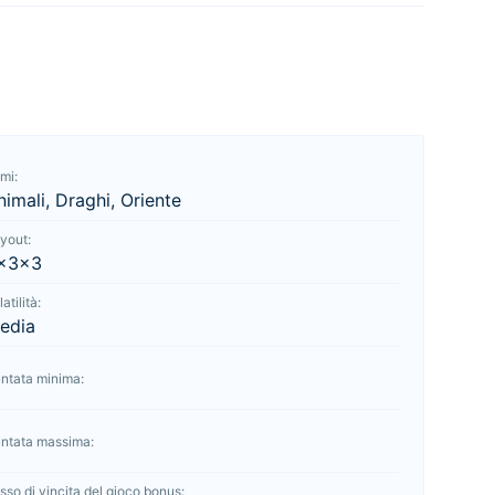
mi:
nimali
,
Draghi
,
Oriente
yout:
x3x3
atilità:
edia
ntata minima:
ntata massima:
sso di vincita del gioco bonus: