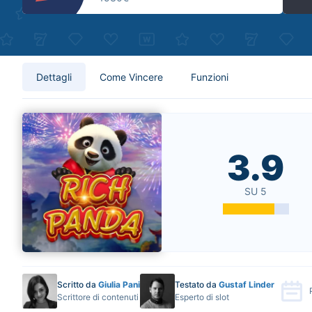
Dettagli
Come Vincere
Funzioni
3.9
SU 5
Scritto da
Giulia Pani
Testato da
Gustaf Linder
Scrittore di contenuti
Esperto di slot