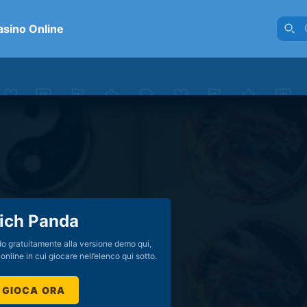
asino Online
ich Panda
do gratuitamente alla versione demo qui,
nline in cui giocare nell’elenco qui sotto.
GIOCA ORA