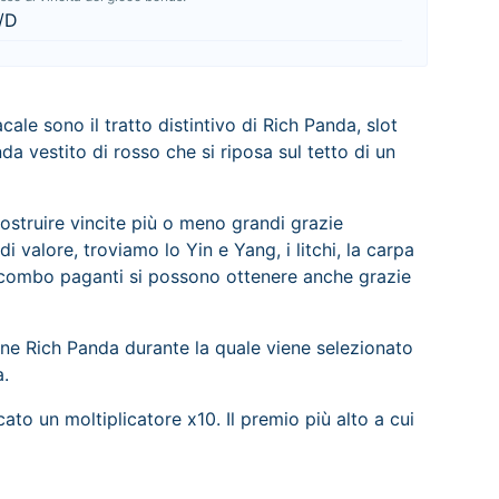
/D
ale sono il tratto distintivo di Rich Panda, slot
 vestito di rosso che si riposa sul tetto di un
costruire vincite più o meno grandi grazie
di valore, troviamo lo Yin e Yang, i litchi, la carpa
e combo paganti si possono ottenere anche grazie
one Rich Panda durante la quale viene selezionato
a.
ato un moltiplicatore x10. Il premio più alto a cui