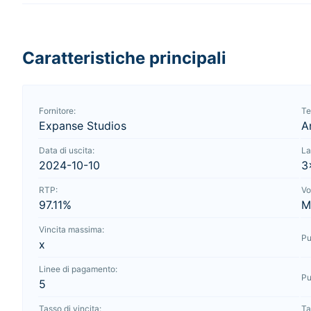
Caratteristiche principali
Fornitore:
Te
Expanse Studios
A
Data di uscita:
La
2024-10-10
3
RTP:
Vol
97.11%
M
Vincita massima:
Pu
x
Linee di pagamento:
Pu
5
Tasso di vincita:
Ta