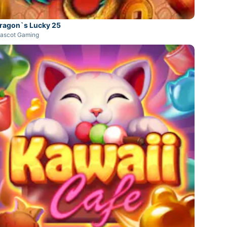
ragon`s Lucky 25
ascot Gaming