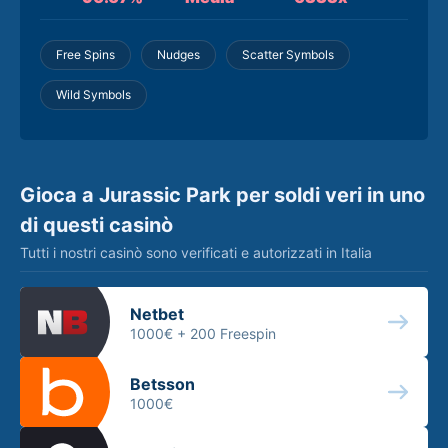
Free Spins
Nudges
Scatter Symbols
Wild Symbols
Gioca a Jurassic Park per soldi veri in uno
di questi casinò
Tutti i nostri casinò sono verificati e autorizzati in Italia
Netbet
1000€ +
200 Freespin
Betsson
1000€