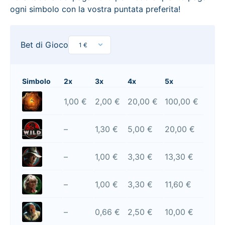
ogni simbolo con la vostra puntata preferita!
Bet di Gioco
Simbolo
2x
3x
4x
5x
1,00 €
2,00 €
20,00 €
100,00 €
–
1,30 €
5,00 €
20,00 €
–
1,00 €
3,30 €
13,30 €
–
1,00 €
3,30 €
11,60 €
–
0,66 €
2,50 €
10,00 €