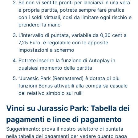
Se non vi sentite pronti per lanciarvi in una vera
e propria partita, potrete sempre fare pratica
con i soldi virtuali, così da limitare ogni rischio e
prenderci la mano
L’intervallo di puntata, variabile da 0,30 cent a
7,25 Euro, è regolabile con le apposite
impostazioni a schermo
Potrete inserire la funzione di Autoplay in
qualsiasi momento della partita
“Jurassic Park (Remastered) è dotata di più
funzioni Bonus attivabili alla comparsa casuale
del relativo simbolo sui rulli
Vinci su Jurassic Park: Tabella dei
pagamenti e linee di pagamento
Suggerimento: prova il nostro selettore di puntata
nella tabella dei pagamenti per vedere quanto paga