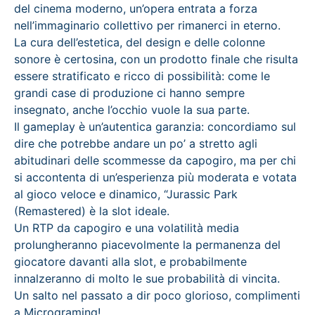
del cinema moderno, un’opera entrata a forza
nell’immaginario collettivo per rimanerci in eterno.
La cura dell’estetica, del design e delle colonne
sonore è certosina, con un prodotto finale che risulta
essere stratificato e ricco di possibilità: come le
grandi case di produzione ci hanno sempre
insegnato, anche l’occhio vuole la sua parte.
Il gameplay è un’autentica garanzia: concordiamo sul
dire che potrebbe andare un po’ a stretto agli
abitudinari delle scommesse da capogiro, ma per chi
si accontenta di un’esperienza più moderata e votata
al gioco veloce e dinamico, “Jurassic Park
(Remastered) è la slot ideale.
Un RTP da capogiro e una volatilità media
prolungheranno piacevolmente la permanenza del
giocatore davanti alla slot, e probabilmente
innalzeranno di molto le sue probabilità di vincita.
Un salto nel passato a dir poco glorioso, complimenti
a Micrograming!