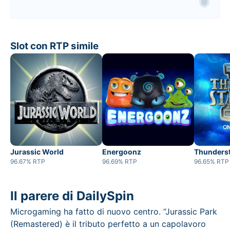
Slot con RTP simile
Jurassic World
Energoonz
Thunderst
96.67% RTP
96.69% RTP
96.65% RTP
Il parere di DailySpin
Microgaming ha fatto di nuovo centro. “Jurassic Park
(Remastered) è il tributo perfetto a un capolavoro