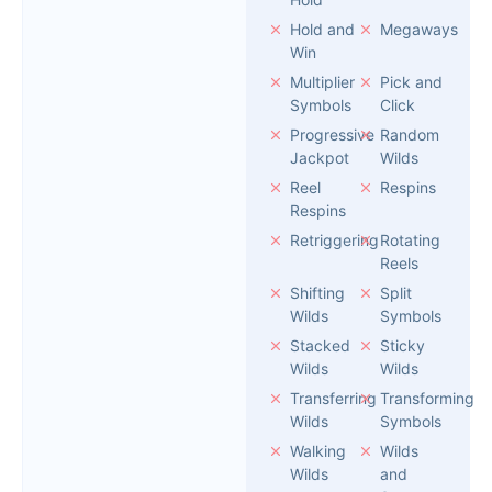
Hold and
Megaways
Win
Multiplier
Pick and
Symbols
Click
Progressive
Random
Jackpot
Wilds
Reel
Respins
Respins
Retriggering
Rotating
Reels
Shifting
Split
Wilds
Symbols
Stacked
Sticky
Wilds
Wilds
Transferring
Transforming
Wilds
Symbols
Walking
Wilds
Wilds
and