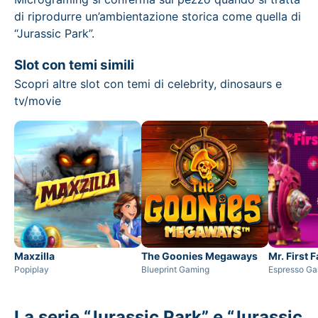
di riprodurre un’ambientazione storica come quella di
“Jurassic Park”.
Slot con temi simili
Scopri altre slot con temi di celebrity, dinosaurs e
tv/movie
Maxzilla
The Goonies Megaways
Mr. First
Popiplay
Blueprint Gaming
Espresso G
La serie “Jurassic Park” e “Jurassic