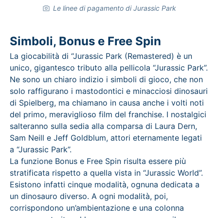
Le linee di pagamento di Jurassic Park
Simboli, Bonus e Free Spin
La giocabilità di “Jurassic Park (Remastered) è un
unico, gigantesco tributo alla pellicola “Jurassic Park”.
Ne sono un chiaro indizio i simboli di gioco, che non
solo raffigurano i mastodontici e minacciosi dinosauri
di Spielberg, ma chiamano in causa anche i volti noti
del primo, meraviglioso film del franchise. I nostalgici
salteranno sulla sedia alla comparsa di Laura Dern,
Sam Neill e Jeff Goldblum, attori eternamente legati
a “Jurassic Park”.
La funzione Bonus e Free Spin risulta essere più
stratificata rispetto a quella vista in “Jurassic World”.
Esistono infatti cinque modalità, ognuna dedicata a
un dinosauro diverso. A ogni modalità, poi,
corrispondono un’ambientazione e una colonna