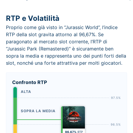
RTP e Volatilità
Proprio come già visto in “Jurassic World”, l’indice
RTP della slot gravita attorno al 96,67%. Se
paragonato al mercato slot corrente, l’RTP di
“Jurassic Park (Remastered)” è sicuramente ben
sopra la media e rappresenta uno dei punti forti della
slot, nonché una forte attrattiva per molti giocatori.
Confronto RTP
ALTA
SOPRA LA MEDIA
96.67%
RTP