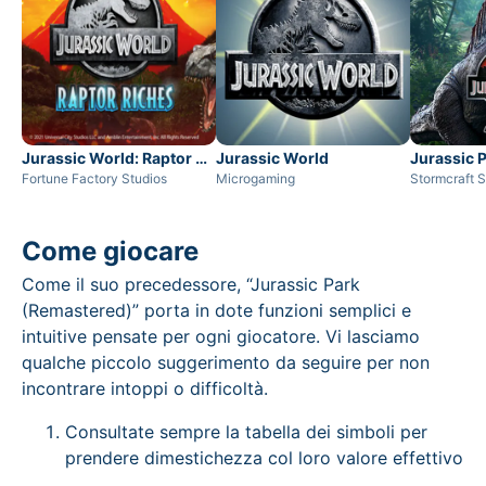
Jurassic World: Raptor Riches
Jurassic World
Jurassic 
Fortune Factory Studios
Microgaming
Stormcraft S
Come giocare
Come il suo precedessore, “Jurassic Park
(Remastered)” porta in dote funzioni semplici e
intuitive pensate per ogni giocatore. Vi lasciamo
qualche piccolo suggerimento da seguire per non
incontrare intoppi o difficoltà.
Consultate sempre la tabella dei simboli per
prendere dimestichezza col loro valore effettivo