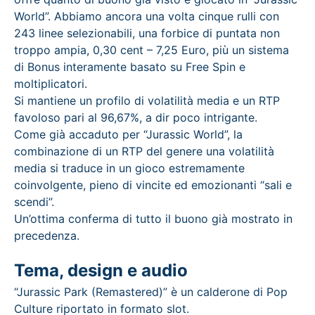
World”. Abbiamo ancora una volta cinque rulli con
243 linee selezionabili, una forbice di puntata non
troppo ampia, 0,30 cent – 7,25 Euro, più un sistema
di Bonus interamente basato su Free Spin e
moltiplicatori.
Si mantiene un profilo di volatilità media e un RTP
favoloso pari al 96,67%, a dir poco intrigante.
Come già accaduto per “Jurassic World”, la
combinazione di un RTP del genere una volatilità
media si traduce in un gioco estremamente
coinvolgente, pieno di vincite ed emozionanti “sali e
scendi”.
Un’ottima conferma di tutto il buono già mostrato in
precedenza.
Tema, design e audio
“Jurassic Park (Remastered)” è un calderone di Pop
Culture riportato in formato slot.