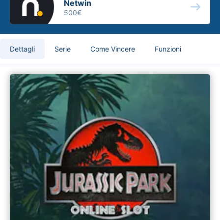
Netwin
500€
Dettagli
Serie
Come Vincere
Funzioni