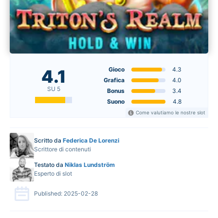
Gioco
4.3
4.1
Grafica
4.0
SU 5
Bonus
3.4
Suono
4.8
Come valutiamo le nostre slot
Scritto da
Federica De Lorenzi
Scrittore di contenuti
Testato da
Niklas Lundström
Esperto di slot
Published: 2025-02-28