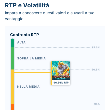
RTP e Volatilità
Impara a conoscere questi valori e a usarli a tuo
vantaggio
Confronto RTP
ALTA
SOPRA LA MEDIA
96.36%
RTP
NELLA MEDIA