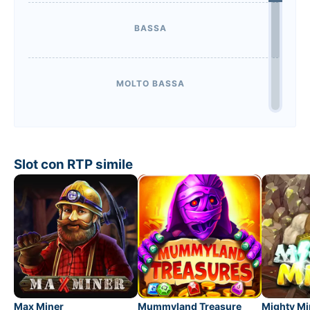
BASSA
MOLTO BASSA
Slot con RTP simile
Max Miner
Mummyland Treasure
Mighty Mi