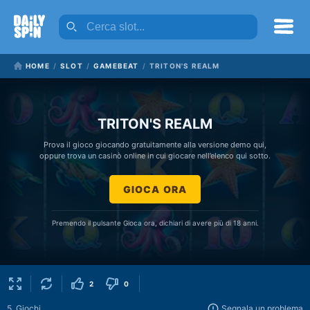
HOME
SLOT
GAMEBEAT
TRITON'S REALM
TRITON'S REALM
Prova il gioco giocando gratuitamente alla versione demo qui,
oppure trova un casinò online in cui giocare nell’elenco qui sotto.
GIOCA ORA
Premendo il pulsante Gioca ora, dichiari di avere più di 18 anni.
2
0
5
Giochi
Segnala un problema