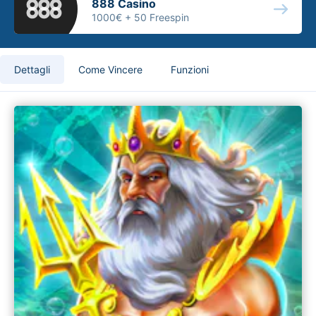
888 Casino
1000€ +
50 Freespin
Dettagli
Come Vincere
Funzioni