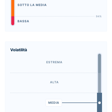
SOTTO LA MEDIA
BASSA
Volatilità
ESTREMA
ALTA
MEDIA