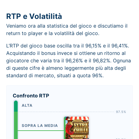
RTP e Volatilità
Veniamo ora alla statistica del gioco e discutiamo il
return to player e la volatilità del gioco.
L’RTP del gioco base oscilla tra il 96,15% e il 96,41%.
Acquistando il bonus invece si ottiene un ritorno al
giocatore che varia tra il 96,26% e il 96,82%. Ognuna
di queste cifre è almeno leggermente più alta degli
standard di mercato, situati a quota 96%.
Confronto RTP
ALTA
SOPRA LA MEDIA