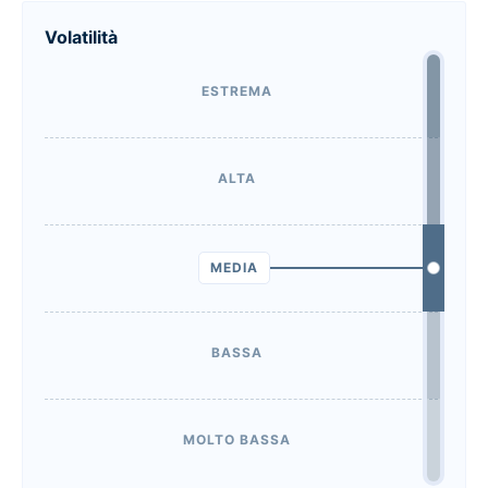
Volatilità
ESTREMA
ALTA
MEDIA
BASSA
MOLTO BASSA