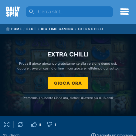
HOME
SLOT
BIG TIME GAMING
EXTRA CHILLI
EXTRA CHILLI
Prova il gioco giocando gratuitamente alla versione demo qui,
oppure trova un casinò online in cui giocare nell’elenco qui sotto.
GIOCA ORA
Premendo il pulsante Gioca ora, dichiari di avere più di 18 anni.
8
1
23
Giochi
Segnala un problema