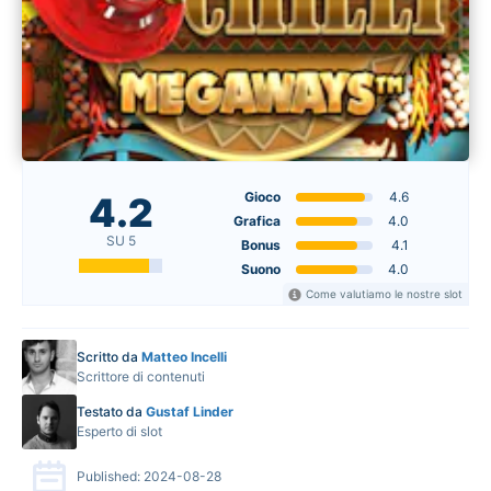
Gioco
4.6
4.2
Grafica
4.0
SU 5
Bonus
4.1
Suono
4.0
Come valutiamo le nostre slot
Scritto da
Matteo Incelli
Scrittore di contenuti
Testato da
Gustaf Linder
Esperto di slot
Published: 2024-08-28