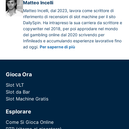
Matteo Incelli
Matteo Incelli, dal 2023, lavora come scrittore di
riferimento di recensioni di slot machine per il sito
DailySpin. Ha intrapreso la sua carriera da scrittore e
copywriter nel 2018, per poi approdare nel mondo
del gambling online dal 2020 scrivendo per
Infinileads e accumulando esperienze lavorative fino
ad oggi.
Per saperne di più
Gioca Ora
Slot VLT
Slot da Bar
Slot Machine Gratis
Esplorare
Come Si Gioca Online