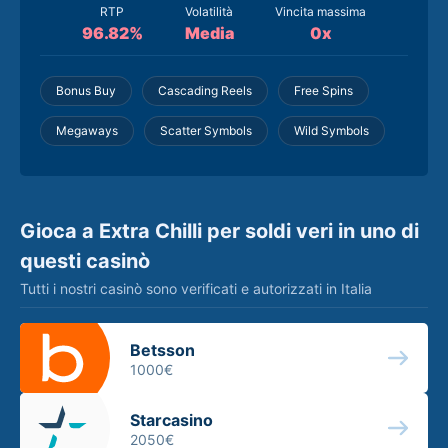
RTP
Volatilità
Vincita massima
96.82%
Media
0x
Bonus Buy
Cascading Reels
Free Spins
Megaways
Scatter Symbols
Wild Symbols
Gioca a Extra Chilli per soldi veri in uno di
questi casinò
Tutti i nostri casinò sono verificati e autorizzati in Italia
Betsson
1000€
Starcasino
2050€