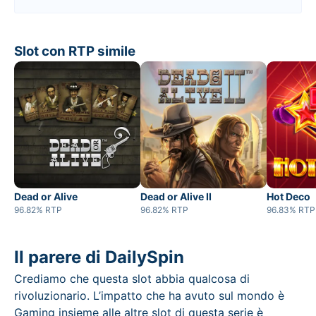
Slot con RTP simile
Dead or Alive
Dead or Alive II
Hot Deco
96.82% RTP
96.82% RTP
96.83% RTP
Il parere di DailySpin
Crediamo che questa slot abbia qualcosa di
rivoluzionario. L’impatto che ha avuto sul mondo è
Gaming insieme alle altre slot di questa serie è