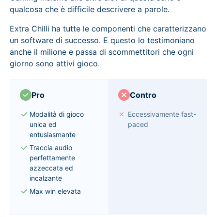
qualcosa che è difficile descrivere a parole.
Extra Chilli ha tutte le componenti che caratterizzano
un software di successo. E questo lo testimoniano
anche il milione e passa di scommettitori che ogni
giorno sono attivi gioco.
Pro
Contro
Modalità di gioco
Eccessivamente fast-
unica ed
paced
entusiasmante
Traccia audio
perfettamente
azzeccata ed
incalzante
Max win elevata