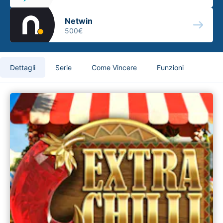
Netwin
500€
Dettagli
Serie
Come Vincere
Funzioni