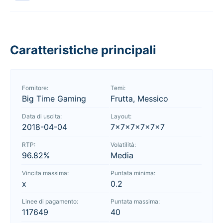
Caratteristiche principali
Fornitore:
Temi:
Big Time Gaming
Frutta
,
Messico
Data di uscita:
Layout:
2018-04-04
7x7x7x7x7x7
RTP:
Volatilità:
96.82%
Media
Vincita massima:
Puntata minima:
x
0.2
Linee di pagamento:
Puntata massima:
117649
40