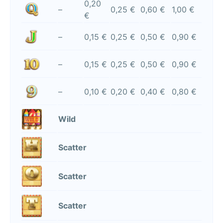
0,20
–
0,25 €
0,60 €
1,00 €
€
–
0,15 €
0,25 €
0,50 €
0,90 €
–
0,15 €
0,25 €
0,50 €
0,90 €
–
0,10 €
0,20 €
0,40 €
0,80 €
Wild
Scatter
Scatter
Scatter