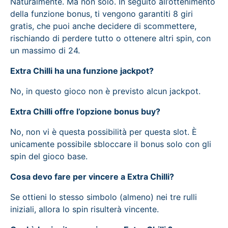
Naturalmente. Ma non solo. In seguito all’ottenimento
della funzione bonus, ti vengono garantiti 8 giri
gratis, che puoi anche decidere di scommettere,
rischiando di perdere tutto o ottenere altri spin, con
un massimo di 24.
Extra Chilli ha una funzione jackpot?
No, in questo gioco non è previsto alcun jackpot.
Extra Chilli offre l’opzione bonus buy?
No, non vi è questa possibilità per questa slot. È
unicamente possibile sbloccare il bonus solo con gli
spin del gioco base.
Cosa devo fare per vincere a Extra Chilli?
Se ottieni lo stesso simbolo (almeno) nei tre rulli
iniziali, allora lo spin risulterà vincente.