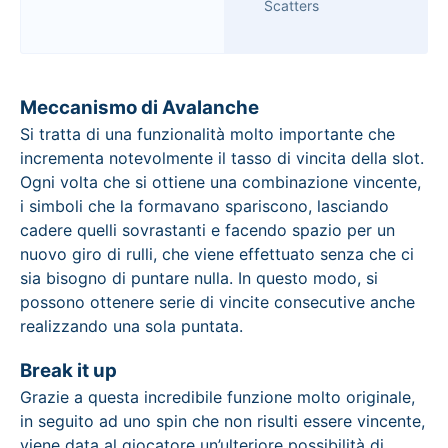
Scatters
Meccanismo di Avalanche
Si tratta di una funzionalità molto importante che
incrementa notevolmente il tasso di vincita della slot.
Ogni volta che si ottiene una combinazione vincente,
i simboli che la formavano spariscono, lasciando
cadere quelli sovrastanti e facendo spazio per un
nuovo giro di rulli, che viene effettuato senza che ci
sia bisogno di puntare nulla. In questo modo, si
possono ottenere serie di vincite consecutive anche
realizzando una sola puntata.
Break it up
Grazie a questa incredibile funzione molto originale,
in seguito ad uno spin che non risulti essere vincente,
viene data al giocatore un’ulteriore possibilità di