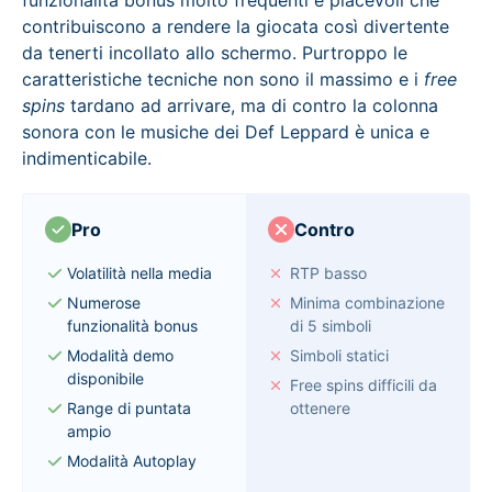
contribuiscono a rendere la giocata così divertente
da tenerti incollato allo schermo. Purtroppo le
caratteristiche tecniche non sono il massimo e i
free
spins
tardano ad arrivare, ma di contro la colonna
sonora con le musiche dei Def Leppard è unica e
indimenticabile.
Pro
Contro
Volatilità nella media
RTP basso
Numerose
Minima combinazione
funzionalità bonus
di 5 simboli
Modalità demo
Simboli statici
disponibile
Free spins difficili da
Range di puntata
ottenere
ampio
Modalità Autoplay