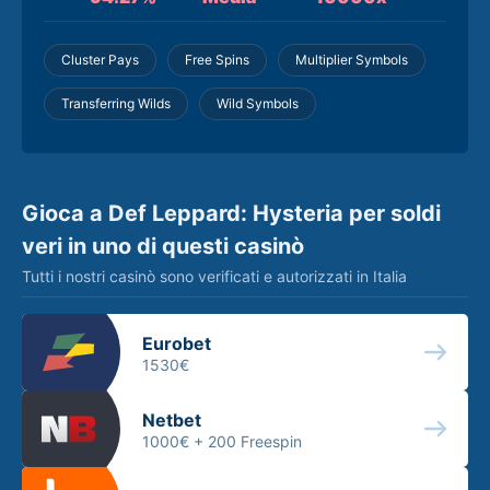
Cluster Pays
Free Spins
Multiplier Symbols
Transferring Wilds
Wild Symbols
Gioca a Def Leppard: Hysteria per soldi
veri in uno di questi casinò
Tutti i nostri casinò sono verificati e autorizzati in Italia
Eurobet
1530€
Netbet
1000€ +
200 Freespin