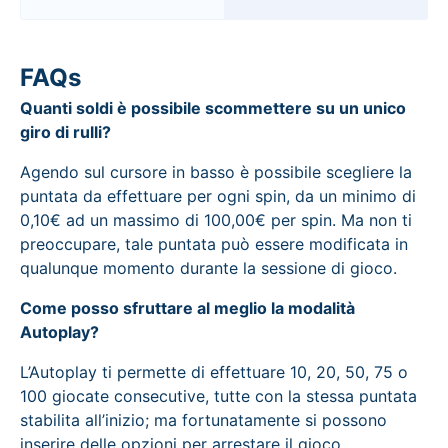
FAQs
Quanti soldi è possibile scommettere su un unico
giro di rulli?
Agendo sul cursore in basso è possibile scegliere la
puntata da effettuare per ogni spin, da un minimo di
0,10€ ad un massimo di 100,00€ per spin. Ma non ti
preoccupare, tale puntata può essere modificata in
qualunque momento durante la sessione di gioco.
Come posso sfruttare al meglio la modalità
Autoplay?
L’Autoplay ti permette di effettuare 10, 20, 50, 75 o
100 giocate consecutive, tutte con la stessa puntata
stabilita all’inizio; ma fortunatamente si possono
inserire delle opzioni per arrestare il gioco