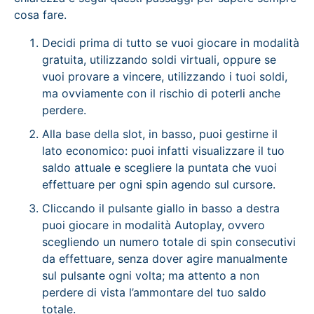
cosa fare.
Decidi prima di tutto se vuoi giocare in modalità
gratuita, utilizzando soldi virtuali, oppure se
vuoi provare a vincere, utilizzando i tuoi soldi,
ma ovviamente con il rischio di poterli anche
perdere.
Alla base della slot, in basso, puoi gestirne il
lato economico: puoi infatti visualizzare il tuo
saldo attuale e scegliere la puntata che vuoi
effettuare per ogni spin agendo sul cursore.
Cliccando il pulsante giallo in basso a destra
puoi giocare in modalità Autoplay, ovvero
scegliendo un numero totale di spin consecutivi
da effettuare, senza dover agire manualmente
sul pulsante ogni volta; ma attento a non
perdere di vista l’ammontare del tuo saldo
totale.