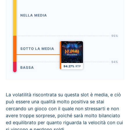
NELLA MEDIA
SOTTO LA MEDIA
94.27%
RTP
BASSA
La volatilità riscontrata su questa slot è media, e ciò
può essere una qualità molto positiva se stai
cercando un gioco con il quale non stressarti e non
avere troppe sorprese, poiché sarà molto bilanciato
ed equilibrato per quanto riguarda la velocità con cui
si vincono e perdono soldi.