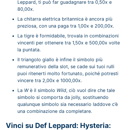
Leppard, ti può far guadagnare tra 0,50x e
80,00x.
La chitarra elettrica britannica è ancora più
preziosa, con una paga tra 1,00x e 200,00x.
La tigre è formidabile, trovala in combinazioni
vincenti per ottenere tra 1,50x e 500,00x volte
la puntata.
Il triangolo giallo è infine il simbolo più
remunerativo della slot, se cade sui tuoi rulli
puoi ritenerti molto fortunato, poiché potresti
vincere tra 2,00x e 1000,00x.
La
W
è il simbolo
Wild
, ciò vuol dire che tale
simbolo si comporta da jolly, sostituendo
qualunque simbolo sia necessario laddove c’è
una combinazione da completare.
Vinci su Def Leppard: Hysteria: