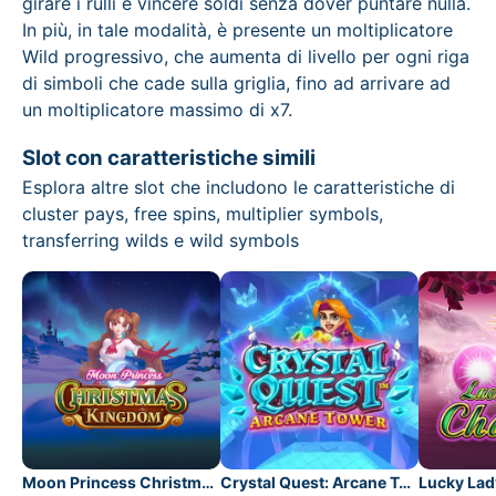
girare i rulli e vincere soldi senza dover puntare nulla.
In più, in tale modalità, è presente un moltiplicatore
Wild progressivo, che aumenta di livello per ogni riga
di simboli che cade sulla griglia, fino ad arrivare ad
un moltiplicatore massimo di x7.
Slot con caratteristiche simili
Esplora altre slot che includono le caratteristiche di
cluster pays, free spins, multiplier symbols,
transferring wilds e wild symbols
Moon Princess Christmas Kingdom
Crystal Quest: Arcane Tower