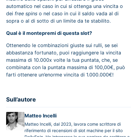
automatico nel caso in cui si ottenga una vincita o
dei
free spins
o nel caso in cui il saldo vada al di
sopra o al di sotto di un limite da te stabilito.
Qual è il montepremi di questa slot?
Ottenendo le combinazioni giuste sui rulli, se sei
abbastanza fortunato, puoi raggiungere la vincita
massima di 10.000x volte la tua puntata, che, se
combinata con la puntata massima di 100,00€, può
farti ottenere un’enorme vincita di 1.000.000€!
Sull’autore
Matteo Incelli
Matteo Incelli, dal 2023, lavora come scrittore di
riferimento di recensioni di slot machine per il sito
DailySpin. Ha intrapreso la sua carriera da scrittore e