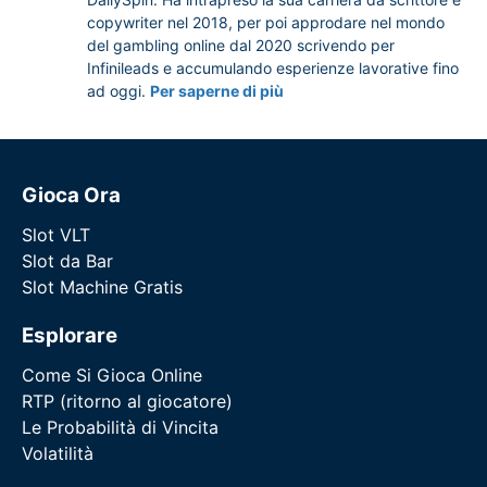
copywriter nel 2018, per poi approdare nel mondo
del gambling online dal 2020 scrivendo per
Infinileads e accumulando esperienze lavorative fino
ad oggi.
Per saperne di più
Gioca Ora
Slot VLT
Slot da Bar
Slot Machine Gratis
Esplorare
Come Si Gioca Online
RTP (ritorno al giocatore)
Le Probabilità di Vincita
Volatilità