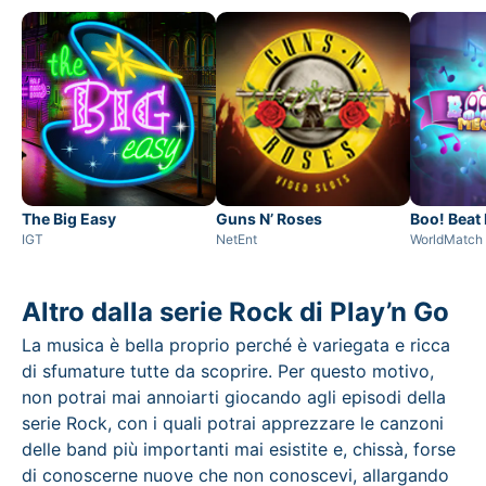
The Big Easy
Guns N’ Roses
Boo! Bea
IGT
NetEnt
WorldMatch
Altro dalla serie Rock di Play’n Go
La musica è bella proprio perché è variegata e ricca
di sfumature tutte da scoprire. Per questo motivo,
non potrai mai annoiarti giocando agli episodi della
serie Rock, con i quali potrai apprezzare le canzoni
delle band più importanti mai esistite e, chissà, forse
di conoscerne nuove che non conoscevi, allargando