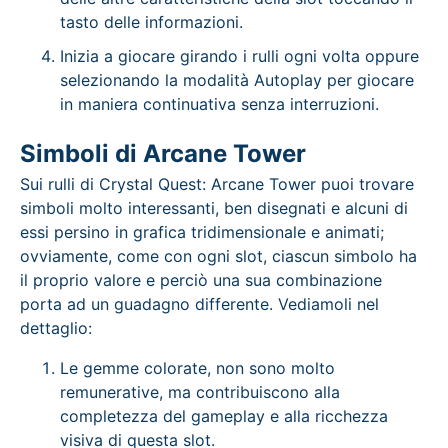
tasto delle informazioni.
Inizia a giocare girando i rulli ogni volta oppure
selezionando la modalità Autoplay per giocare
in maniera continuativa senza interruzioni.
Simboli di Arcane Tower
Sui rulli di Crystal Quest: Arcane Tower puoi trovare
simboli molto interessanti, ben disegnati e alcuni di
essi persino in grafica tridimensionale e animati;
ovviamente, come con ogni slot, ciascun simbolo ha
il proprio valore e perciò una sua combinazione
porta ad un guadagno differente. Vediamoli nel
dettaglio:
Le gemme colorate, non sono molto
remunerative, ma contribuiscono alla
completezza del gameplay e alla ricchezza
visiva di questa slot.