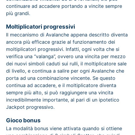
continuare ad accadere portando a vincite sempre
più grandi.
Moltiplicatori progressivi
Il meccanismo di Avalanche appena descritto diventa
ancora più efficace grazie al funzionamento dei
moltiplicatori progressivi. Infatti, ogni volta che si
verifica una “valanga”, ovvero una vincita per mezzo
dei nuovi simboli caduti sui rulli, il moltiplicatore sale
di livello, e continua a salire per ogni Avalanche che
porta ad una combinazione vincente. Se questo
continua ad accadere, e il moltiplicatore diventa
sempre più alto, si può raggiungere una vincita
incredibilmente importante, al pari di un ipotetico
Jackpot progressivo.
Gioco bonus
La modalità bonus viene attivata quando si ottiene