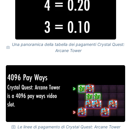
Una panoramica della tabella dei pagamenti Crystal Quest:
Arcane Tower
Le linee di pagamento di Crystal Quest: Arcane Tower