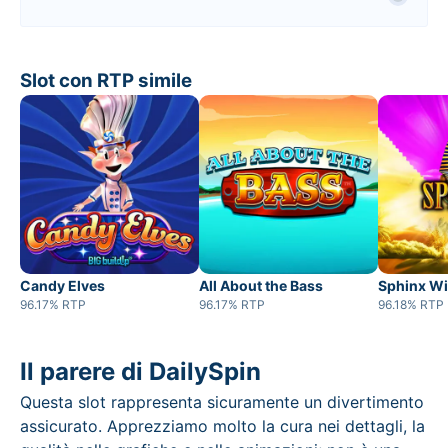
Slot con RTP simile
Candy Elves
All About the Bass
Sphinx Wi
96.17% RTP
96.17% RTP
96.18% RTP
Il parere di DailySpin
Questa slot rappresenta sicuramente un divertimento
assicurato. Apprezziamo molto la cura nei dettagli, la