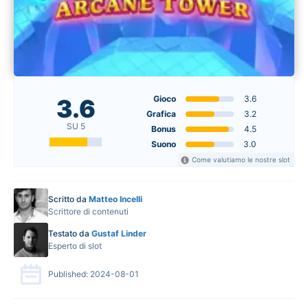
Gioco
3.6
3.6
Grafica
3.2
SU 5
Bonus
4.5
Suono
3.0
Come valutiamo le nostre slot
Scritto da
Matteo Incelli
Scrittore di contenuti
Testato da
Gustaf Linder
Esperto di slot
Published: 2024-08-01