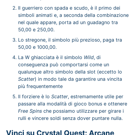
Il guerriero con spada e scudo, è il primo dei
simboli animati e, a seconda della combinazione
nel quale appare, porta ad un guadagno tra
50,00 e 250,00.
Lo stregone, il simbolo più prezioso, paga tra
50,00 e 1000,00.
La W ghiacciata è il simbolo
Wild
, di
conseguenza può comportarsi come un
qualunque altro simbolo della slot (eccetto lo
Scatter
) in modo tale da garantire una vincita
più frequentemente
Il forziere è lo
Scatter
, estremamente utile per
passare alla modalità di gioco bonus e ottenere
Free Spins
che possiamo utilizzare per girare i
rulli e vincere soldi senza dover puntare nulla.
Vinci su Crystal Quest: Arcane