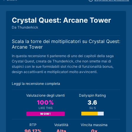
Crystal Quest: Arcane Tower
Da Thunderkick
Scala la torre dei moltiplicatori su Crystal Quest:
Arcane Tower
In questa recensione ti parleremo di uno dei capitoli della saga
Crystal Quest, creata da Thunderkick, che non smette mai di
stupirci con le sue formidabili slot ricche di funzionalità bonus,
design accattivanti e moltiplicatori molto avvincenti.
Leggi la recensione completa
Valutazione degli utenti
Dailyspin Rating
100%
3.6
LIKE THIS
SU 5
WOW!
RTP
Volatilità
Vincita massima
96.17%
Alta
0x