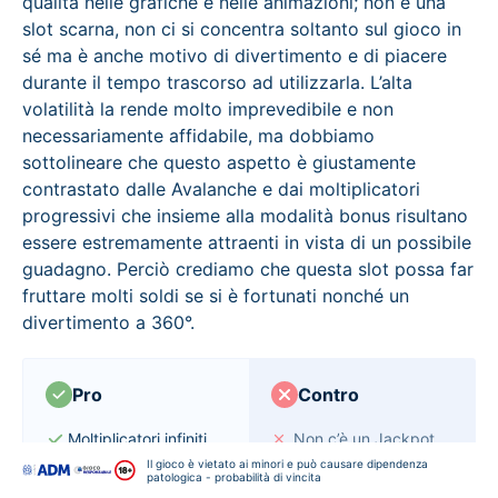
qualità nelle grafiche e nelle animazioni; non è una
slot scarna, non ci si concentra soltanto sul gioco in
sé ma è anche motivo di divertimento e di piacere
durante il tempo trascorso ad utilizzarla. L’alta
volatilità la rende molto imprevedibile e non
necessariamente affidabile, ma dobbiamo
sottolineare che questo aspetto è giustamente
contrastato dalle Avalanche e dai moltiplicatori
progressivi che insieme alla modalità bonus risultano
essere estremamente attraenti in vista di un possibile
guadagno. Perciò crediamo che questa slot possa far
fruttare molti soldi se si è fortunati nonché un
divertimento a 360°.
Pro
Contro
Moltiplicatori infiniti
Non c’è un Jackpot
progressivo
Il gioco è vietato ai minori e può causare dipendenza
Meccanismo di
patologica -
probabilità di vincita
Avalanche
Alta volatilità