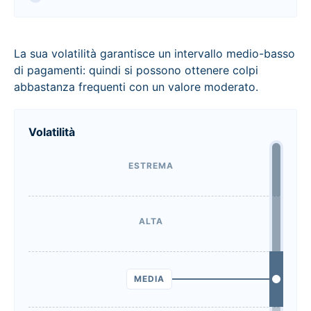
La sua volatilità garantisce un intervallo medio-basso
di pagamenti: quindi si possono ottenere colpi
abbastanza frequenti con un valore moderato.
Volatilità
ESTREMA
ALTA
MEDIA