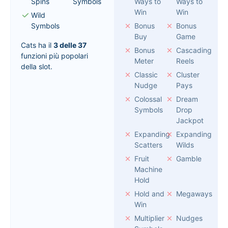
Spins
Symbols
Ways to
Ways to
Win
Win
Wild
Symbols
Bonus
Bonus
Buy
Game
Cats ha il
3 delle 37
Bonus
Cascading
funzioni più popolari
Meter
Reels
della slot.
Classic
Cluster
Nudge
Pays
Colossal
Dream
Symbols
Drop
Jackpot
Expanding
Expanding
Scatters
Wilds
Fruit
Gamble
Machine
Hold
Hold and
Megaways
Win
Multiplier
Nudges