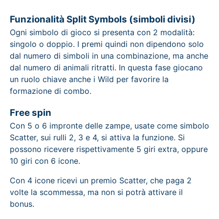
Funzionalità Split Symbols (simboli divisi)
Ogni simbolo di gioco si presenta con 2 modalità:
singolo o doppio. I premi quindi non dipendono solo
dal numero di simboli in una combinazione, ma anche
dal numero di animali ritratti. In questa fase giocano
un ruolo chiave anche i Wild per favorire la
formazione di combo.
Free spin
Con 5 o 6 impronte delle zampe, usate come simbolo
Scatter, sui rulli 2, 3 e 4, si attiva la funzione. Si
possono ricevere rispettivamente 5 giri extra, oppure
10 giri con 6 icone.
Con 4 icone ricevi un premio Scatter, che paga 2
volte la scommessa, ma non si potrà attivare il
bonus.