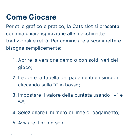
Come Giocare
Per stile grafico e pratico, la Cats slot si presenta
con una chiara ispirazione alle macchinette
tradizionali e retrò. Per cominciare a scommettere
bisogna semplicemente:
Aprire la versione demo o con soldi veri del
gioco;
Leggere la tabella dei pagamenti e i simboli
cliccando sulla “i” in basso;
Impostare il valore della puntata usando “+” e
“-”;
Selezionare il numero di linee di pagamento;
Avviare il primo spin.