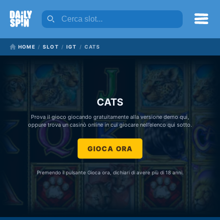
HOME
SLOT
IGT
CATS
CATS
Prova il gioco giocando gratuitamente alla versione demo qui,
oppure trova un casinò online in cui giocare nell’elenco qui sotto.
GIOCA ORA
Premendo il pulsante Gioca ora, dichiari di avere più di 18 anni.