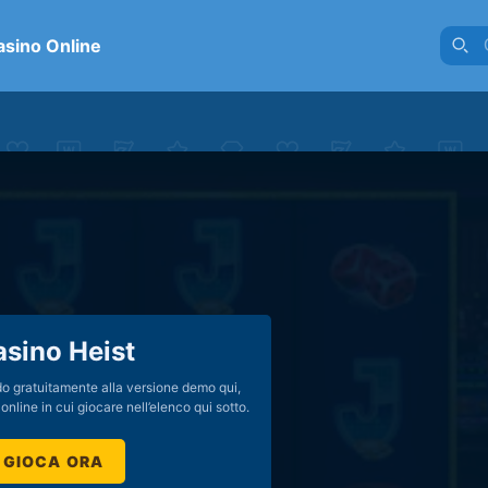
asino Online
sino Heist
do gratuitamente alla versione demo qui,
nline in cui giocare nell’elenco qui sotto.
GIOCA ORA