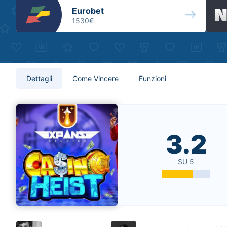
Eurobet
1530€
Dettagli
Come Vincere
Funzioni
3.2
SU 5