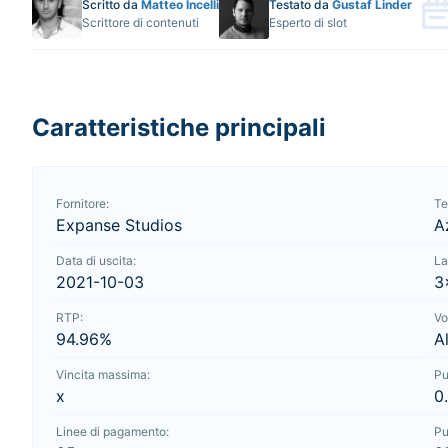
Scritto da
Matteo Incelli
Testato da
Gustaf Linder
Scrittore di contenuti
Esperto di slot
Caratteristiche principali
Fornitore:
Te
Expanse Studios
A
Data di uscita:
La
2021-10-03
3
RTP:
Vol
94.96%
A
Vincita massima:
Pu
x
0
Linee di pagamento:
Pu