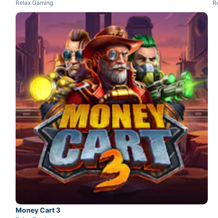
Relax Gaming
R
Money Cart 3