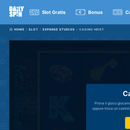
Slot Gratis
Bonus
C
HOME
SLOT
EXPANSE STUDIOS
CASINO HEIST
Ca
Prova il gioco giocan
oppure trova un casinò o