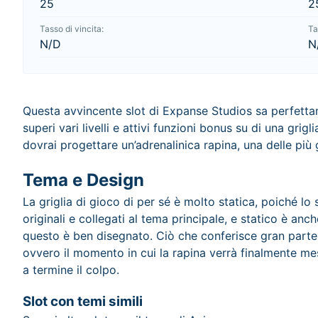
25
2
Tasso di vincita:
Ta
N/D
N
Questa avvincente slot di Expanse Studios sa perfetta
superi vari livelli e attivi funzioni bonus su di una grig
dovrai progettare un’adrenalinica rapina, una delle più 
Tema e Design
La griglia di gioco di per sé è molto statica, poiché l
originali e collegati al tema principale, e statico è anc
questo è ben disegnato. Ciò che conferisce gran parte 
ovvero il momento in cui la rapina verrà finalmente mess
a termine il colpo.
Slot con temi simili