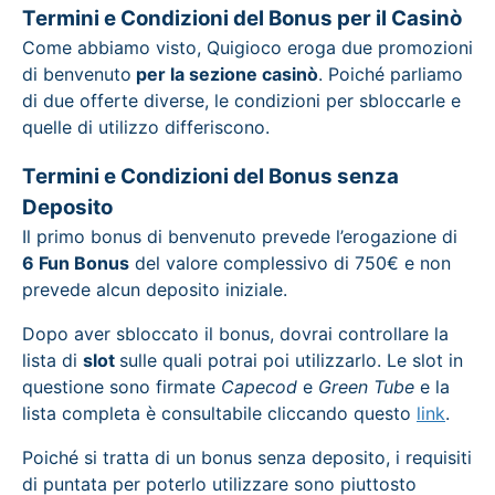
Termini e Condizioni del Bonus per il Casinò
Come abbiamo visto, Quigioco eroga due promozioni
di benvenuto
per la sezione casinò
. Poiché parliamo
di due offerte diverse, le condizioni per sbloccarle e
quelle di utilizzo differiscono.
Termini e Condizioni del Bonus senza
Deposito
Il primo bonus di benvenuto prevede l’erogazione di
6 Fun Bonus
del valore complessivo di 750€ e non
prevede alcun deposito iniziale.
Dopo aver sbloccato il bonus, dovrai controllare la
lista di
slot
sulle quali potrai poi utilizzarlo. Le slot in
questione sono firmate
Capecod
e
Green Tube
e la
lista completa è consultabile cliccando questo
link
.
Poiché si tratta di un bonus senza deposito, i requisiti
di puntata per poterlo utilizzare sono piuttosto