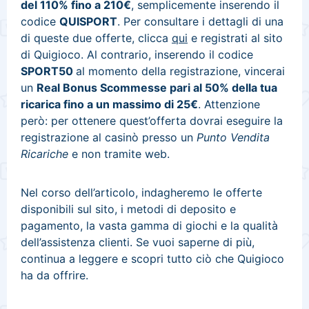
del 110% fino a 210€
, semplicemente inserendo il
codice
QUISPORT
. Per consultare i dettagli di una
di queste due offerte, clicca
qui
e registrati al sito
di Quigioco. Al contrario, inserendo il codice
SPORT50
al momento della registrazione, vincerai
un
Real Bonus Scommesse pari al 50% della tua
ricarica fino a un massimo di 25€
. Attenzione
però: per ottenere quest’offerta dovrai eseguire la
registrazione al casinò presso un
Punto Vendita
Ricariche
e non tramite web.
Nel corso dell’articolo, indagheremo le offerte
disponibili sul sito, i metodi di deposito e
pagamento, la vasta gamma di giochi e la qualità
dell’assistenza clienti. Se vuoi saperne di più,
continua a leggere e scopri tutto ciò che Quigioco
ha da offrire.