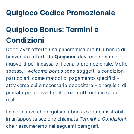
Quigioco Codice Promozionale
Quigioco Bonus: Termini e
Condizioni
Dopo aver offerto una panoramica di tutti i bonus di
benvenuto offerti da
Quigioco
, devi capire come
muoverti per incassare il denaro promozionale. Molto
spesso, i
welcome bonus
sono soggetti a condizioni
particolari, come metodi di pagamento specifici –
attraverso cui è necessario depositare – e requisiti di
puntata per convertire il denaro ottenuto in soldi
reali.
Le normative che regolano i bonus sono consultabili
in un’apposita sezione chiamata
Termini e Condizioni
,
che riassumeremo nei seguenti paragrafi.