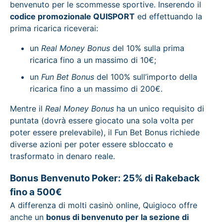
benvenuto per le scommesse sportive. Inserendo il
codice promozionale QUISPORT
ed effettuando la
prima ricarica riceverai:
un
Real Money Bonus
del 10% sulla prima
ricarica fino a un massimo di 10€;
un
Fun Bet Bonus
del 100% sull’importo della
ricarica fino a un massimo di 200€.
Mentre il
Real Money Bonus
ha un unico requisito di
puntata (dovrà essere giocato una sola volta per
poter essere prelevabile), il Fun Bet Bonus richiede
diverse azioni per poter essere sbloccato e
trasformato in denaro reale.
Bonus Benvenuto Poker: 25% di Rakeback
fino a 500€
A differenza di molti casinò online, Quigioco offre
anche un
bonus di benvenuto per la sezione di