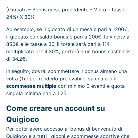
(Giocato – Bonus mese precedente – Vinto – tasse
24%) X 30%
Ad esempio, se il giocato di un mese è pari a 1200€,
il giocato con saldo bonus è pari a 200€, le vincite a
850€ e le tasse a 36, il totale sarà pari a 114,
moltiplicato per il 30%, porterà a un bonus cashback
di 34.2€.
In seguito, dovrai scommettere il bonus almeno una
volta (1x) per renderlo prelevabile, su una o più
scommesse multiple
con minimo 3 eventi e quota
singola minima pari a 1.25.
Come creare un account su
Quigioco
Per poter avere accesso ai bonus di benvenuto di
Quigioco e a tutti i giochi e scommesse sportive che