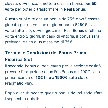
elevati: dovrai scommettere ciascun bonus per
50
volte
per poterlo trasformare in
Real Bonus
.
Questo vuol dire che un bonus da 75€ dovrà essere
giocato per un volume di gioco pari a 6250€. Una
volta fatto ciò, dovrai giocare il Real Bonus un’ultima
volta entro 2 giorni. In caso di vittoria, il bonus sarà
prelevabile fino a un massimo di 75€.
Termini e Condizioni del Bonus Prima
Ricarica Slot
Il secondo bonus di benvenuto per la sezione casinò
prevede l’erogazione di un Fun Bonus del 100% sulla
prima ricarica di
10€ fino a 1500€
sulle slot di
Pragmatic Play.
Dopo aver sbloccato questo bonus dovrai soddisfare
i seguenti requisiti: