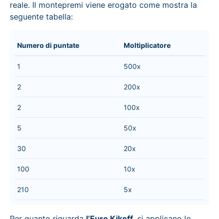
reale. Il montepremi viene erogato come mostra la
seguente tabella:
Numero di puntate
Moltiplicatore
1
500x
2
200x
2
100x
5
50x
30
20x
100
10x
210
5x
Per quanto riguarda
l’Euro Kikoff
, si applicano le