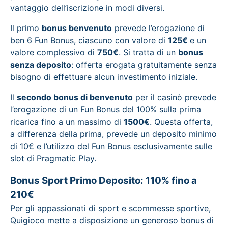
vantaggio dell’iscrizione in modi diversi.
Il primo
bonus benvenuto
prevede l’erogazione di
ben 6 Fun Bonus, ciascuno con valore di
125€
e un
valore complessivo di
750€
. Si tratta di un
bonus
senza deposito
: offerta erogata gratuitamente senza
bisogno di effettuare alcun investimento iniziale.
Il
secondo bonus di benvenuto
per il casinò prevede
l’erogazione di un Fun Bonus del 100% sulla prima
ricarica fino a un massimo di
1500€
. Questa offerta,
a differenza della prima, prevede un deposito minimo
di 10€ e l’utilizzo del Fun Bonus esclusivamente sulle
slot di Pragmatic Play.
Bonus Sport Primo Deposito: 110% fino a
210€
Per gli appassionati di sport e scommesse sportive,
Quigioco mette a disposizione un generoso bonus di