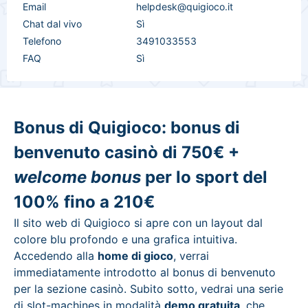
Email
helpdesk@quigioco.it
Chat dal vivo
Sì
Telefono
3491033553
FAQ
Sì
Bonus di Quigioco: bonus di
benvenuto casinò di 750€ +
welcome bonus
per lo sport del
100% fino a 210€
Il sito web di Quigioco si apre con un layout dal
colore blu profondo e una grafica intuitiva.
Accedendo alla
home di gioco
, verrai
immediatamente introdotto al bonus di benvenuto
per la sezione casinò. Subito sotto, vedrai una serie
di slot-machines in modalità
demo gratuita
, che