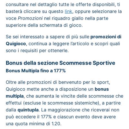
consultare nel dettaglio tutte le offerte disponibili, ti
basterà cliccare su questo
link
, oppure selezionare la
voce
Promozioni
nel riquadro giallo nella parte
superiore della schermata di gioco.
Se sei interessato a sapere di più sulle
promozioni di
Quigioco
, continua a leggere l’articolo e scopri quali
sono i requisiti per ottenerle.
Bonus della sezione Scommesse Sportive
Bonus Multipla fino a 177%
Oltre alle promozioni di benvenuto per lo sport,
Quigioco mette anche a disposizione un
bonus
multipla
, che aumenta le vincite delle scommesse che
effettui (escluse le scommesse sistemiche), a partire
dalla
quintupla
. La maggiorazione che riceverai non
può eccedere il 177% e ciascun evento deve avere
una quota minima di 1.20.