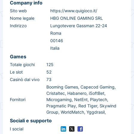
Company info
Sito web
https://www.quigioco.it/
Nome legale
HBG ONLINE GAMING SRL
Indirizzo
Lungotevere Gassman 22-24
Roma
00146
Italia
Games
Totale giochi
125
Le slot
52
Casinò dal vivo
73
Booming Games
,
Capecod Gaming
,
Cristaltec
,
Habanero
,
iSoftBet
,
Fornitori
Microgaming
,
NetEnt
,
Playtech
,
Pragmatic Play
,
Red Tiger
,
Skywind
Group
,
WorldMatch
,
Yggdrasil
,
Sociali e supporto
I social