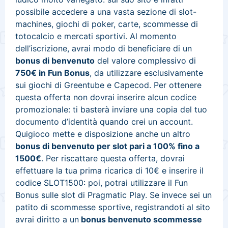
possibile accedere a una vasta sezione di slot-
machines, giochi di poker, carte, scommesse di
totocalcio e mercati sportivi. Al momento
dell’iscrizione, avrai modo di beneficiare di un
bonus di benvenuto
del valore complessivo di
750€ in Fun Bonus
, da utilizzare esclusivamente
sui giochi di Greentube e Capecod. Per ottenere
questa offerta non dovrai inserire alcun codice
promozionale: ti basterà inviare una copia del tuo
documento d’identità quando crei un account.
Quigioco mette e disposizione anche un altro
bonus di benvenuto per slot pari a 100% fino a
1500€
. Per riscattare questa offerta, dovrai
effettuare la tua prima ricarica di 10€ e inserire il
codice SLOT1500: poi, potrai utilizzare il Fun
Bonus sulle slot di Pragmatic Play. Se invece sei un
patito di scommesse sportive, registrandoti al sito
avrai diritto a un
bonus benvenuto scommesse