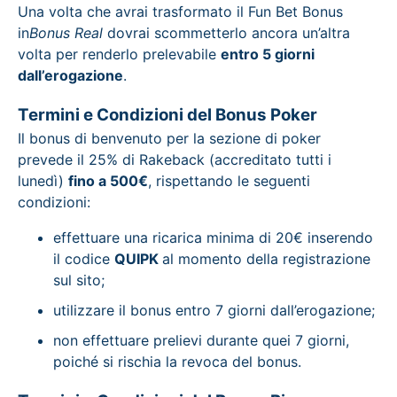
Una volta che avrai trasformato il Fun Bet Bonus
in
Bonus Real
dovrai scommetterlo ancora un’altra
volta per renderlo prelevabile
entro 5 giorni
dall’erogazione
.
Termini e Condizioni del Bonus Poker
Il bonus di benvenuto per la sezione di poker
prevede il 25% di Rakeback (accreditato tutti i
lunedì)
fino a 500€
, rispettando le seguenti
condizioni:
effettuare una ricarica minima di 20€ inserendo
il codice
QUIPK
al momento della registrazione
sul sito;
utilizzare il bonus entro 7 giorni dall’erogazione;
non effettuare prelievi durante quei 7 giorni,
poiché si rischia la revoca del bonus.