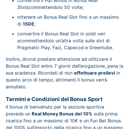
convertire il Fun Bonus in
Bonus Real
Slot
scommettendolo 50 volte;
ottenere un Bonus Real Slot fino a un massimo
di
150€
;
convertire il Bonus Real Slot in soldi veri
scommettendolo un’altra volta sulle slot di
Pragmatic Play, Fazi, Capecod e Greentube.
Inoltre, dovrai prestare attenzione ad utilizzare il
Bonus Real Slot entro 7 giorni dall’erogazione, pena la
sua scadenza. Ricordati di non
effettuare prelievi
in
questo arco di tempo, altrimenti il bonus verrà
annullato.
Termini e Condizioni del Bonus Sport
Il bonus di benvenuto per la sezione sportiva
prevede un
Real Money Bonus del 10%
sulla prima
ricarica fino a un massimo di 10€ e un Fun Bet Bonus
del 100% sull’importo della ricarica fino a un massimo