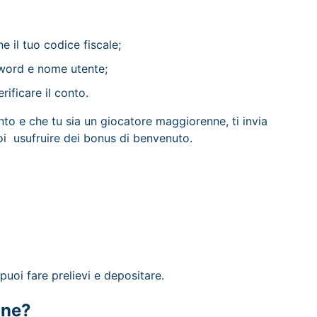
 il tuo codice fiscale;
sword e nome utente;
rificare il conto.
to e che tu sia un giocatore maggiorenne, ti invia
oi usufruire dei bonus di benvenuto.
puoi fare prelievi e depositare.
hone?