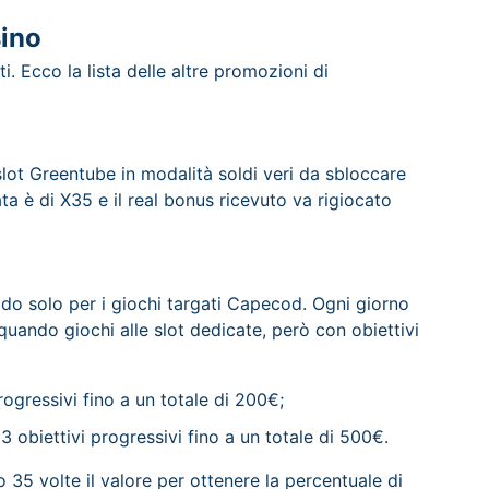
sino
. Ecco la lista delle altre promozioni di
slot Greentube in modalità soldi veri da sbloccare
tata è di X35 e il real bonus ricevuto va rigiocato
ido solo per i giochi targati Capecod. Ogni giorno
uando giochi alle slot dedicate, però con obiettivi
 progressivi fino a un totale di 200€;
 3 obiettivi progressivi fino a un totale di 500€.
5 volte il valore per ottenere la percentuale di