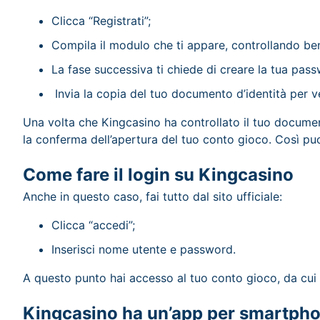
Clicca “Registrati”;
Compila il modulo che ti appare, controllando bene
La fase successiva ti chiede di creare la tua pas
Invia la copia del tuo documento d’identità per ve
Una volta che Kingcasino ha controllato il tuo documen
la conferma dell’apertura del tuo conto gioco. Così pu
Come fare il login su Kingcasino
Anche in questo caso, fai tutto dal sito ufficiale:
Clicca “accedi”;
Inserisci nome utente e password.
A questo punto hai accesso al tuo conto gioco, da cui 
Kingcasino ha un’app per smartp