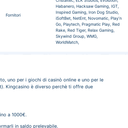
Cristaltec
,
ELK Studios
,
Evolution
,
Habanero
,
Hacksaw Gaming
,
IGT
,
Inspired Gaming
,
Iron Dog Studio
,
Fornitori
iSoftBet
,
NetEnt
,
Novomatic
,
Play’n
Go
,
Playtech
,
Pragmatic Play
,
Red
Rake
,
Red Tiger
,
Relax Gaming
,
Skywind Group
,
WMG
,
WorldMatch
,
o, uno per i giochi di casinò online e uno per le
). Kingcasino è diverso perchè ti offre due
ino a 1000€.
marli in saldo prelevabile.