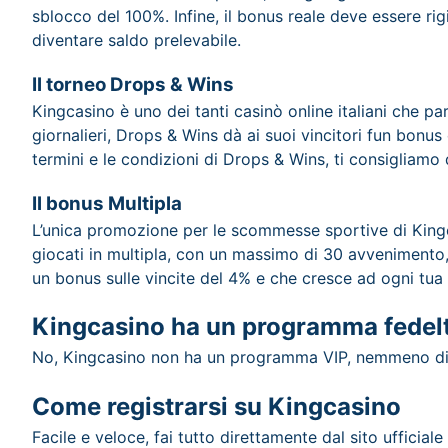
sblocco del 100%. Infine, il bonus reale deve essere ri
diventare saldo prelevabile.
Il torneo Drops & Wins
Kingcasino è uno dei tanti casinò online italiani che p
giornalieri, Drops & Wins dà ai suoi vincitori fun bonus
termini e le condizioni di Drops & Wins, ti consigliamo 
Il bonus Multipla
L’unica promozione per le scommesse sportive di Kingc
giocati in multipla, con un massimo di 30 avvenimento,
un bonus sulle vincite del 4% e che cresce ad ogni t
Kingcasino ha un programma fedel
No, Kingcasino non ha un programma VIP, nemmeno di 
Come registrarsi su Kingcasino
Facile e veloce, fai tutto direttamente dal sito uffici