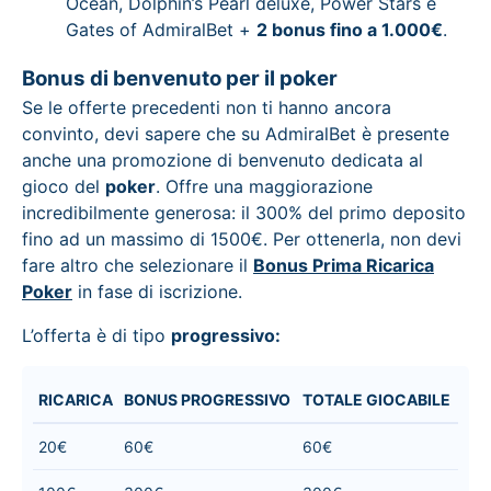
Ocean, Dolphin’s Pearl deluxe, Power Stars e
Gates of AdmiralBet +
2 bonus fino a 1.000€
.
Bonus di benvenuto per il poker
Se le offerte precedenti non ti hanno ancora
convinto, devi sapere che su AdmiralBet è presente
anche una promozione di benvenuto dedicata al
gioco del
poker
. Offre una maggiorazione
incredibilmente generosa: il 300% del primo deposito
fino ad un massimo di 1500€. Per ottenerla, non devi
fare altro che selezionare il
Bonus Prima Ricarica
Poker
in fase di iscrizione.
L’offerta è di tipo
progressivo:
RICARICA
BONUS
PROGRESSIVO
TOTALE GIOCABILE
20€
60€
60€