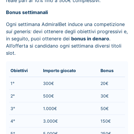
reale pari al 10% fino a 500€ complessivi.
Bonus settimanali
Ogni settimana AdmiralBet induce una competizione
sui generis:
devi ottenere degli obiettivi progressivi e,
in seguito, puoi ottenere dei
bonus in denaro
.
All’offerta si candidano ogni settimana diversi titoli
slot.
Obiettivi
Importo giocato
Bonus
1°
300€
20€
2°
500€
30€
3°
1.000€
50€
4°
3.000€
150€
5°
5.000€
250€