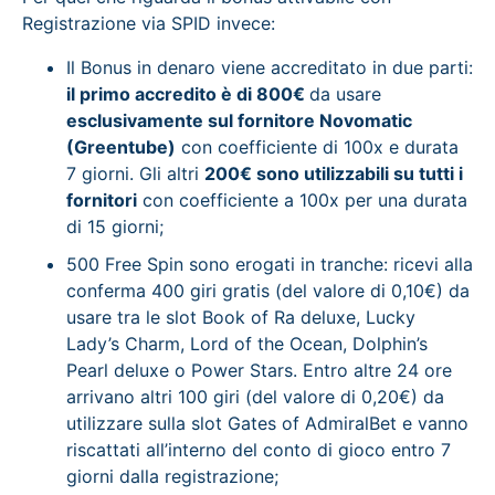
Registrazione via SPID invece:
Il Bonus in denaro viene accreditato in due parti:
il primo accredito è di 800€
da usare
esclusivamente sul fornitore Novomatic
(Greentube)
con coefficiente di 100x e durata
7 giorni. Gli altri
200€ sono utilizzabili su tutti i
fornitori
con coefficiente a 100x per una durata
di 15 giorni;
500 Free Spin sono erogati in tranche: ricevi alla
conferma 400 giri gratis (del valore di 0,10€) da
usare tra le slot Book of Ra deluxe, Lucky
Lady’s Charm, Lord of the Ocean, Dolphin’s
Pearl deluxe o Power Stars. Entro altre 24 ore
arrivano altri 100 giri (del valore di 0,20€) da
utilizzare sulla slot Gates of AdmiralBet e vanno
riscattati all’interno del conto di gioco entro 7
giorni dalla registrazione;