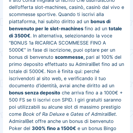
il sito conta migliaia di iscritti che usufruiscono
dell’offerta slot-machines, casinò, casinò dal vivo e
scommesse sportive. Quando ti iscrivi alla
piattaforma, hai subito diritto ad un
bonus di
benvenuto per le slot-machines
fino ad un
totale
di 3500€
. In alternativa, selezionando la voce
“BONUS 1a RICARICA SCOMMESSE FINO A
5000€” in fase di iscrizione, puoi optare per un
bonus di benvenuto
scommesse,
pari al 100% del
primo deposito effettuato su AdmiralBet fino ad un
totale di 5000€. Non è finita qui: perché
iscrivendoti al sito web, e verificando il tuo
documento d’identità, avrai anche diritto ad un
bonus senza deposito
che arriva fino a a 1000€ +
500 FS se ti iscrivi con SPID. I giri gratuiti saranno
poi utilizzabili su alcune slot di massimo prestigio
come
Book of Ra Deluxe
e
Gates of AdmiralBet.
AdmiralBet offre anche un bonus di benvenuto
Poker del
300% fino a 1500€
e un bonus Bingo