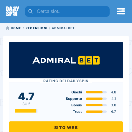
HOME
RECENSIONI
ADMIRALBET
RATING DEI DAILYSPIN
Giochi
4.8
4.7
Supporto
4.1
SU 5
Bonus
3.8
Trust
4.7
SITO WEB