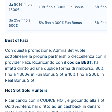
da 501€ fino a
10% fino a 800€ Fun Bonus
5% fino a
1500€
da 25€ fino a
5% fino a 300€ Fun Bonus
5% fino a
500€
Best of Fazi
Con questa promozione, AdmiralBet vuole
sottolineare la propria partnership d’eccellenza con il
provider Fazi. Ricaricando con il
codice BEST
, hai
infatti diritto ad una duplice forma di rimborso: 80%
fino a 1.300€ in Fun Bonus Slot e 10% fino a 200€ in
Real Bonus Slot.
Hot Slot Gold Hunters
Ricaricando con il CODICE HOT, e giocando alla slot
Gold Hunters,
hai diritto ad un cashback in denaro