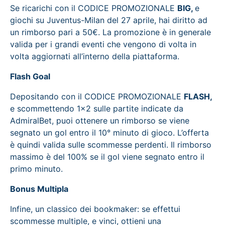
Se ricarichi con il CODICE PROMOZIONALE
BIG,
e
giochi su Juventus-Milan del 27 aprile, hai diritto ad
un rimborso pari a 50€. La promozione è in generale
valida per i grandi eventi che vengono di volta in
volta aggiornati all’interno della piattaforma.
Flash Goal
Depositando con il CODICE PROMOZIONALE
FLASH,
e scommettendo 1×2 sulle partite indicate da
AdmiralBet, puoi ottenere un rimborso se viene
segnato un gol entro il 10° minuto di gioco. L’offerta
è quindi valida sulle scommesse perdenti. Il rimborso
massimo è del 100% se il gol viene segnato entro il
primo minuto.
Bonus Multipla
Infine, un classico dei bookmaker: se effettui
scommesse multiple, e vinci, ottieni una