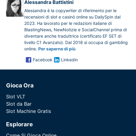
Alessandra Battistini
Alessandra è la copywriter di riferimento per le
recensioni di slot e casinò online su DailySpin dal
2023. Ha lavorato per le redazioni italiane di
BlastingNews, NewNotizie e SocialChannel prima di
diventare anche traduttrice (certificato EF SET di
livello C1 Avanzato). Dal 2018 si occupa di gambling
online.
Per saperne di più
Facebook
Linkedin
Gioca Ora
Slot VLT
Slot da Bar
Slot Machine Gratis
Esplorare
Come Si Gioca Online