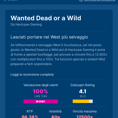
Wanted Dead or a Wild
Da Hacksaw Gaming
Lasciati portare nel West più selvaggio
Se l’affascinante e selvaggio West ti incuriosisce, sei nel posto
giusto: la Wanted Dead or a Wild slot di Hacksaw Gaming ti porta
di fronte a spietati fuorilegge, per provare a vincere fino a 12.500x
con moltiplicatori fino a 100x. Tra funzioni speciali e simboli Wild
preparati a farti sorprendere.
Leggi la recensione completa
Valutazione degli utenti
Dailyspin Rating
100%
4.1
LIKE THIS
SU 5
WOW!
RTP
Volatilità
Vincita massima
96.38%
Alta
12500x