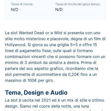
Tasso di vincita:
Tasso di vincita del gioco bonus:
N/D
N/D
La slot Wanted Dead or a Wild si presenta con uno
stile molto misterioso e piacevole, degna di un film di
Hollywood. Si gioca su una griglia 5×5 e offre 15
linee di pagamento fisse, sulle quali si formano
combinazioni vincenti che si possono formare con un
minimo di 3 simboli da sinistra a destra. Prima di
parlare del suo aspetto grafico, ricordiamo che la
slot permette di scommettere da 0,20€ fino a un
massimo di 100€ per giro.
Tema, Design e Audio
La slot è uscita nel 2021 ed è un mix di stile e ottimo
design. Siamo nel cuore della notte, una luna