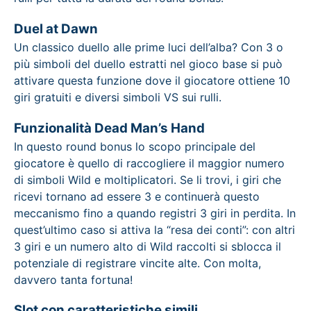
Duel at Dawn
Un classico duello alle prime luci dell’alba? Con 3 o
più simboli del duello estratti nel gioco base si può
attivare questa funzione dove il giocatore ottiene 10
giri gratuiti e diversi simboli VS sui rulli.
Funzionalità Dead Man’s Hand
In questo round bonus lo scopo principale del
giocatore è quello di raccogliere il maggior numero
di simboli Wild e moltiplicatori. Se li trovi, i giri che
ricevi tornano ad essere 3 e continuerà questo
meccanismo fino a quando registri 3 giri in perdita. In
quest’ultimo caso si attiva la “resa dei conti”: con altri
3 giri e un numero alto di Wild raccolti si sblocca il
potenziale di registrare vincite alte. Con molta,
davvero tanta fortuna!
Slot con caratteristiche simili