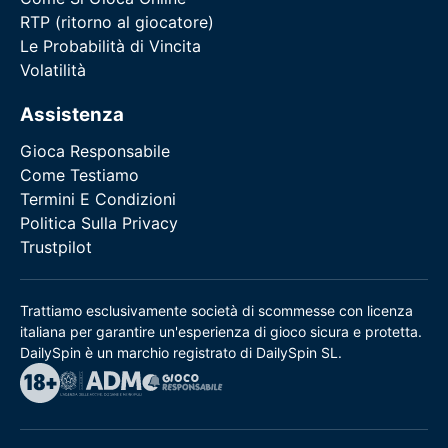
RTP (ritorno al giocatore)
Le Probabilità di Vincita
Volatilità
Assistenza
Gioca Responsabile
Come Testiamo
Termini E Condizioni
Politica Sulla Privacy
Trustpilot
Trattiamo esclusivamente società di scommesse con licenza
italiana per garantire un'esperienza di gioco sicura e protetta.
DailySpin è un marchio registrato di DailySpin SL.