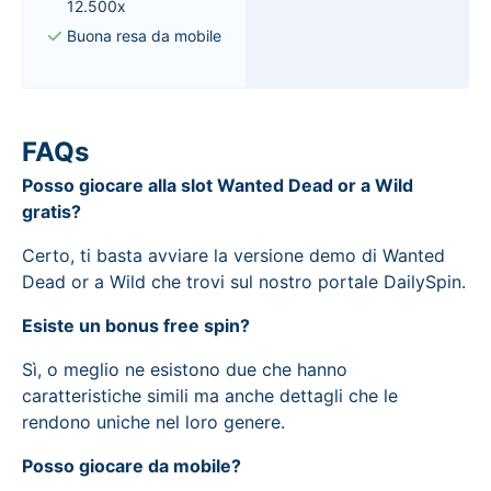
12.500x
Buona resa da mobile
FAQs
Posso giocare alla slot Wanted Dead or a Wild
gratis?
Certo, ti basta avviare la versione demo di Wanted
Dead or a Wild che trovi sul nostro portale DailySpin.
Esiste un bonus free spin?
Sì, o meglio ne esistono due che hanno
caratteristiche simili ma anche dettagli che le
rendono uniche nel loro genere.
Posso giocare da mobile?