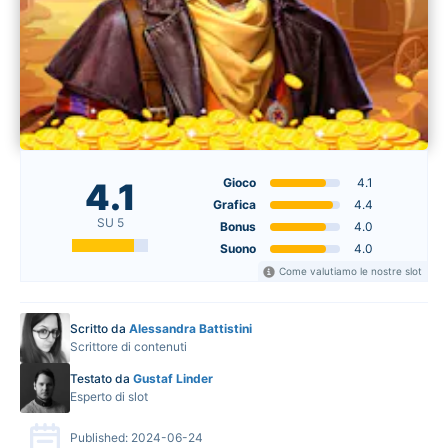
Gioco
4.1
4.1
Grafica
4.4
SU 5
Bonus
4.0
Suono
4.0
Come valutiamo le nostre slot
Scritto da
Alessandra Battistini
Scrittore di contenuti
Testato da
Gustaf Linder
Esperto di slot
Published: 2024-06-24