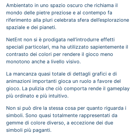
Ambientato in uno spazio oscuro che richiama il
mondo delle pietre preziose e al contempo fa
riferimento alla pluri celebrata sfera dell’esplorazione
spaziale e dei pianeti.
NetEnt non si è prodigata nell’introdurre effetti
speciali particolari, ma ha utilizzato sapientemente il
contrasto dei colori per rendere il gioco meno
monotono anche a livello visivo.
La mancanza quasi totale di dettagli grafici e di
animazioni importanti gioca un ruolo a favore del
gioco. La pulizia che ciò comporta rende il gameplay
più ordinato e più intuitivo.
Non si può dire la stessa cosa per quanto riguarda i
simboli. Sono quasi totalmente rappresentati da
gemme di colore diverso, a eccezione dei due
simboli più paganti.