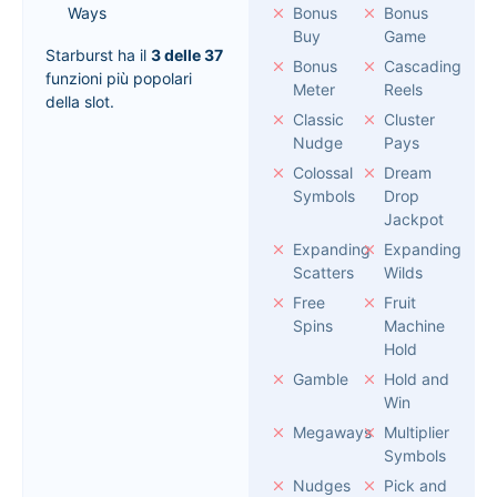
Ways
Bonus
Bonus
Buy
Game
Starburst ha il
3 delle 37
Bonus
Cascading
funzioni più popolari
Meter
Reels
della slot.
Classic
Cluster
Nudge
Pays
Colossal
Dream
Symbols
Drop
Jackpot
Expanding
Expanding
Scatters
Wilds
Free
Fruit
Spins
Machine
Hold
Gamble
Hold and
Win
Megaways
Multiplier
Symbols
Nudges
Pick and