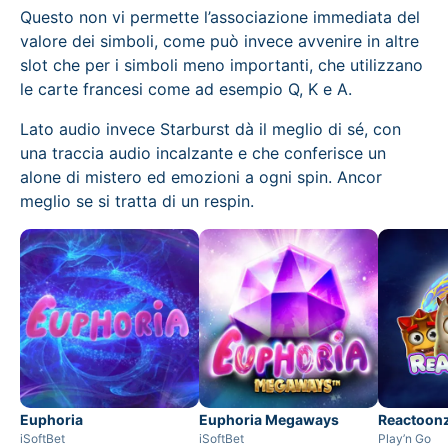
Questo non vi permette l’associazione immediata del
valore dei simboli, come può invece avvenire in altre
slot che per i simboli meno importanti, che utilizzano
le carte francesi come ad esempio Q, K e A.
Lato audio invece Starburst dà il meglio di sé, con
una traccia audio incalzante e che conferisce un
alone di mistero ed emozioni a ogni spin. Ancor
meglio se si tratta di un respin.
Euphoria
Euphoria Megaways
Reactoon
iSoftBet
iSoftBet
Play’n Go