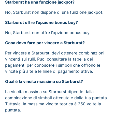
Starburst ha una funzione jackpot?
No, Starburst non dispone di una funzione jackpot.
Starburst offre l’opzione bonus buy?
No, Starburst non offre l’opzione bonus buy.
Cosa devo fare per vincere a Starburst?
Per vincere a Starburst, devi ottenere combinazioni
vincenti sui rulli. Puoi consultare la tabella dei
pagamenti per conoscere i simboli che offrono le
vincite più alte e le linee di pagamento attive.
Qual è la vincita massima su Starburst?
La vincita massima su Starburst dipende dalla
combinazione di simboli ottenuta e dalla tua puntata.
Tuttavia, la massima vincita teorica è 250 volte la
puntata.