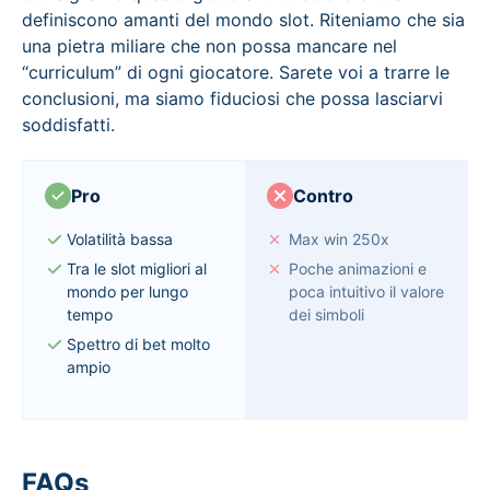
definiscono amanti del mondo slot. Riteniamo che sia
una pietra miliare che non possa mancare nel
“curriculum” di ogni giocatore. Sarete voi a trarre le
conclusioni, ma siamo fiduciosi che possa lasciarvi
soddisfatti.
Pro
Contro
Volatilità bassa
Max win 250x
Tra le slot migliori al
Poche animazioni e
mondo per lungo
poca intuitivo il valore
tempo
dei simboli
Spettro di bet molto
ampio
FAQs