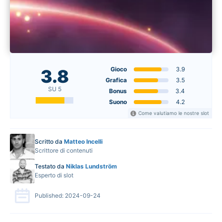
Gioco
3.9
3.8
Grafica
3.5
SU 5
Bonus
3.4
Suono
4.2
Come valutiamo le nostre slot
Scritto da
Matteo Incelli
Scrittore di contenuti
Testato da
Niklas Lundström
Esperto di slot
Published: 2024-09-24