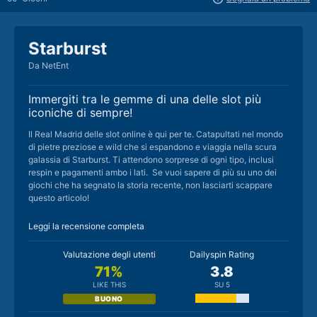
Starburst
Da NetEnt
Immergiti tra le gemme di una delle slot più
iconiche di sempre!
Il Real Madrid delle slot online è qui per te. Catapultati nel mondo
di pietre preziose e wild che si espandono e viaggia nella scura
galassia di Starburst. Ti attendono sorprese di ogni tipo, inclusi
respin e pagamenti ambo i lati. Se vuoi sapere di più su uno dei
giochi che ha segnato la storia recente, non lasciarti scappare
questo articolo!
Leggi la recensione completa
Valutazione degli utenti
Dailyspin Rating
71%
3.8
LIKE THIS
SU 5
BUONO