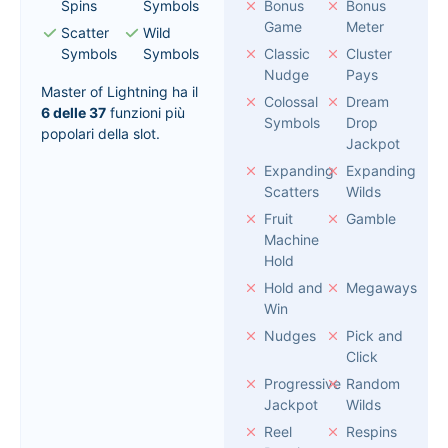
Spins
Symbols
Bonus
Bonus
Game
Meter
Scatter
Wild
Symbols
Symbols
Classic
Cluster
Nudge
Pays
Master of Lightning ha il
Colossal
Dream
6 delle 37
funzioni più
Symbols
Drop
popolari della slot.
Jackpot
Expanding
Expanding
Scatters
Wilds
Fruit
Gamble
Machine
Hold
Hold and
Megaways
Win
Nudges
Pick and
Click
Progressive
Random
Jackpot
Wilds
Reel
Respins