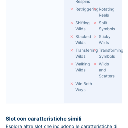
Respins
Retriggering
Rotating
Reels
Shifting
Split
Wilds
Symbols
Stacked
Sticky
Wilds
Wilds
Transferring
Transforming
Wilds
Symbols
Walking
Wilds
Wilds
and
Scatters
Win Both
Ways
Slot con caratteristiche simili
Esplora altre slot che includono le caratteristiche di