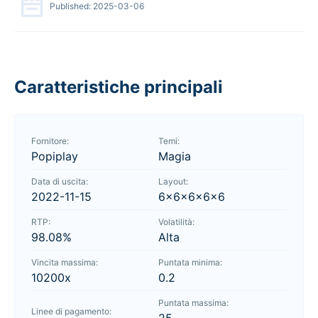
Published: 2025-03-06
Caratteristiche principali
Fornitore:
Temi:
Popiplay
Magia
Data di uscita:
Layout:
2022-11-15
6x6x6x6x6
RTP:
Volatilità:
98.08%
Alta
Vincita massima:
Puntata minima:
10200x
0.2
Puntata massima:
Linee di pagamento:
25