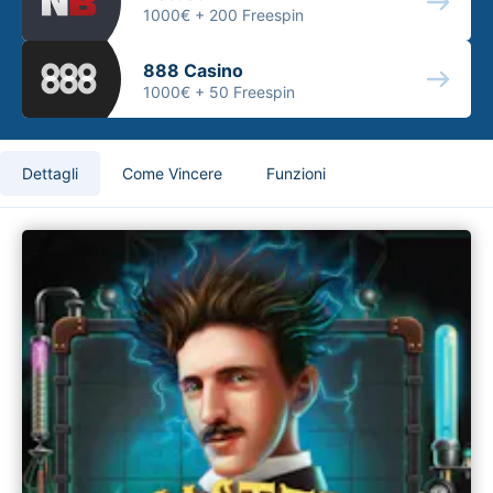
1000€ +
200 Freespin
888 Casino
1000€ +
50 Freespin
Dettagli
Come Vincere
Funzioni