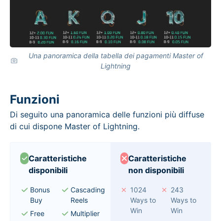
Una panoramica della tabella dei pagamenti Master of
Lightning
Funzioni
Di seguito una panoramica delle funzioni più diffuse
di cui dispone Master of Lightning.
Caratteristiche
Caratteristiche
disponibili
non disponibili
Bonus
Cascading
1024
243
Buy
Reels
Ways to
Ways to
Win
Win
Free
Multiplier