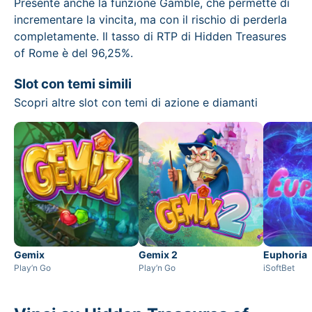
Presente anche la funzione Gamble, che permette di
incrementare la vincita, ma con il rischio di perderla
completamente. Il tasso di RTP di Hidden Treasures
of Rome è del 96,25%.
Slot con temi simili
Scopri altre slot con temi di azione e diamanti
Gemix
Gemix 2
Euphoria
Play’n Go
Play’n Go
iSoftBet