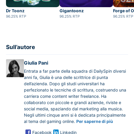
Dr Toonz
Gigantoonz
Forge of 
96.25% RTP
96.25% RTP
96.25% RTP
Sull’autore
Giulia Pani
Entrata a far parte della squadra di DailySpin diversi
anni fa, Giulia è una delle scrittrice di punta
dell’azienda. Dopo gli studi universitari ha
perfezionato le tecniche di scrittura, costruendo una
carriera come content writer freelance. Ha
collaborato con piccole e grandi aziende, riviste e
social media, spaziando dal marketing alla musica.
Negli ultimi cinque anni si è dedicata principalmente
al tema del gaming online.
Per saperne di più
Facebook
Linkedin