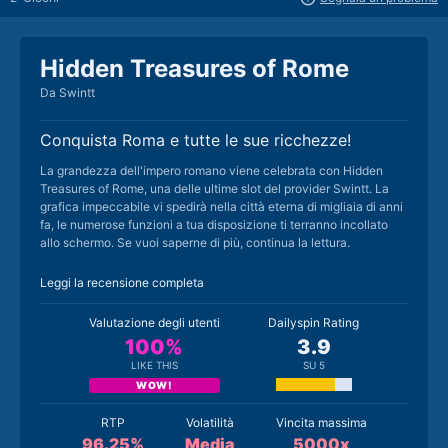
Hidden Treasures of Rome
Da Swintt
Conquista Roma e tutte le sue ricchezze!
La grandezza dell'impero romano viene celebrata con Hidden
Treasures of Rome, una delle ultime slot del provider Swintt. La
grafica impeccabile vi spedirà nella città eterna di migliaia di anni
fa, le numerose funzioni a tua disposizione ti terranno incollato
allo schermo. Se vuoi saperne di più, continua la lettura.
Leggi la recensione completa
Valutazione degli utenti
Dailyspin Rating
100%
3.9
LIKE THIS
SU 5
WOW!
RTP
Volatilità
Vincita massima
96.25%
Media
5000x