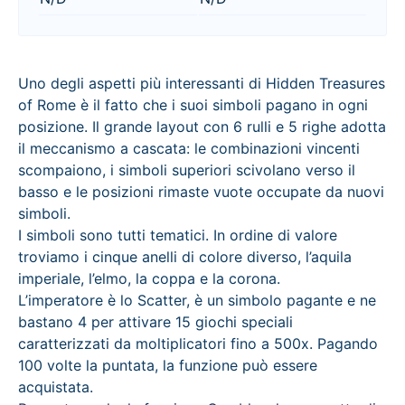
Uno degli aspetti più interessanti di Hidden Treasures
of Rome è il fatto che i suoi simboli pagano in ogni
posizione. Il grande layout con 6 rulli e 5 righe adotta
il meccanismo a cascata: le combinazioni vincenti
scompaiono, i simboli superiori scivolano verso il
basso e le posizioni rimaste vuote occupate da nuovi
simboli.
I simboli sono tutti tematici. In ordine di valore
troviamo i cinque anelli di colore diverso, l’aquila
imperiale, l’elmo, la coppa e la corona.
L’imperatore è lo Scatter, è un simbolo pagante e ne
bastano 4 per attivare 15 giochi speciali
caratterizzati da moltiplicatori fino a 500x. Pagando
100 volte la puntata, la funzione può essere
acquistata.