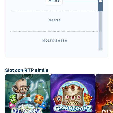
MEDIA
BASSA
MOLTO BASSA
Slot con RTP simile