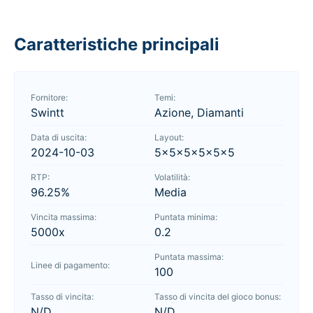
Caratteristiche principali
Fornitore:
Temi:
Swintt
Azione
,
Diamanti
Data di uscita:
Layout:
2024-10-03
5x5x5x5x5x5
RTP:
Volatilità:
96.25%
Media
Vincita massima:
Puntata minima:
5000x
0.2
Puntata massima:
Linee di pagamento:
100
Tasso di vincita:
Tasso di vincita del gioco bonus:
N/D
N/D