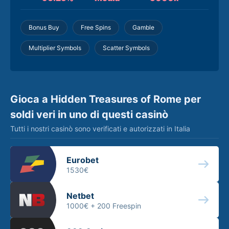
Bonus Buy
Free Spins
Gamble
Multiplier Symbols
Scatter Symbols
Gioca a Hidden Treasures of Rome per
soldi veri in uno di questi casinò
Tutti i nostri casinò sono verificati e autorizzati in Italia
Eurobet
1530€
Netbet
1000€ +
200 Freespin