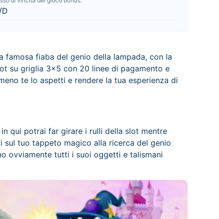
sso di vincita del gioco bonus:
/D
a famosa fiaba del genio della lampada, con la
 slot su griglia 3×5 con 20 linee di pagamento e
eno te lo aspetti e rendere la tua esperienza di
qui potrai far girare i rulli della slot mentre
li sul tuo tappeto magico alla ricerca del genio
o ovviamente tutti i suoi oggetti e talismani