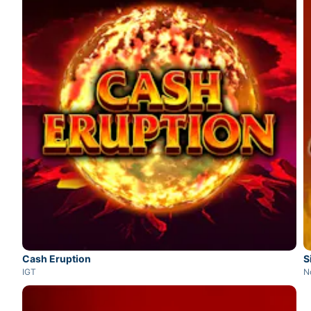
Cash Eruption
S
IGT
N