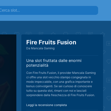
Fire Fruits Fusion
Da Mancala Gaming
Una slot fruttata dalle enormi
potenzialità
Con Fire Fruits Fusion, il provider Mancala Gaming
ci offre una slot vecchio stampo congegnata in
modo impeccabile, con una grafica importante e
bonus coinvolgenti. Se sei curioso di conoscere
tutto su questa slot, rimani con noi e lasciati
sorprendere dalla freschezza di Fire Fruits Fusion.
Leggi la recensione completa