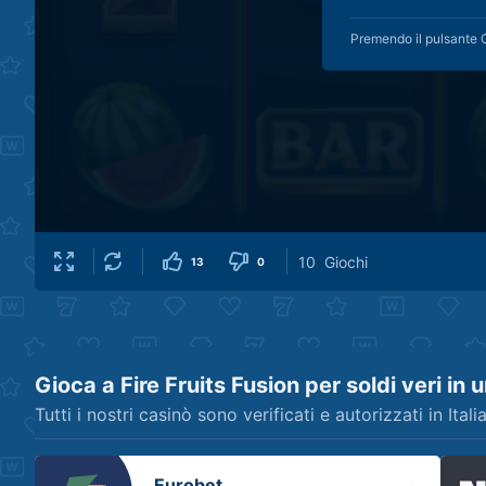
Premendo il pulsante Gi
10
Giochi
13
0
Gioca a Fire Fruits Fusion per soldi veri in 
Tutti i nostri casinò sono verificati e autorizzati in Itali
Eurobet