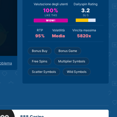
Valutazione degli utenti
Dailyspin Rating
100%
3.2
LIKE THIS
SU 5
WOW!
RTP
Volatilità
Vincita massima
95%
Media
5820x
Bonus Buy
Bonus Game
Free Spins
Multiplier Symbols
roblema
Scatter Symbols
Wild Symbols
888 Casino