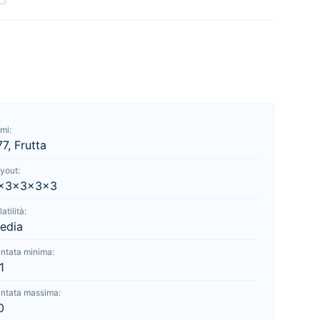
mi:
77
,
Frutta
yout:
x3x3x3x3
atilità:
edia
ntata minima:
1
ntata massima:
0