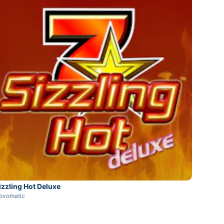
izzling Hot Deluxe
ovomatic