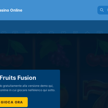
asino Online
 Fruits Fusion
do gratuitamente alla versione demo qui,
nline in cui giocare nell’elenco qui sotto.
GIOCA ORA