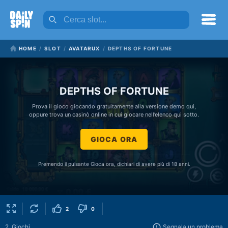
HOME
SLOT
AVATARUX
DEPTHS OF FORTUNE
DEPTHS OF FORTUNE
Prova il gioco giocando gratuitamente alla versione demo qui,
oppure trova un casinò online in cui giocare nell’elenco qui sotto.
GIOCA ORA
Premendo il pulsante Gioca ora, dichiari di avere più di 18 anni.
2
0
2
Giochi
Segnala un problema