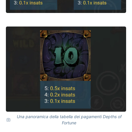
Una panoramica della tabella dei pagamenti Depths of
Fortune