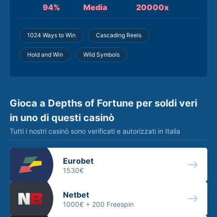
94%
Media
20000x
1024 Ways to Win
Cascading Reels
Hold and Win
Wild Symbols
Gioca a Depths of Fortune per soldi veri
in uno di questi casinò
Tutti i nostri casinò sono verificati e autorizzati in Italia
Eurobet
1530€
Netbet
1000€ +
200 Freespin