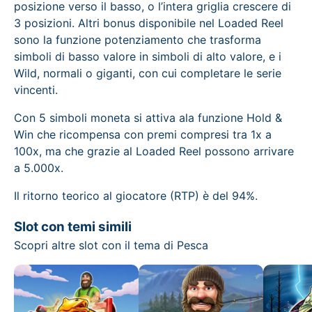
posizione verso il basso, o l’intera griglia crescere di
3 posizioni. Altri bonus disponibile nel Loaded Reel
sono la funzione potenziamento che trasforma
simboli di basso valore in simboli di alto valore, e i
Wild, normali o giganti, con cui completare le serie
vincenti.
Con 5 simboli moneta si attiva ala funzione Hold &
Win che ricompensa con premi compresi tra 1x a
100x, ma che grazie al Loaded Reel possono arrivare
a 5.000x.
Il ritorno teorico al giocatore (RTP) è del 94%.
Slot con temi simili
Scopri altre slot con il tema di Pesca