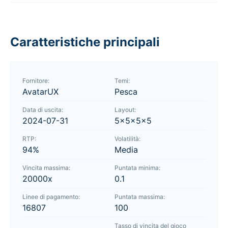
Caratteristiche principali
Fornitore:
Temi:
AvatarUX
Pesca
Data di uscita:
Layout:
2024-07-31
5x5x5x5
RTP:
Volatilità:
94%
Media
Vincita massima:
Puntata minima:
20000x
0.1
Linee di pagamento:
Puntata massima:
16807
100
Tasso di vincita del gioco