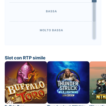
BASSA
MOLTO BASSA
Slot con RTP simile