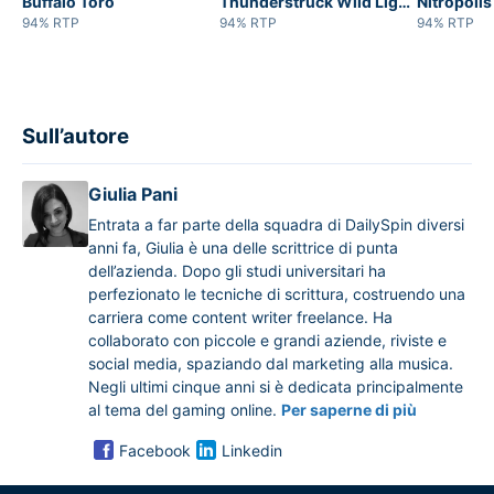
Buffalo Toro
Thunderstruck Wild Lightning
Nitropolis
94% RTP
94% RTP
94% RTP
Sull’autore
Giulia Pani
Entrata a far parte della squadra di DailySpin diversi
anni fa, Giulia è una delle scrittrice di punta
dell’azienda. Dopo gli studi universitari ha
perfezionato le tecniche di scrittura, costruendo una
carriera come content writer freelance. Ha
collaborato con piccole e grandi aziende, riviste e
social media, spaziando dal marketing alla musica.
Negli ultimi cinque anni si è dedicata principalmente
al tema del gaming online.
Per saperne di più
Facebook
Linkedin