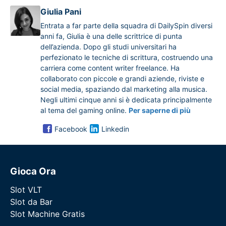
Giulia Pani
Entrata a far parte della squadra di DailySpin diversi
anni fa, Giulia è una delle scrittrice di punta
dell’azienda. Dopo gli studi universitari ha
perfezionato le tecniche di scrittura, costruendo una
carriera come content writer freelance. Ha
collaborato con piccole e grandi aziende, riviste e
social media, spaziando dal marketing alla musica.
Negli ultimi cinque anni si è dedicata principalmente
al tema del gaming online.
Per saperne di più
Facebook
Linkedin
Gioca Ora
Slot VLT
Slot da Bar
Slot Machine Gratis