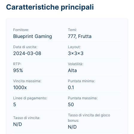
Caratteristiche principali
Fornitore:
Temi:
Blueprint Gaming
777
,
Frutta
Data di uscita:
Layout:
2024-03-08
3x3x3
RTP:
Volatilità:
95%
Alta
Vincita massima:
Puntata minima:
1000x
0.1
Linee di pagamento:
Puntata massima:
5
50
Tasso di vincita del gioco
Tasso di vincita:
bonus:
N/D
N/D