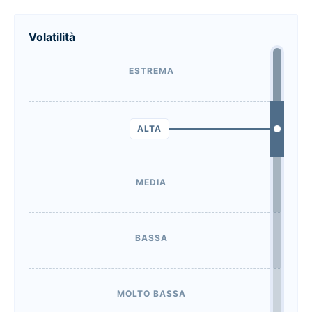
Volatilità
ESTREMA
ALTA
MEDIA
BASSA
MOLTO BASSA