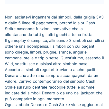
Non lasciatevi ingannare dai simboli, dalla griglia 3×3
e dalle 5 linee di pagamento, perché la slot Cash
Strike nasconde funzioni innovative che la
allontanano da tutti gli altri giochi a tema frutta.
Il gameplay è semplice, allineando 3 simboli sui rulli si
ottiene una ricompensa. I simboli con cui paganti
sono ciliegie, limoni, prugne, arance, angurie,
campane, stelle e triplo sette. Quest’ultimo, essendo il
Wild, sostituisce qualsiasi altro simbolo base.
Accanto ai simboli regolari troviamo anche quelli
Denaro che atterrano sempre accompagnati da un
valore. L’arrivo contemporaneo del simbolo Cash
Strike sul rullo centrale raccoglie tutte le somme
indicate dai simboli Denaro o da uno dei jackpot che
può comparire in ogni momento.
Ogni simbolo Denaro o Cash Strike viene aggiunto al