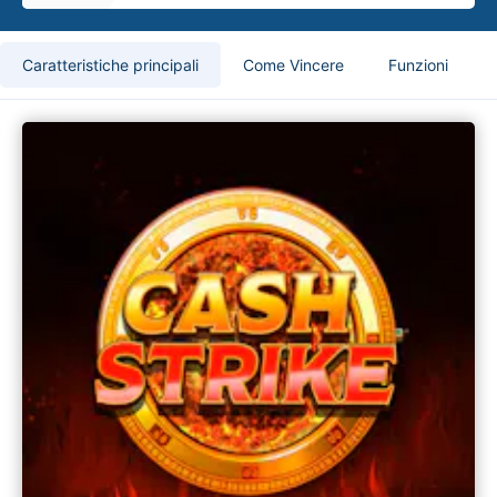
Caratteristiche principali
Come Vincere
Funzioni