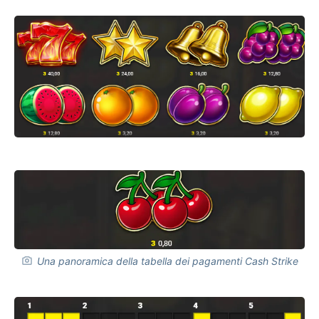
Una panoramica della tabella dei pagamenti Cash Strike