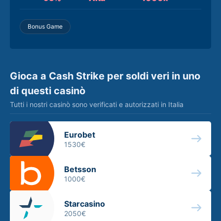
Bonus Game
Gioca a Cash Strike per soldi veri in uno
di questi casinò
Tutti i nostri casinò sono verificati e autorizzati in Italia
Eurobet
1530€
Betsson
1000€
Starcasino
2050€