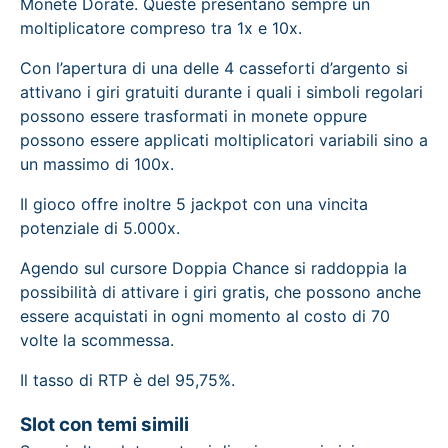
Monete Dorate. Queste presentano sempre un
moltiplicatore compreso tra 1x e 10x.
Con l’apertura di una delle 4 casseforti d’argento si
attivano i giri gratuiti durante i quali i simboli regolari
possono essere trasformati in monete oppure
possono essere applicati moltiplicatori variabili sino a
un massimo di 100x.
Il gioco offre inoltre 5 jackpot con una vincita
potenziale di 5.000x.
Agendo sul cursore Doppia Chance si raddoppia la
possibilità di attivare i giri gratis, che possono anche
essere acquistati in ogni momento al costo di 70
volte la scommessa.
Il tasso di RTP è del 95,75%.
Slot con temi simili