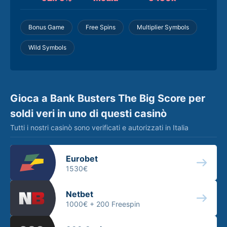
Bonus Game
Free Spins
Multiplier Symbols
Wild Symbols
Gioca a Bank Busters The Big Score per
soldi veri in uno di questi casinò
Tutti i nostri casinò sono verificati e autorizzati in Italia
Eurobet
1530€
Netbet
1000€ +
200 Freespin