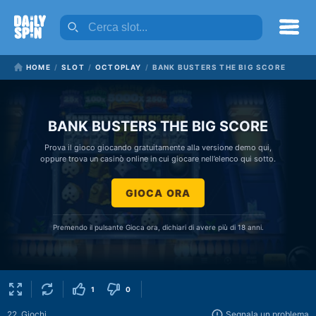
HOME
SLOT
OCTOPLAY
BANK BUSTERS THE BIG SCORE
BANK BUSTERS THE BIG SCORE
Prova il gioco giocando gratuitamente alla versione demo qui,
oppure trova un casinò online in cui giocare nell’elenco qui sotto.
GIOCA ORA
Premendo il pulsante Gioca ora, dichiari di avere più di 18 anni.
1
0
22
Giochi
Segnala un problema