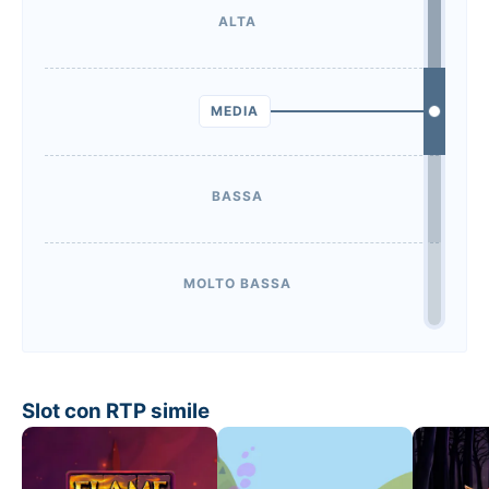
ALTA
MEDIA
BASSA
MOLTO BASSA
Slot con RTP simile