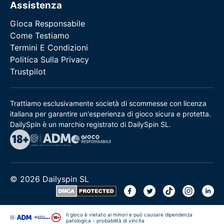
Assistenza
Gioca Responsabile
Come Testiamo
Termini E Condizioni
Politica Sulla Privacy
Trustpilot
Trattiamo esclusivamente società di scommesse con licenza
italiana per garantire un'esperienza di gioco sicura e protetta.
DailySpin è un marchio registrato di DailySpin SL.
© 2026 Dailyspin SL
Il gioco è vietato ai minori e può causare dipendenza
patologica -
probabilità di vincita