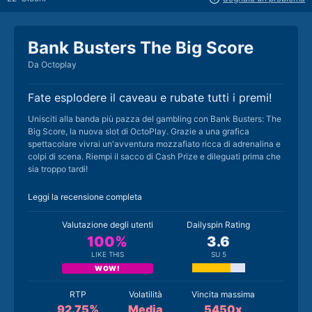
Bank Busters The Big Score
Da Octoplay
Fate esplodere il caveau e rubate tutti i premi!
Unisciti alla banda più pazza del gambling con Bank Busters: The
Big Score, la nuova slot di OctoPlay. Grazie a una grafica
spettacolare vivrai un'avventura mozzafiato ricca di adrenalina e
colpi di scena. Riempi il sacco di Cash Prize e dileguati prima che
sia troppo tardi!
Leggi la recensione completa
Valutazione degli utenti
Dailyspin Rating
100%
3.6
LIKE THIS
SU 5
WOW!
RTP
Volatilità
Vincita massima
92.75%
Media
5450x