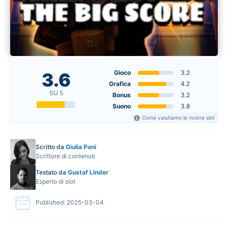
Gioco
3.2
3.6
Grafica
4.2
SU 5
Bonus
3.2
Suono
3.8
Come valutiamo le nostre slot
Scritto da
Giulia Pani
Scrittore di contenuti
Testato da
Gustaf Linder
Esperto di slot
Published: 2025-03-04