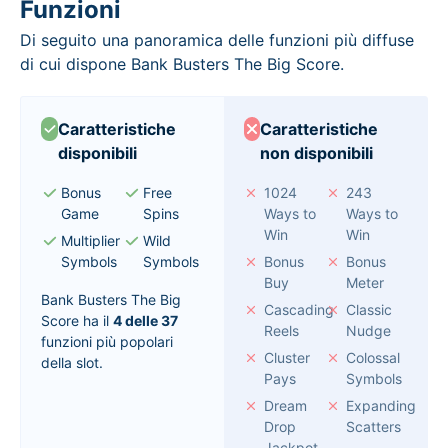
Funzioni
Di seguito una panoramica delle funzioni più diffuse
di cui dispone Bank Busters The Big Score.
Caratteristiche
Caratteristiche
disponibili
non disponibili
Bonus
Free
1024
243
Game
Spins
Ways to
Ways to
Win
Win
Multiplier
Wild
Symbols
Symbols
Bonus
Bonus
Buy
Meter
Bank Busters The Big
Cascading
Classic
Score ha il
4 delle 37
Reels
Nudge
funzioni più popolari
Cluster
Colossal
della slot.
Pays
Symbols
Dream
Expanding
Drop
Scatters
Jackpot