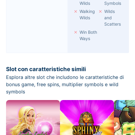
Wilds
Symbols
Walking
Wilds
Wilds
and
Scatters
Win Both
Ways
Slot con caratteristiche simili
Esplora altre slot che includono le caratteristiche di
bonus game, free spins, multiplier symbols e wild
symbols