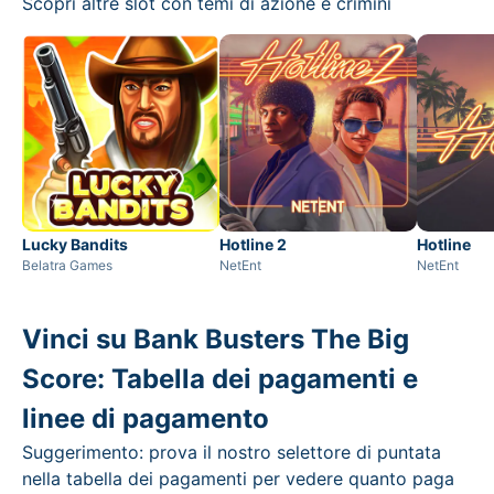
Scopri altre slot con temi di azione e crimini
Lucky Bandits
Hotline 2
Hotline
Belatra Games
NetEnt
NetEnt
Vinci su Bank Busters The Big
Score: Tabella dei pagamenti e
linee di pagamento
Suggerimento: prova il nostro selettore di puntata
nella tabella dei pagamenti per vedere quanto paga