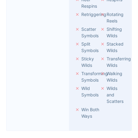
Respins
Retriggering
Rotating
Reels
Scatter
Shifting
Symbols
Wilds
Split
Stacked
Symbols
Wilds
Sticky
Transferring
Wilds
Wilds
Transforming
Walking
Symbols
Wilds
Wild
Wilds
Symbols
and
Scatters
Win Both
Ways