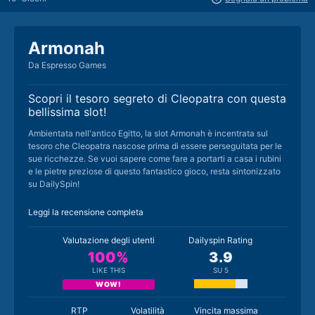
Armonah
Da Espresso Games
Scopri il tesoro segreto di Cleopatra con questa
bellissima slot!
Ambientata nell'antico Egitto, la slot Armonah è incentrata sul
tesoro che Cleopatra nascose prima di essere perseguitata per le
sue ricchezze. Se vuoi sapere come fare a portarti a casa i rubini
e le pietre preziose di questo fantastico gioco, resta sintonizzato
su DailySpin!
Leggi la recensione completa
Valutazione degli utenti
Dailyspin Rating
100%
3.9
LIKE THIS
SU 5
WOW!
RTP
Volatilità
Vincita massima