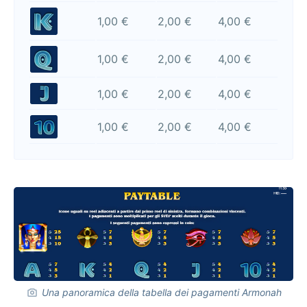
1,00 €
2,00 €
4,00 €
1,00 €
2,00 €
4,00 €
1,00 €
2,00 €
4,00 €
1,00 €
2,00 €
4,00 €
Una panoramica della tabella dei pagamenti Armonah