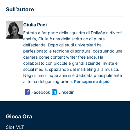
Sull’autore
Giulia Pani
Entrata a far parte della squadra di DailySpin diversi
anni fa, Giulia è una delle scrittrice di punta
dell’azienda. Dopo gli studi universitari ha
perfezionato le tecniche di scrittura, costruendo una
carriera come content writer freelance. Ha
collaborato con piccole e grandi aziende, riviste e
social media, spaziando dal marketing alla musica.
Negli ultimi cinque anni si è dedicata principalmente
al tema del gaming online.
Per saperne di più
Facebook
Linkedin
Gioca Ora
Slot VLT