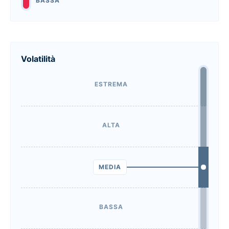
BASSA
Volatilità
ESTREMA
ALTA
MEDIA
BASSA