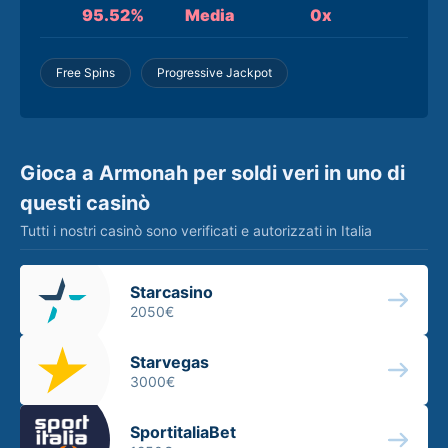
95.52%
Media
0x
Free Spins
Progressive Jackpot
Gioca a Armonah per soldi veri in uno di
questi casinò
Tutti i nostri casinò sono verificati e autorizzati in Italia
Starcasino
2050€
Starvegas
3000€
SportitaliaBet